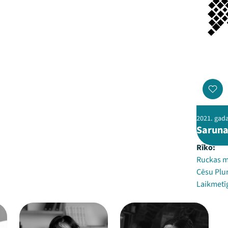
2021. gada
Saruna
Rīko:
Ruckas m
Cēsu Plur
Laikmetīg