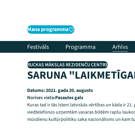
Mana programma
Festivāls
Programma
Arhīvs
RUCKAS MĀKSLAS REZIDENČU CENTRS
SARUNA "LAIKMETĪGAI
Datums:
2021. gada 20. augusts
Norises vieta:
Pasaules gals
Kuras tad ir tās īsteni latviskās vērtības un kāda ir 21.
viedtelefonos uzņemtām vasaras bildēm rapšu lauk
mūsdienu kultūrpolitiku saka nacionālisms un kam tu