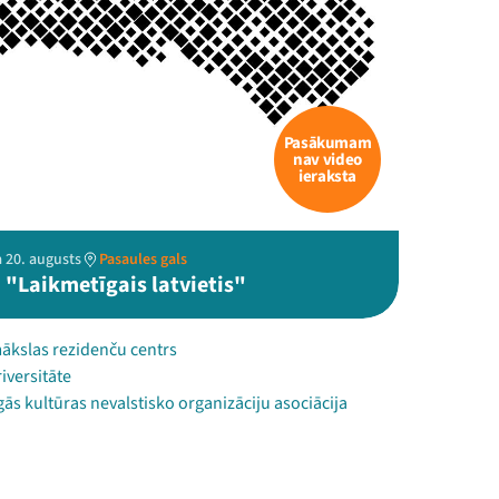
Pasākumam
nav video
ieraksta
 20. augusts
Pasaules gals
 "Laikmetīgais latvietis"
ākslas rezidenču centrs
iversitāte
ās kultūras nevalstisko organizāciju asociācija