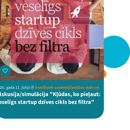
26. gada 11. jūlijs
Swedbank uzņēmējdarbības skatuve
iskusija/simulācija "Kļūdas, ko pieļaut:
eselīgs startup dzīves cikls bez filtra"