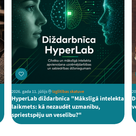
2026. gada 11. jūlijs
Izglītības skatuve
20
HyperLab diždarbnīca "Mākslīgā intelekta
D
laikmets: kā nezaudēt uzmanību,
v
spriestspēju un veselību?"