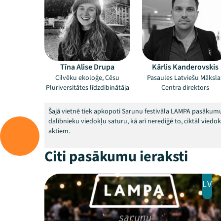
Tīna Alise Drupa
Kārlis Kanderovskis
Cilvēku ekoloģe, Cēsu
Pasaules Latviešu Māksla
Pluriversitātes līdzdibinātāja
Centra direktors
Šajā vietnē tiek apkopoti Sarunu festivāla LAMPA pasākumu
dalībnieku viedokļu saturu, kā arī nerediģē to, ciktāl vied
aktiem.
Citi pasākumu ieraksti
LV