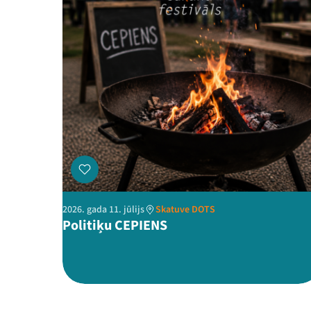
2026. gada 11. jūlijs
Skatuve DOTS
Politiķu CEPIENS