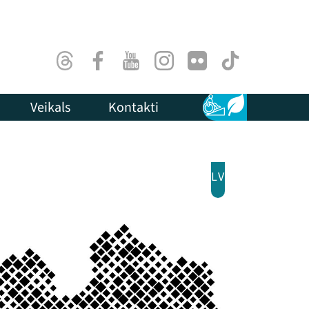
Threads
Facebook
Youtube
Instagram
Flick
TikTok
Veikals
Kontakti
Pieejamība
Ilgtspēja
LV