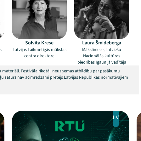
Solvita Krese
Laura Šmideberga
s
Latvijas Laikmetīgās mākslas
Māksliniece, Latviešu
centra direktore
Nacionālās kultūras
biedrības Igaunijā vadītāja
 materiāli. Festivāla rīkotāji neuzņemas atbildību par pasākumu
okļu saturs nav acīmredzami pretējs Latvijas Republikas normatīvajiem
LV