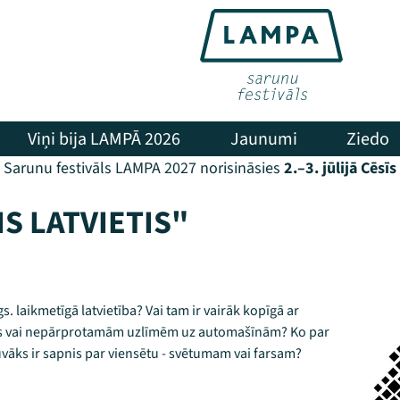
Viņi bija LAMPĀ 2026
Jaunumi
Ziedo
Sarunu festivāls LAMPA 2027 norisināsies
2.–3. jūlijā Cēsīs
S LATVIETIS"
 gs. laikmetīgā latvietība? Vai tam ir vairāk kopīgā ar
os vai nepārprotamām uzlīmēm uz automašīnām? Ko par
vāks ir sapnis par viensētu - svētumam vai farsam?