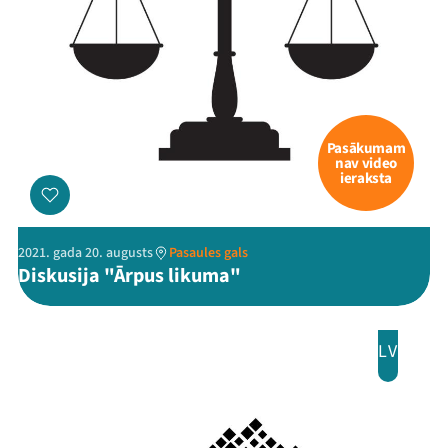
Pasākumam
nav video
ieraksta
2021. gada 20. augusts
Pasaules gals
Diskusija "Ārpus likuma"
LV