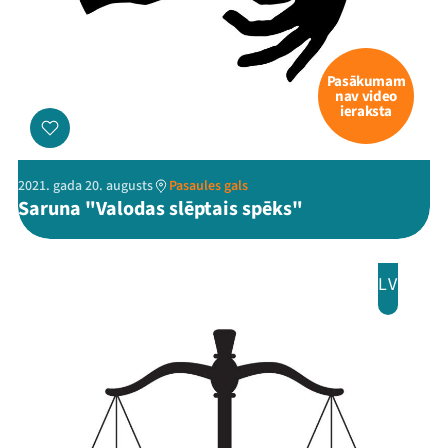
Viņi bija LAMPĀ 2026
Jaunumi
Pasākumam
nav video
Ziedo
ieraksta
Veikals
2021. gada 20. augusts
Pasaules gals
Kontakti
Saruna "Valodas slēptais spēks"
LV
Threads
Facebook
Youtube
X
Instagram
Flick
TikTok