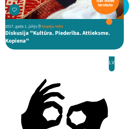
nav video
ieraksta
2017. gada 1. jūlijs
Iespēju telts
Diskusija "Kultūra. Piederība. Attieksme.
Kopiena"
LV
Mana programma
Festivāls
Programma
Arhīvs