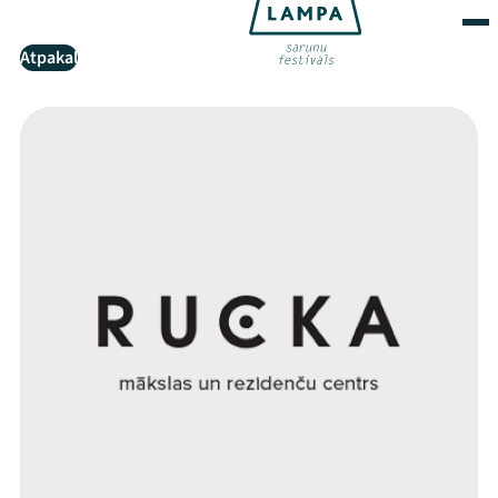
Atpakaļ