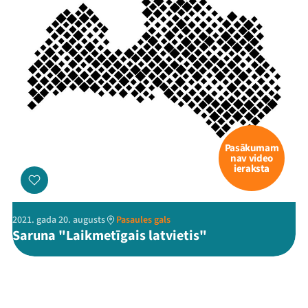
Pasākumam
nav video
ieraksta
2021. gada 20. augusts
Pasaules gals
Saruna "Laikmetīgais latvietis"