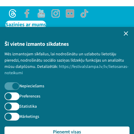
Threads
Facebook
Youtube
Instagram
Flick
TikTok
Sazinies ar mums
Privātuma politika
Lietošanas noteikumi un sīkdatņu politika
Šī vietne izmanto sīkdatnes
Bērnu aizsardzības politika
Mēs izmantojam sīkfailus, lai nodrošinātu un uzlabotu lietotāju
© 2026 Sarunu festivāls LAMPA Visas tiesības
pieredzi, nodrošinātu sociālo saziņas līdzekļu funkcijas un analizētu
paturētas.
mūsu datplūsmu. Detalizētāk:
https://festivalslampa.lv/lv/lietosanas-
noteikumi
Nepieciešams
Piesakies jaunumiem!
Preferences
Statistika
Nepalaid garām aktuālāko informāciju!
Mārketings
Pieņemt visas