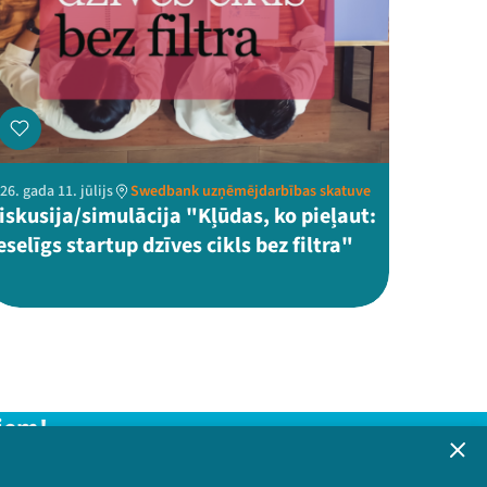
26. gada 11. jūlijs
Swedbank uzņēmējdarbības skatuve
iskusija/simulācija "Kļūdas, ko pieļaut:
eselīgs startup dzīves cikls bez filtra"
iem!
formāciju!