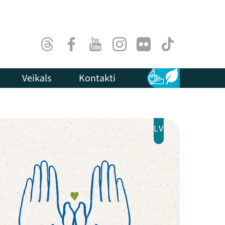
Threads
Facebook
Youtube
Instagram
Flick
TikTok
Veikals
Kontakti
Pieejamība
Ilgtspēja
LV