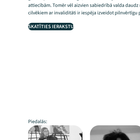
attiecībām. Tomēr vēl aizvien sabiedrībā valda daud
cilvēkiem ar invaliditāti ir iespēja izveidot pilnvērtīgu
SKATĪTIES IERAKSTU
Piedalās: