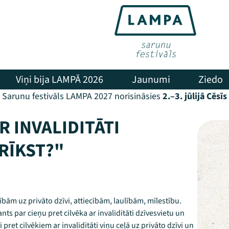
Viņi bija LAMPĀ 2026
Jaunumi
Ziedo
Sarunu festivāls LAMPA 2027 norisināsies
2.–3. jūlijā Cēsīs
R INVALIDITĀTI
DRĪKST?"
ībām uz privāto dzīvi, attiecībām, laulībām, mīlestību.
nts par cieņu pret cilvēka ar invaliditāti dzīvesvietu un
ret cilvēkiem ar invaliditāti viņu ceļā uz privāto dzīvi un