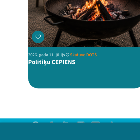
2026. gada 11. jūlijs
Skatuve DOTS
Politiķu CEPIENS
Threads
Facebook
Youtube
Instagram
Flick
TikTok
Sazinies ar mums