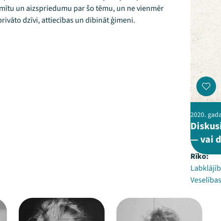
z mītu un aizspriedumu par šo tēmu, un ne vienmēr
 privāto dzīvi, attiecības un dibināt ģimeni.
2020. gad
Diskusi
— vai d
Rīko:
Labklājīb
Veselības