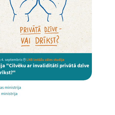
a 4. septembris
LNB Izstāžu zāles studija
ja "Cilvēku ar invaliditāti privātā dzīve
rīkst?"
as ministrija
 ministrija