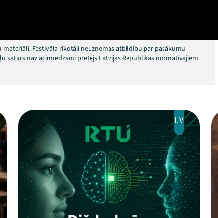
 materiāli. Festivāla rīkotāji neuzņemas atbildību par pasākumu
okļu saturs nav acīmredzami pretējs Latvijas Republikas normatīvajiem
LV