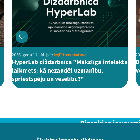
2026. gada 11. jūlijs
Izglītības skatuve
20
HyperLab diždarbnīca "Mākslīgā intelekta
D
laikmets: kā nezaudēt uzmanību,
v
spriestspēju un veselību?"
Piesakies jaunum
Nepalaid garām aktuālāko in