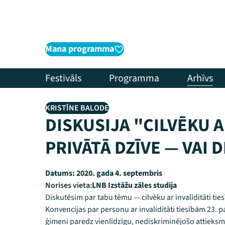
Mana programma
Festivāls
Programma
Arhīvs
KRISTĪNE BALODE
DISKUSIJA "CILVĒKU A
PRIVĀTĀ DZĪVE — VAI 
Datums:
2020. gada 4. septembris
Norises vieta:
LNB Izstāžu zāles studija
Diskutēsim par tabu tēmu — cilvēku ar invaliditāti ties
Konvencijas par personu ar invaliditāti tiesībām 23. pa
ģimeni paredz vienlīdzīgu, nediskriminējošo attieksmi p