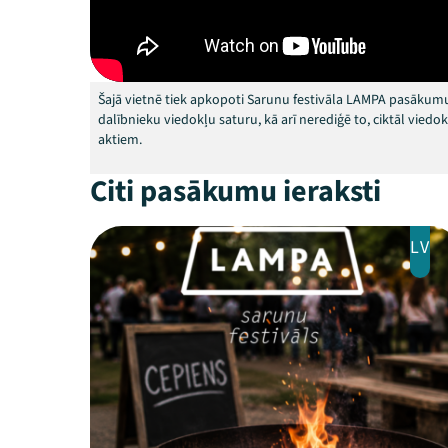
Šajā vietnē tiek apkopoti Sarunu festivāla LAMPA pasākumu
dalībnieku viedokļu saturu, kā arī nerediģē to, ciktāl vied
aktiem.
Citi pasākumu ieraksti
LV