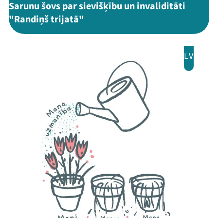
Sarunu šovs par sievišķību un invaliditāti
Programma
"Randiņš trijatā"
Arhīvs
LV
Viņi bija LAMPĀ 2026
Jaunumi
Ziedo
Veikals
Kontakti