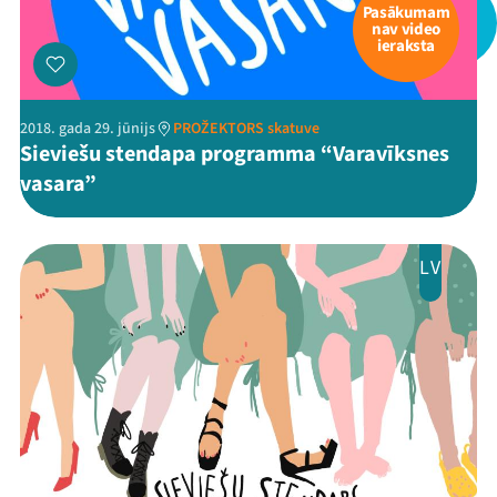
Pasākumam
nav video
ieraksta
2018. gada 29. jūnijs
PROŽEKTORS skatuve
Sieviešu stendapa programma “Varavīksnes
vasara”
LV