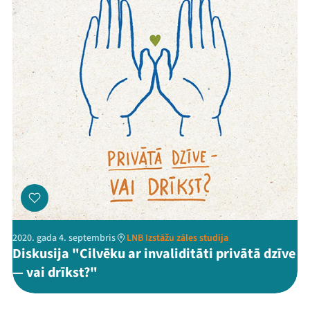
2020. gada 4. septembris
LNB Izstāžu zāles studija
Diskusija "Cilvēku ar invaliditāti privātā dzīve
— vai drīkst?"