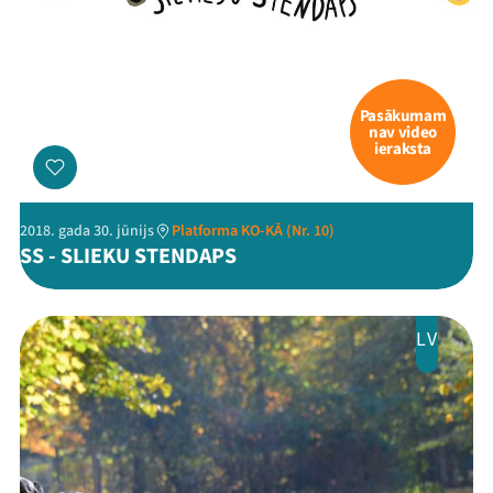
Pasākumam
nav video
ieraksta
2018. gada 30. jūnijs
Platforma KO-KĀ (Nr. 10)
SS - SLIEKU STENDAPS
LV