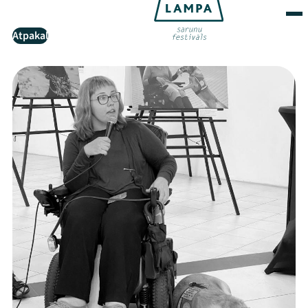
Atpakaļ