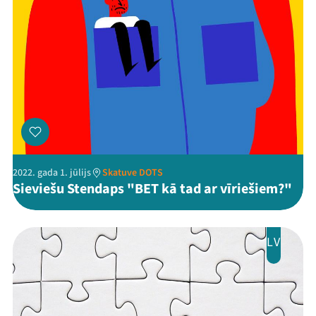
2022. gada 1. jūlijs
Skatuve DOTS
Sieviešu Stendaps "BET kā tad ar vīriešiem?"
LV