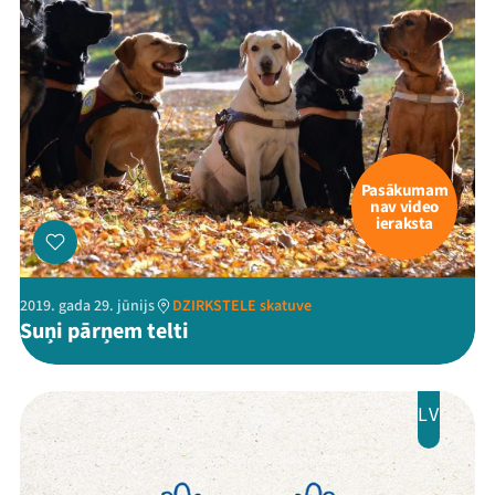
Pasākumam
nav video
ieraksta
2019. gada 29. jūnijs
DZIRKSTELE skatuve
Suņi pārņem telti
LV