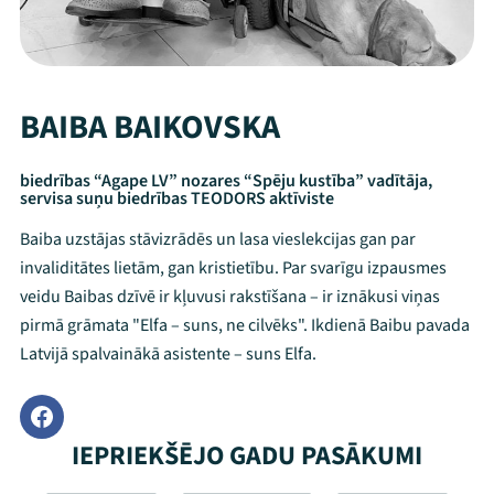
BAIBA BAIKOVSKA
biedrības “Agape LV” nozares “Spēju kustība” vadītāja,
servisa suņu biedrības TEODORS aktīviste
Baiba uzstājas stāvizrādēs un lasa vieslekcijas gan par
invaliditātes lietām, gan kristietību. Par svarīgu izpausmes
veidu Baibas dzīvē ir kļuvusi rakstīšana – ir iznākusi viņas
pirmā grāmata "Elfa – suns, ne cilvēks". Ikdienā Baibu pavada
Latvijā spalvainākā asistente – suns Elfa.
IEPRIEKŠĒJO GADU PASĀKUMI