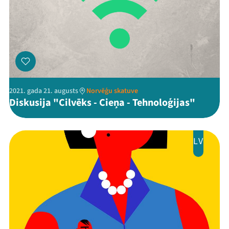
2021. gada 21. augusts
Norvēģu skatuve
Diskusija "Cilvēks - Cieņa - Tehnoloģijas"
LV