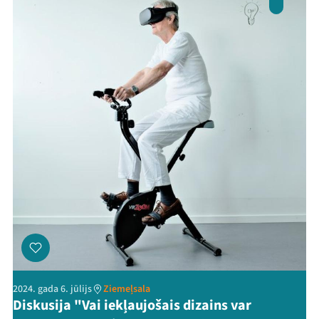
2024. gada 6. jūlijs
Ziemeļsala
Diskusija "Vai iekļaujošais dizains var