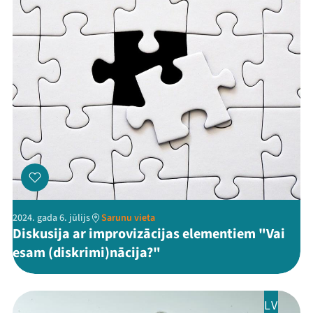
2024. gada 6. jūlijs
Sarunu vieta
Diskusija ar improvizācijas elementiem "Vai
esam (diskrimi)nācija?"
LV