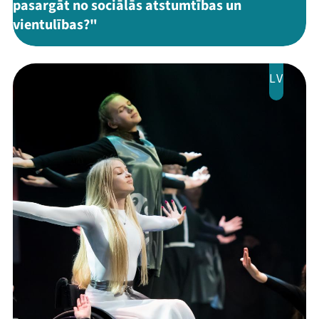
pasargāt no sociālās atstumtības un
vientulības?"
LV