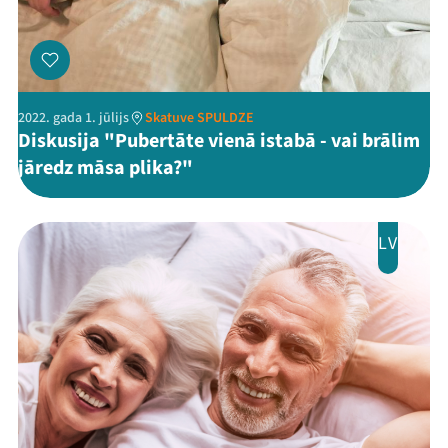
2022. gada 1. jūlijs
Skatuve SPULDZE
Diskusija "Pubertāte vienā istabā - vai brālim
jāredz māsa plika?"
LV