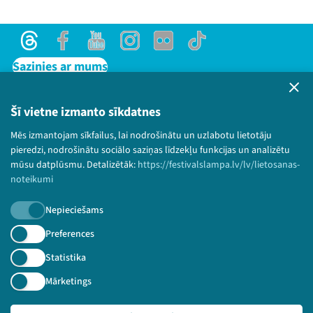
Threads
Facebook
Youtube
Instagram
Flick
TikTok
Sazinies ar mums
Privātuma politika
Lietošanas noteikumi un sīkdatņu politika
Šī vietne izmanto sīkdatnes
Bērnu aizsardzības politika
Mēs izmantojam sīkfailus, lai nodrošinātu un uzlabotu lietotāju
© 2026 Sarunu festivāls LAMPA Visas tiesības
pieredzi, nodrošinātu sociālo saziņas līdzekļu funkcijas un analizētu
paturētas.
mūsu datplūsmu. Detalizētāk:
https://festivalslampa.lv/lv/lietosanas-
noteikumi
Nepieciešams
Piesakies jaunumiem!
Preferences
Statistika
Nepalaid garām aktuālāko informāciju!
Mārketings