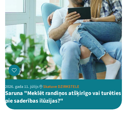
2026. gada 11. jūlijs
Skatuve DZIRKSTELE
Saruna "Meklēt randiņos atšķirīgo vai turēties
pie saderības ilūzijas?"