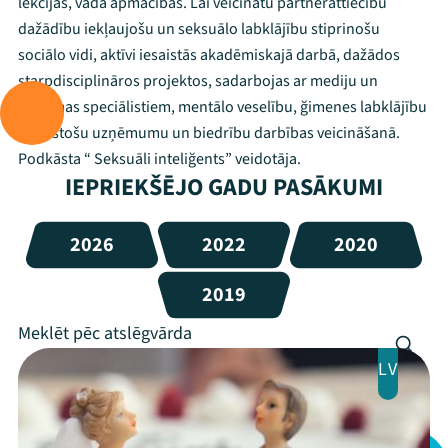
lekcijas, vada apmācības. Lai veicinātu partnerattiecību
dažādību iekļaujošu un seksuālo labklājību stiprinošu
sociālo vidi, aktīvi iesaistās akadēmiskajā darbā, dažādos
starpdisciplināros projektos, sadarbojas ar mediju un
reklāmas speciālistiem, mentālo veselību, ğimenes labklājību
atbalstošu uzņēmumu un biedrību darbības veicināšanā.
Podkāsta “ Seksuāli inteliğents” veidotāja.
IEPRIEKŠĒJO GADU PASĀKUMI
2026
2022
2020
2019
LV