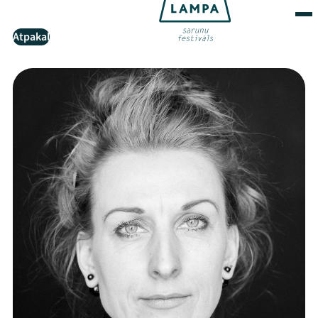
Atpakaļ