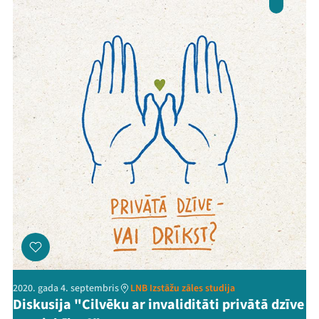
2020. gada 4. septembris
LNB Izstāžu zāles studija
Diskusija "Cilvēku ar invaliditāti privātā dzīve