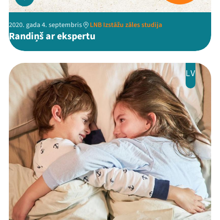
2020. gada 4. septembris
LNB Izstāžu zāles studija
Randiņš ar ekspertu
LV
Threads
Facebook
Youtube
X
Instagram
Flick
TikTok