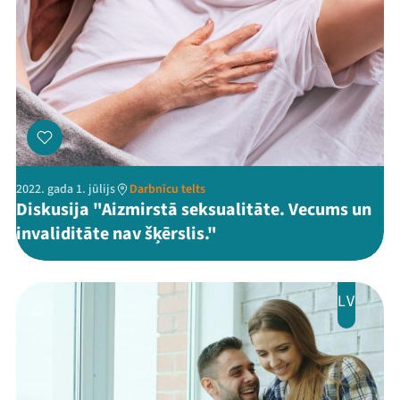
2022. gada 1. jūlijs
Darbnīcu telts
Diskusija "Aizmirstā seksualitāte. Vecums un
invaliditāte nav šķērslis."
LV