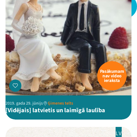
Pasākumam
nav video
ieraksta
2019. gada 29. jūnijs
Ģimenes telts
[Vidējais] latvietis un laimīgā laulība
LV