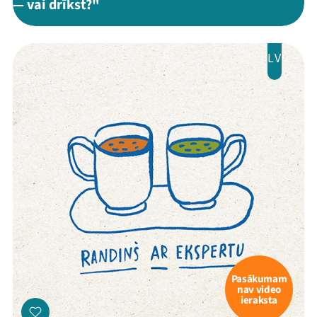
— vai drīkst?"
Mana programma
LV
Festivāls
Programma
Arhīvs
Viņi bija LAMPĀ 2026
Jaunumi
Ziedo
Veikals
Pasākumam
nav video
Kontakti
ieraksta