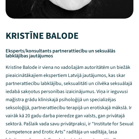
KRISTĪNE BALODE
Eksperts/konsultants partnerattiecību un seksuālās
labklājības jautājumos
Kristīne Balode ir viena no vadošajām autoritātēm un biežāk
pieaicinātākajiem ekspertiem Latvijā jautājumos, kas skar
partnerattiecību labklājību, seksualitāti un cilvēka seksuālajā
iedabā sakņotus personības izaicinājumus. Viņa ir ieguvusi
mağistra grādu klīniskajā psiholoģijā un specializējas
seksoloğijā, partnerattiecību terapijā un erotiskajā mākslā. Ir
vairāk kā 20 gadu darba pieredze gan valsts, gan privātajā
sektorā. Pašlaik vada savu privātpraksi, ir “Institute for Sexual
Competence and Erotic Arts” radītāja un vadītāja, lasa