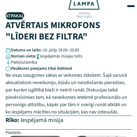
ATPAKAĻ
ATVĒRTAIS MIKROFONS
"LĪDERI BEZ FILTRA"
Datums un laiks:
10. jūlijs 18.00–20.00
Norises vieta:
Iespējamās misijas telts
9
Piekļūstamība
Pasākums pieejams tikai klātienē
Ne visas izaugsmes sākas ar veiksmes stāstiem. Šajā sarunā
aktualizēsim neveiksmju, kļūdu un neizdošanās pieredzes,
par kurām izglītībā bieži ir neērti runāt. Diskusijas laikā
pievērsīsimies tam, kā neveiksmes ietekmē profesionālo un
personīgo attīstību, kāpēc par tām ir svarīgi runāt atklāti un
ko iespējams mācīties no situācijām, kas nav izdevušās.
Rīko:
Iespējamā misija
Piedalās:
–