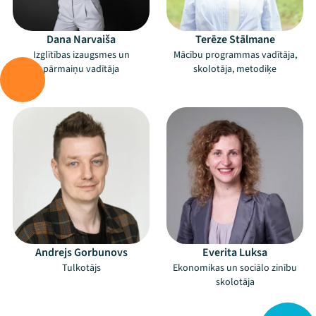
Dana Narvaiša
Terēze Stālmane
Izglītības izaugsmes un
Mācību programmas vadītāja,
pārmaiņu vadītāja
skolotāja, metodiķe
–
–
Mana programma
Festivāls
Andrejs Gorbunovs
Everita Luksa
Programma
Tulkotājs
Ekonomikas un sociālo zinību
skolotāja
Arhīvs
–
–