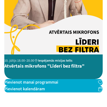
10. jūlijs 18.00–20.00
Iespējamās misijas telts
Atvērtais mikrofons "Līderi bez filtra"
Pievienot manai programmai
Pievienot kalendāram