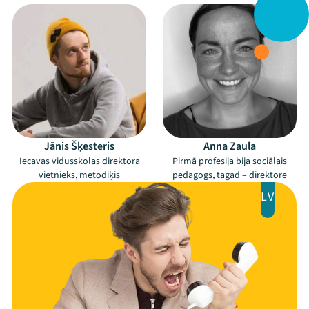
Viņi bija LAMPĀ 2026
Jaunumi
Ziedo
Veikals
Kontakti
Jānis Šķesteris
Anna Zaula
Iecavas vidusskolas direktora
Pirmā profesija bija sociālais
vietnieks, metodiķis
pedagogs, tagad – direktore
LV
Threads
Facebook
Youtube
X
Instagram
Flick
TikTok