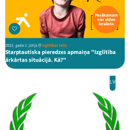
Pasākumam
nav video
ieraksta
2022. gada 2. jūlijs
Izglītības telts
Starptautiska pieredzes apmaiņa "Izglītība
ārkārtas situācijā. Kā?"
LV