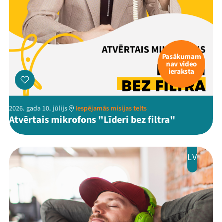
Pasākumam
nav video
ieraksta
2026. gada 10. jūlijs
Iespējamās misijas telts
Atvērtais mikrofons "Līderi bez filtra"
LV