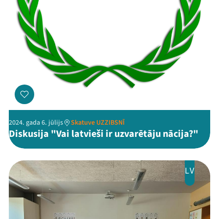
2024. gada 6. jūlijs
Skatuve UZZIBSNĪ
Diskusija "Vai latvieši ir uzvarētāju nācija?"
LV