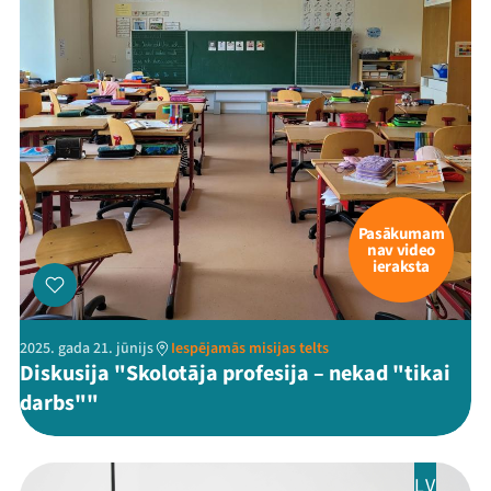
Mana programma
Festivāls
Programma
Arhīvs
Pasākumam
Viņi bija LAMPĀ 2026
nav video
ieraksta
Jaunumi
Ziedo
2025. gada 21. jūnijs
Iespējamās misijas telts
Diskusija "Skolotāja profesija – nekad "tikai
Veikals
darbs""
Kontakti
LV