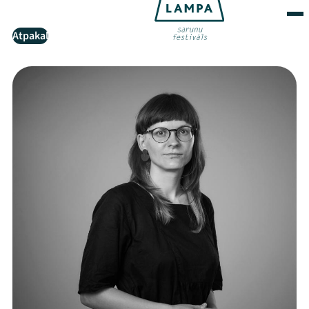
Atpakaļ