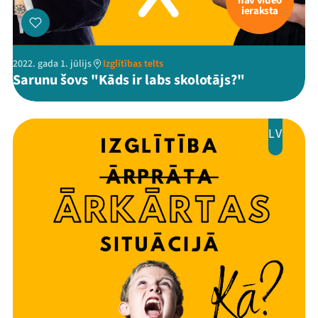
nav video
ieraksta
2022. gada 1. jūlijs
Izglītības telts
Sarunu šovs "Kāds ir labs skolotājs?"
LV