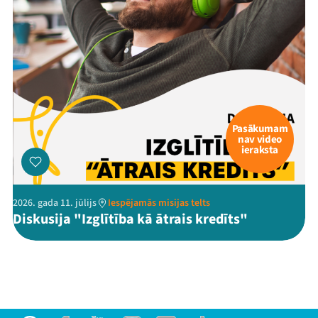
Pasākumam
nav video
ieraksta
2026. gada 11. jūlijs
Iespējamās misijas telts
Diskusija "Izglītība kā ātrais kredīts"