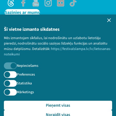
Threads
Facebook
Youtube
Instagram
Flick
TikTok
Sazinies ar mums
Privātuma politika
Lietošanas noteikumi un sīkdatņu politika
Šī vietne izmanto sīkdatnes
Bērnu aizsardzības politika
Mēs izmantojam sīkfailus, lai nodrošinātu un uzlabotu lietotāju
© 2026 Sarunu festivāls LAMPA Visas tiesības
pieredzi, nodrošinātu sociālo saziņas līdzekļu funkcijas un analizētu
paturētas.
mūsu datplūsmu. Detalizētāk:
https://festivalslampa.lv/lv/lietosanas-
noteikumi
Nepieciešams
Piesakies jaunumiem!
Preferences
Statistika
Nepalaid garām aktuālāko informāciju!
Mārketings
Pieņemt visas
Pieteikties
Noraidīt visas