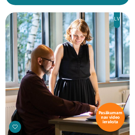
LV
Pasākumam
nav video
ieraksta