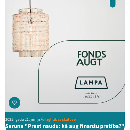
Threads
Facebook
Youtube
X
Instagram
Flick
TikTok
2025. gada 21. jūnijs
Izglītības skatuve
Saruna "Prast naudu: kā aug finanšu pratība?"