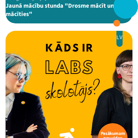
Jaunā mācību stunda "Drosme mācīt un
mācīties"
LV
Pasākumam