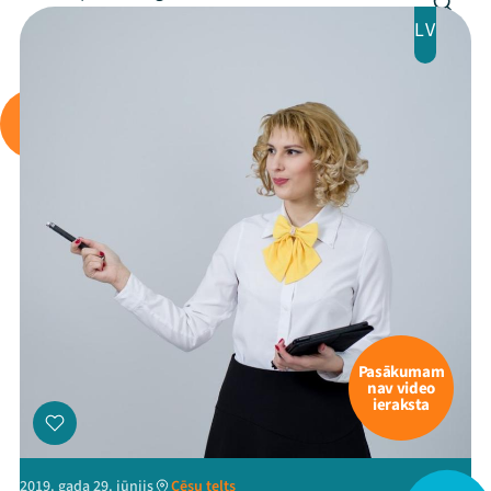
LV
Pasākumam
nav video
ieraksta
2019. gada 29. jūnijs
Cēsu telts