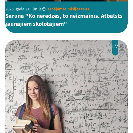
2025. gada 21. jūnijs
Iespējamās misijas telts
Saruna "Ko neredzēs, to neizmainīs. Atbalsts
jaunajiem skolotājiem"
LV