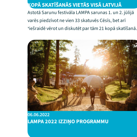
KOPĀ SKATĪŠANĀS VIETĀS VISĀ LATVIJĀ
Astotā Sarunu festivāla LAMPA sarunas 1. un 2. jūlijā
varēs piedzīvot ne vien 33 skatuvēs Cēsīs, bet arī
tiešraidē vērot un diskutēt par tām 21 kopā skatīšanā
vietās visā Latvijā. Nemainīgi LAMPA aicina runāt par
svarīgo, neparasto un nepamanīto.Kopā skatīšanās
vieta – tā ir publiska vai apmeklētāj...
06.06.2022
LAMPA 2022 IZZIŅO PROGRAMMU