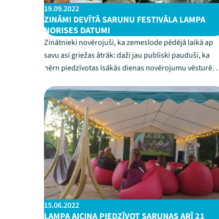
19.09.2022
ZINĀMI DEVĪTĀ SARUNU FESTIVĀLA LAMPA
NORISES DATUMI
Zinātnieki novērojuši, ka zemeslode pēdējā laikā ap
savu asi griežas ātrāk: daži jau publiski pauduši, ka
pērn piedzīvotas īsākās dienas novērojumu vēsturē. L
nezaudētu pamatu zem kājām tik strauji mainīgā
pasaulē, ir vajadzīgs kārtīgs enkurs – vērtības, kas
nemainās un uz kurām var paļauties. Ar ...
15.06.2022
LAMPA AICINA PIEDZĪVOT SARUNAS ARĪ 21