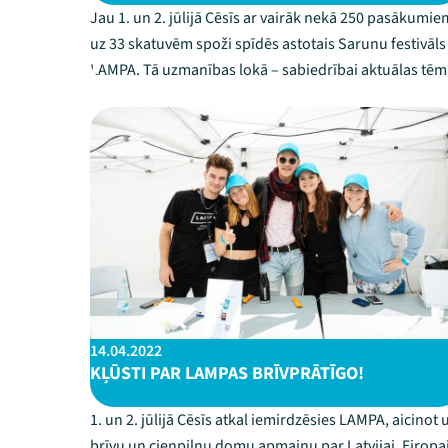
Jau 1. un 2. jūlijā Cēsīs ar vairāk nekā 250 pasākumie
uz 33 skatuvēm spoži spīdēs astotais Sarunu festivāls
LAMPA. Tā uzmanības lokā – sabiedrībai aktuālas tēm
par praktiskiem un filosofiskiem individuāli un valstis
svarīgiem jautājumiem, sākot no gatavības krīzē un
izvēlēm vēlēšanās līdz samu...
14.04.2022
KĻŪSTI PAR LAMPAS BRĪVPRĀTĪGO!
1. un 2. jūlijā Cēsīs atkal iemirdzēsies LAMPA, aicinot 
brīvu un cieņpilnu domu apmaiņu par Latvijai, Eiropa