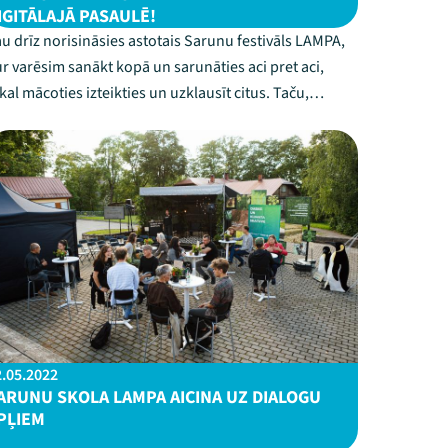
IGITĀLAJĀ PASAULĒ!
u drīz norisināsies astotais Sarunu festivāls LAMPA,
r varēsim sanākt kopā un sarunāties aci pret aci,
kal mācoties izteikties un uzklausīt citus. Taču,
udzējot dabas resursus un pielāgojoties laikmetam,
rā dzīvojam, esam sarūpējuši vairākus digitālus
unumus, ar kuru palīdzību rosinām uz...
2.05.2022
ARUNU SKOLA LAMPA AICINA UZ DIALOGU
PĻIEM