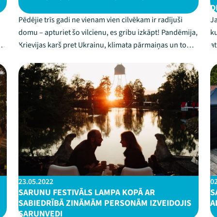
D
Pēdējie trīs gadi ne vienam vien cilvēkam ir radījuši
Ja
domu – apturiet šo vilcienu, es gribu izkāpt! Pandēmija,
ku
s
Krievijas karš pret Ukrainu, klimata pārmaiņas un to
at
ietekme uz mūsu dzīvesveidu, tehnoloģiskās izmaiņas
sa
un digitalizācija – izaicinājumi kļūst arvien sarežģītāki.
ku
Problēmas mainās, tās ir ...
ja
23.05.2022
0
SARUNU FESTIVĀLS LAMPA KOPĀ AR
S
SABIEDRĪBĀ ZINĀMĀM PERSONĀM IZVEIDOJIS
A
SARUNVEDI