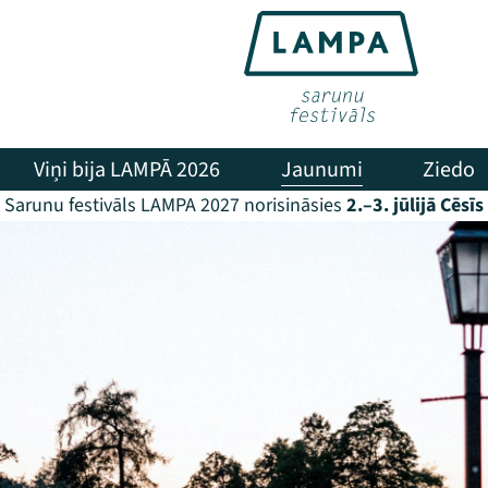
Viņi bija LAMPĀ 2026
Jaunumi
Ziedo
Sarunu festivāls LAMPA 2027 norisināsies
2.–3. jūlijā Cēsīs