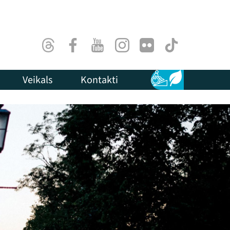
Threads
Facebook
Youtube
Instagram
Flick
TikTok
Veikals
Kontakti
Pieejamība
Ilgtspēja