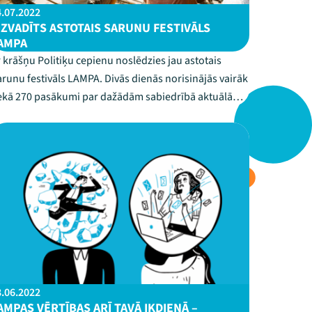
4.07.2022
IZVADĪTS ASTOTAIS SARUNU FESTIVĀLS
AMPA
 krāšņu Politiķu cepienu noslēdzies jau astotais
runu festivāls LAMPA. Divās dienās norisinājās vairāk
ekā 270 pasākumi par dažādām sabiedrībā aktuālām
ēmām. Festivālu kopumā apmeklēja ap 19 000
lvēku.“Mums ir patiess prieks tikties klātienē ierastajā
MPAS formātā Cēsīs. Šobrīd, kad tepat ...
8.06.2022
AMPAS VĒRTĪBAS ARĪ TAVĀ IKDIENĀ –