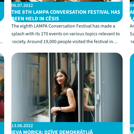
06.07.2022
0
THE 8TH LAMPA CONVERSATION FESTIVAL HAS
A
BEEN HELD IN CĒSIS
L
The eighth LAMPA Conversation Festival has made a
Ar
splash with its 270 events on various topics relevant to
Sa
ai
society. Around 19,000 people visited the festival in
n
total."It is a real pleasure for us to meet in person in the
t
usual LAMPA format in Cēsis. Right now, when Russia's
ci
war against Ukraine is g...
LA
13.06.2022
0
IEVA MORICA: DZĪVE DEMOKRĀTIJĀ
L