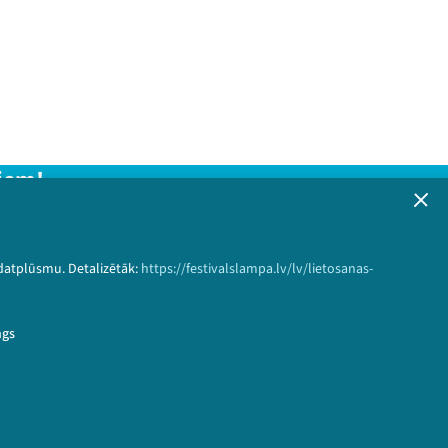
iem!
formāciju!
 datplūsmu. Detalizētāk:
https://festivalslampa.lv/lv/lietosanas-
Pieteikties
ngs