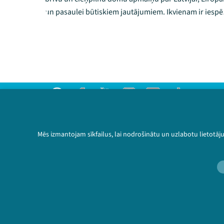
un pasaulei būtiskiem jautājumiem. Ikvienam ir iespē
pievienoties rīkotāju komandai un kļūt par vienu no
festivāla 100 brīvprātīgajiem, gūstot daudz jaunu
iespaidu un vērtīgu pieredzi. ...
Threads
Facebook
Youtube
Instagram
Flick
TikTok
Sazinies ar mums
Privātuma politika
Mēs izmantojam sīkfailus, lai nodrošinātu un uzlabotu lietotāj
Lietošanas noteikumi un sīkdatņu politika
Bērnu aizsardzības politika
© 2026 Sarunu festivāls LAMPA Visas tiesības 