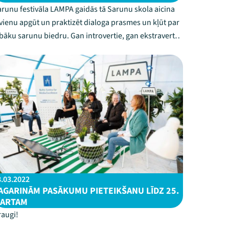
runu festivāla LAMPA gaidās tā Sarunu skola aicina
vienu apgūt un praktizēt dialoga prasmes un kļūt par
bāku sarunu biedru. Gan introvertie, gan ekstravertie,
n jaunieši, gan seniori, gan tie, kam patīk runāties,
n tie, kas māk uzklausīt, būs gaidīti četros Dialogu
ļos, no kuriem pirmais...
8.03.2022
AGARINĀM PASĀKUMU PIETEIKŠANU LĪDZ 25.
ARTAM
raugi!