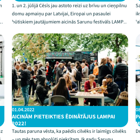
m
1. un 2. jūlijā Cēsīs jau astoto reizi uz brīvu un cieņpilnu
Sa
domu apmaiņu par Latvijai, Eiropai un pasaulei
ik
as
būtiskiem jautājumiem aicinās Sarunu festivāls LAMPA.
la
ki
Spēja formulēt un publiski izteikt savu viedokli ir
ga
ieradums un prasme, kas jātrenē, tāpēc LAMPA kopā ar
ga
sabiedrībā zināmām personām piesa...
ap
01.04.2022
0
AICINĀM PIETEIKTIES ĒDINĀTĀJUS LAMPAI
P
2022!
M
uz
Tautas paruna vēsta, ka paēdis cilvēks ir laimīgs cilvēks
D
i
– un mēs tam absolūti piekrītam. Ik gadu Sarunu