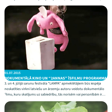
iespējams, definēt Latvijas vērtības. Latvijas Radio žurnālista Eduarda
Liniņa vadībā par “latviskajām ...
Mana programma
Festivāls
Programma
Arhīvs
01.07.2015
DOKUMENTĀLĀ KINO UN “2ANNAS” ĪSFILMU PROGRAMMA
Viņi bija LAMPĀ 2026
3. un 4. jūlijā sarunu festivāla “LAMPA” apmeklētājiem būs iespēja
noskatīties virkni latviešu un ārzemju autoru veidotu dokumentālo
Jaunumi
filmu, kuru skatījums uz sabiedrību, tās norisēm vai personībām ir
šobrīd aktuāls un atvērtas diskusijas rosinošs. Īpašu īsfilmu
Ziedo
programmu piedāvās Rīgas starptautiska...