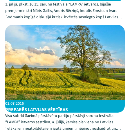
3. jūlijā, plkst. 16:15, sarunu festivāla “LAMPA” ietvaros, bijušie
premjerministri Māris Gailis, Andris Bērziņš, Indulis Emsis un Ivars
Godmanis kopīgā diskusijā kritiski izvērtēs sasniegto kopš Latvijas
neatkarības atjaunošanas un mēģinās atbildēt uz jautājumiem, ko,
no šodienas perspektīvas raugo...
01.07.2015
PREPARĒS LATVIJAS VĒRTĪBAS
Visu šobrīd Saeimā pārstāvēto partiju pārstāvji sarunu festivāla
“LAMPA” ietvaros sestdien, 4. jūlijā, ķersies pie viena no Latvijas
lielākajiem neatbildētajiem jautājumiem, mēģinot noskaidrot un,