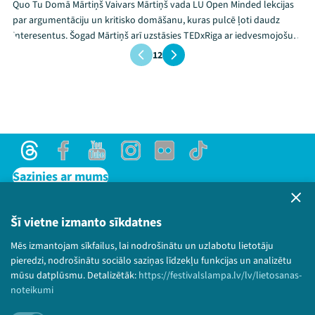
Quo Tu Domā Mārtiņš Vaivars Mārtiņš vada LU Open Minded lekcijas
par argumentāciju un kritisko domāšanu, kuras pulcē ļoti daudz
interesentus. Šogad Mārtiņš arī uzstāsies TEDxRiga ar iedvesmojošu
runu.
1
2
Threads
Facebook
Youtube
Instagram
Flick
TikTok
Sazinies ar mums
Privātuma politika
Lietošanas noteikumi un sīkdatņu politika
Šī vietne izmanto sīkdatnes
Bērnu aizsardzības politika
Mēs izmantojam sīkfailus, lai nodrošinātu un uzlabotu lietotāju
© 2026 Sarunu festivāls LAMPA Visas tiesības
pieredzi, nodrošinātu sociālo saziņas līdzekļu funkcijas un analizētu
paturētas.
mūsu datplūsmu. Detalizētāk:
https://festivalslampa.lv/lv/lietosanas-
noteikumi