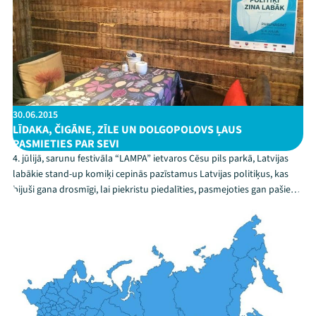
30.06.2015
LĪDAKA, ČIGĀNE, ZĪLE UN DOLGOPOLOVS ĻAUS
PASMIETIES PAR SEVI
4. jūlijā, sarunu festivāla “LAMPA” ietvaros Cēsu pils parkā, Latvijas
labākie stand-up komiķi cepinās pazīstamus Latvijas politiķus, kas
bijuši gana drosmīgi, lai piekristu piedalīties, pasmejoties gan pašiem
par sevi un ļaujot to darīt arī komiķiem. Ingmārs Līdaka, Lolita
Čigāne, Roberts Zīle un b...