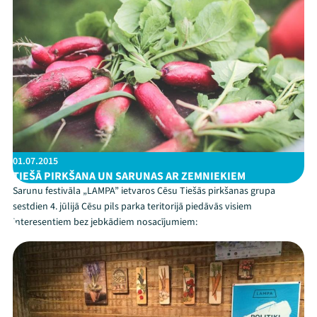
Veikals
Kontakti
01.07.2015
TIEŠĀ PIRKŠANA UN SARUNAS AR ZEMNIEKIEM
Sarunu festivāla „LAMPA” ietvaros Cēsu Tiešās pirkšanas grupa
Threads
Facebook
Youtube
X
Instagram
Flick
TikTok
sestdien 4. jūlijā Cēsu pils parka teritorijā piedāvās visiem
interesentiem bez jebkādiem nosacījumiem: