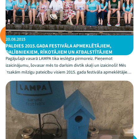
20.08.2015
PALDIES 2015.GADA FESTIVĀLA APMEKLĒTĀJIEM,
DALĪBNIEKIEM, RĪKOTĀJIEM UN ATBALSTĪTĀJIEM
Pagājušajā vasarā LAMPA tika ieslēgta pirmoreiz. Pieņemot
izaicinājumu, šovasar mēs to darīsim divtik skaļi un izaicinoši! Mēs
izsakām milzīgu pateicību visiem 2015. gada festivāla apmeklētājiem,
dalībniekiem, rīkotājiem un atbalstītājiem!