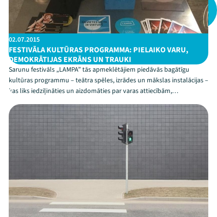
02.07.2015
FESTIVĀLA KULTŪRAS PROGRAMMA: PIELAIKO VARU,
DEMOKRĀTIJAS EKRĀNS UN TRAUKI
Sarunu festivāls „LAMPA” tās apmeklētājiem piedāvās bagātīgu
kultūras programmu – teātra spēles, izrādes un mākslas instalācijas –
kas liks iedziļināties un aizdomāties par varas attiecībām,
demokrātiju, sievietes lomu mūsdienu sabiedrībā, kā arī saprast kā
veidojas mūsu priekšstati un pārliecības. ...