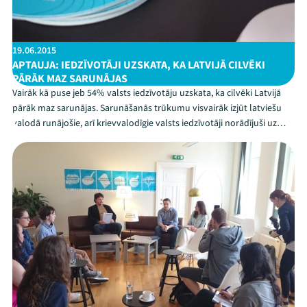
19.06.2015
APTAUJA: IEDZĪVOTĀJI UZSKATA, KA LATVIJĀ CILVĒKI
PĀRĀK MAZ SARUNĀJAS
Vairāk kā puse jeb 54% valsts iedzīvotāju uzskata, ka cilvēki Latvijā
pārāk maz sarunājas. Sarunāšanās trūkumu visvairāk izjūt latviešu
valodā runājošie, arī krievvalodīgie valsts iedzīvotāji norādījuši uz
sarunu trūkumu Latvijas iedzīvotāju vidū. Savstarpējās saziņas un
komunikācijas daudzumu par p...