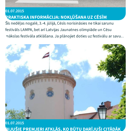
01.07.2015
PRAKTISKA INFORMĀCIJA: NOKĻŪŠANA UZ CĒSĪM
Šīs nedēļas nogalē, 3.-4. jūlijā, Cēsīs norisināsies ne tikai sarunu
festivāls LAMPA, bet arī Latvijas Jaunatnes olimpiāde un Cēsu
mākslas festivāla atklāšana. Ja plānojiet doties uz festivālu ar savu
autotransportu, būs jārēķinās ar satiksmes ierobežojumiem pilsētas
centrā, it īpaši vecpilsētā.
01.07.2015
BIJUŠIE PREMJERI ATKLĀS, KO BŪTU DARĪJUŠI CITĀDĀK