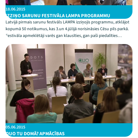
18.06.2015
IZZIŅO SARUNU FESTIVĀLA LAMPA PROGRAMMU
Latvijā pirmais sarunu festivāls LAMPA izziņojis programmu, atklājot
kopumā 50 notikumus, kas 3.un 4.jūlijā norisināsies Cēsu pils parkā.
Festivāla apmeklētāji varēs gan klausīties, gan paši piedalīties
sarunās un diskusijās ar spilgtām personībām. Mākslinieki, uzņēmēji,
dažādu jomu eksperti un medi...
05.06.2015
QUO TU DOMĀ? APMĀCĪBAS