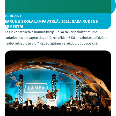
19.10.2021
SARUNU SKOLA LAMPA ATKLĀJ 2021. GADA RUDENS
SEMESTRI
Kas ir konstruktīva komunikācija un kā tā var palīdzēt mums
sadarboties un saprasties ar līdzcilvēkiem? Kā ar valodas palīdzību
veidot iekļaujošu vidi? Kāpēc izjūtam vajadzību būt opozīcijā
vairākumam un kā tas liecina par veselīgu sabiedrību? Atbildes uz
šiem un citiem jautājumiem Sarunu skolas LAM...