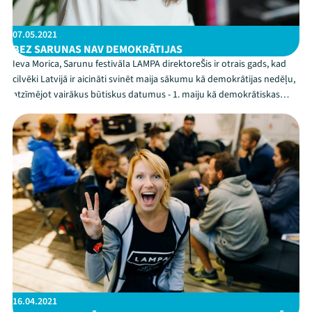
07.05.2021
BEZ SARUNAS NAV DEMOKRĀTIJAS
Ieva Morica, Sarunu festivāla LAMPA direktoreŠis ir otrais gads, kad
cilvēki Latvijā ir aicināti svinēt maija sākumu kā demokrātijas nedēļu,
atzīmējot vairākus būtiskus datumus - 1. maiju kā demokrātiskas
valsts pārvaldes iedibināšanu Satversmē, 4. maiju kā neatkarības
atjaunošanu un 9. maiju kā mūs...
16.04.2021