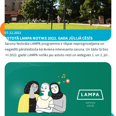
07.12.2021
ASTOTĀ LAMPA NOTIKS 2022. GADA JŪLIJĀ CĒSĪS
Sarunu festivāla LAMPA programma ir tikpat neprognozējama un
negaidīti pārsteidzoša kā ikviena interesanta saruna. Un tāda tā būs
arī 2022. gadā! LAMPA notiks jau astoto reizi un iedegsies 1. un 2. jūlijā
Cēsīs. Festivāla vadmotīvs jeb virstēma tiks izziņota janvārī līdz ar
iespēju ikvienam pieteikt...