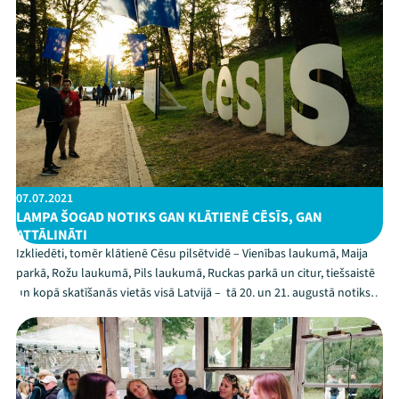
07.07.2021
LAMPA ŠOGAD NOTIKS GAN KLĀTIENĒ CĒSĪS, GAN
ATTĀLINĀTI
Izkliedēti, tomēr klātienē Cēsu pilsētvidē – Vienības laukumā, Maija
parkā, Rožu laukumā, Pils laukumā, Ruckas parkā un citur, tiešsaistē
un kopā skatīšanās vietās visā Latvijā – tā 20. un 21. augustā notiks
septītais Sarunu festivāls LAMPA. Jau pavisam drīz, 20. jūlijā, tiks
izziņota festivāla pro...