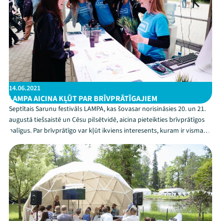
14.06.2021
LAMPA AICINA KĻŪT PAR BRĪVPRĀTĪGAJIEM
Septītais Sarunu festivāls LAMPA, kas šovasar norisināsies 20. un 21.
augustā tiešsaistē un Cēsu pilsētvidē, aicina pieteikties brīvprātīgos
palīgus. Par brīvprātīgo var kļūt ikviens interesents, kuram ir vismaz
16 gadu, tomēr LAMPAS komanda īpaši priecāsies par iesaistīties
gataviem Cēsu un apkaime...