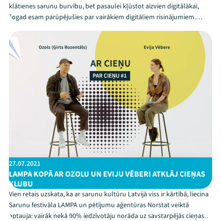
klātienes sarunu burvību, bet pasaulei kļūstot aizvien digitālākai,
šogad esam parūpējušies par vairākiem digitāliem risinājumiem.
Pielaiko, izmēģini, dalies un kļūsti par LAMPAS vēstnesi! Pielaiko
Instagram Cieņas rāmīti jeb filtruPirms...
Mana programma
Festivāls
Programma
Arhīvs
Viņi bija LAMPĀ 2026
27.07.2021
LAMPA KOPĀ AR OZOLU UN EVIJU VĒBERI ATKLĀJ CIEŅAS
Jaunumi
KLUBU
Vien retais uzskata, ka ar sarunu kultūru Latvijā viss ir kārtībā, liecina
Sarunu festivāla LAMPA un pētījumu aģentūras Norstat veiktā
Ziedo
aptauja: vairāk nekā 90% iedzīvotāju norāda uz savstarpējās cieņas