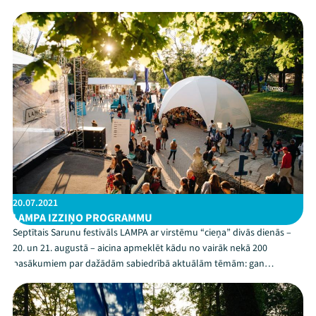
trūkumu sarunājoties un nespēju ieklausīties atšķirīgos viedokļos.*
Veikals
Cilvēkiem kļūstot aizvien asāk...
Kontakti
20.07.2021
Threads
Facebook
Youtube
X
Instagram
Flick
TikTok
LAMPA IZZIŅO PROGRAMMU
Septītais Sarunu festivāls LAMPA ar virstēmu “cieņa” divās dienās –
20. un 21. augustā – aicina apmeklēt kādu no vairāk nekā 200
pasākumiem par dažādām sabiedrībā aktuālām tēmām: gan
praktiskām, gan filosofiskām, globālām un Latvijai specifiskām,
pievienojoties klātienē Cēsīs vai tiešsaistē un kopā ...