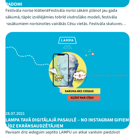
PADOMI
Festivāla norise klātienēFestivāla norisi sākām plānot jau gada
sākumā, tāpēc izvēlējāmies tobrīd visdrošāko modeli, festivāla
pasākumiem norisinoties vairākās Cēsu vietās. Festivāla skatuves
atradīsies Rožu laukumā, Maija parkā, Vienības laukumā, Ruckas
parkā, Cēsu radošajā un digitālajā kvartālā u...
28.07.2021
LAMPA TAVĀ DIGITĀLAJĀ PASAULĒ – NO INSTAGRAM GIFIEM
LĪDZ EKRĀNSAUDZĒTĀJIEM
Pavisam drīz iedegsim septīto LAMPU un atkal varēsim piedzīvot