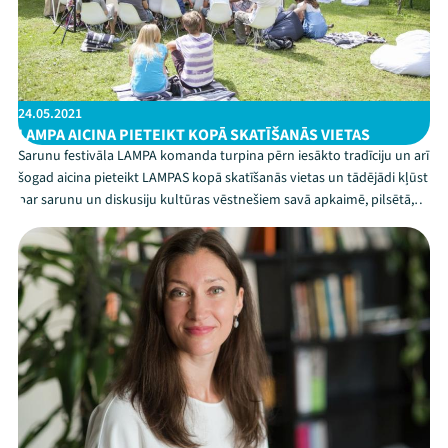
24.05.2021
LAMPA AICINA PIETEIKT KOPĀ SKATĪŠANĀS VIETAS
Sarunu festivāla LAMPA komanda turpina pērn iesākto tradīciju un arī
šogad aicina pieteikt LAMPAS kopā skatīšanās vietas un tādējādi kļūst
par sarunu un diskusiju kultūras vēstnešiem savā apkaimē, pilsētā,
ciematā vai kopienā. LAMPAS kopā skatīšanās vieta ir ikvienam brīvi
pieejama vieta Latvijā un ...