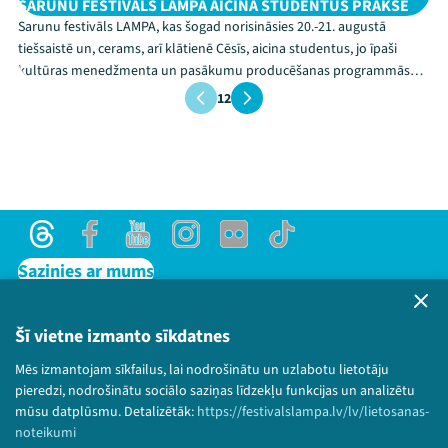
SARUNU FESTIVĀLS LAMPA AICINA STUDENTUS PRAKSĒ
Sarunu festivāls LAMPA, kas šogad norisināsies 20.-21. augustā
tiešsaistē un, cerams, arī klātienē Cēsīs, aicina studentus, jo īpaši
kultūras menedžmenta un pasākumu producēšanas programmās
studējošos, pieteikties mācību prakses vietai[1] festivāla producentu
1
2
komandā – Sarunu festivāla LAMPA produce...
Threads
Facebook
Youtube
Instagram
Flick
TikTok
Sazinies ar mums
Privātuma politika
Lietošanas noteikumi un sīkdatņu politika
Šī vietne izmanto sīkdatnes
Bērnu aizsardzības politika
Mēs izmantojam sīkfailus, lai nodrošinātu un uzlabotu lietotāju
© 2026 Sarunu festivāls LAMPA Visas tiesības
pieredzi, nodrošinātu sociālo saziņas līdzekļu funkcijas un analizētu
paturētas.
mūsu datplūsmu. Detalizētāk:
https://festivalslampa.lv/lv/lietosanas-
noteikumi