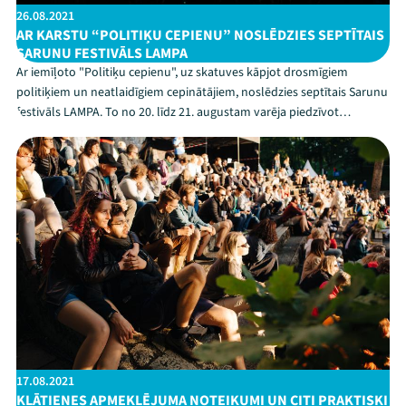
26.08.2021
AR KARSTU “POLITIĶU CEPIENU” NOSLĒDZIES SEPTĪTAIS
SARUNU FESTIVĀLS LAMPA
Ar iemīļoto "Politiķu cepienu", uz skatuves kāpjot drosmīgiem
politiķiem un neatlaidīgiem cepinātājiem, noslēdzies septītais Sarunu
festivāls LAMPA. To no 20. līdz 21. augustam varēja piedzīvot
tiešraidē, 37 kopā skatīšanās vietās visā Latvijā un klātienē 24
skatuvēs izkliedēti Cēsu pilsētā. 222 pas...
17.08.2021
KLĀTIENES APMEKLĒJUMA NOTEIKUMI UN CITI PRAKTISKI