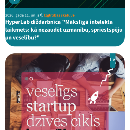
2026. gada 11. jūlijs
Izglītības skatuve
HyperLab diždarbnīca "Mākslīgā intelekta
laikmets: kā nezaudēt uzmanību, spriestspēju
un veselību?"
LV