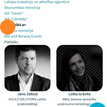
Latvijas Investīciju un attīstības aģentūra
Ekonomikas ministrija
SIA "Vizulo"
SIA “Citintelly”
Sadarbībā ar:
Finanšu ministrija
EEA and Norway Grants
Piedalās:
Jānis Zeltiņš
Lolita Grāvīte
VIZULO SOLUTIONS valdes
Māte, biznesa apmācību
priekšsēdētājs
uzņēmuma mārketinga vadītāja