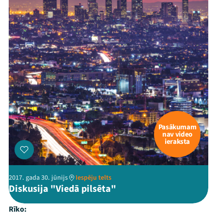
Pasākumam
nav video
ieraksta
2017. gada 30. jūnijs
Iespēju telts
Diskusija "Viedā pilsēta"
Rīko: