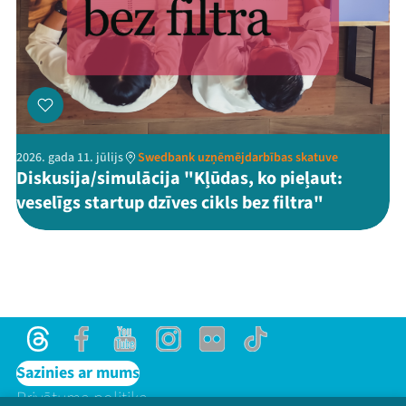
2026. gada 11. jūlijs
Swedbank uzņēmējdarbības skatuve
Diskusija/simulācija "Kļūdas, ko pieļaut:
veselīgs startup dzīves cikls bez filtra"
Threads
Facebook
Youtube
Instagram
Flick
TikTok
Sazinies ar mums
Privātuma politika