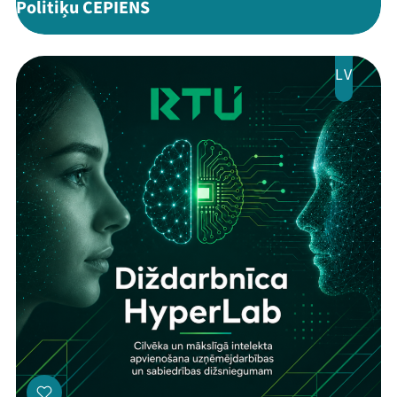
Politiķu CEPIENS
LV
Threads
Facebook
Youtube
X
Instagram
Flick
TikTok