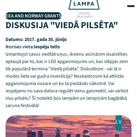
EEA AND NORWAY GRANTS
DISKUSIJA "VIEDĀ PILSĒTA"
Datums:
2017. gada 30. jūnijs
Norises vieta:
Iespēju telts
Izmantojot savus viedtālruņus, ikvienu aicināsim iesaistīties
aptaujā par to, kas ir LED apgaismojums un, kas slēpjas zem
tik populārā termina “Viedā pilsēta”. Diskutēsim - vai tā ir
modes lieta vai gudra investīcija? Noskaidrosim kā attīstās
apgaismojuma nozare un ko tā piedāvās nākotnē. Vai
iespējams no sava datora regulēt vienu gaismekli, vai varbūt
visu pilsētu? Šī noteikti būs lampām un lampiņām bagātākā
saruna festivālā!
LV