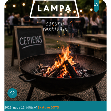
LV
Festivāls
Programma
Arhīvs
Viņi bija LAMPĀ 2026
Jaunumi
Ziedo
Veikals
Kontakti
2026. gada 11. jūlijs
Skatuve DOTS