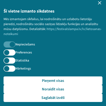
Lietošanas noteikumi un sīkdatņu politika
Bērnu aizsardzības politika
Šī vietne izmanto sīkdatnes
© 2026 Sarunu festivāls LAMPA Visas tiesības
Mēs izmantojam sīkfailus, lai nodrošinātu un uzlabotu lietotāju
paturētas.
pieredzi, nodrošinātu sociālo saziņas līdzekļu funkcijas un analizētu
mūsu datplūsmu. Detalizētāk:
https://festivalslampa.lv/lv/lietosanas-
noteikumi
Nepieciešams
Piesakies jaunumiem!
Preferences
Nepalaid garām aktuālāko informāciju!
Statistika
Mārketings
Pieņemt visas
Pieteikties
Noraidīt visas
🔗 https://festivalslampa.lv/lv/video-arhivs/462?spe
aker=EEA%20and%20Norway%20Grants&speaker_id=685
Saglabāt izvēli