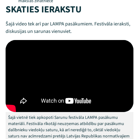
mākslas zinātniece
SKATIES IERAKSTU
Mana programma
Šajā video tek arī par LAMPA pasākumiem. Festivāla ieraksti,
Festivāls
diskusijas un sarunas vienuviet.
Programma
Arhīvs
Viņi bija LAMPĀ 2026
Jaunumi
Ziedo
Veikals
Šajā vietnē tiek apkopoti Sarunu festivāla LAMPA pasākumu
materiāli. Festivāla rīkotāji neuzņemas atbildību par pasākumu
Kontakti
dalībnieku viedokļu saturu, kā arī nerediģē to, ciktāl viedokļu
saturs nav acīmredzami pretējs Latvijas Republikas normatīvajiem