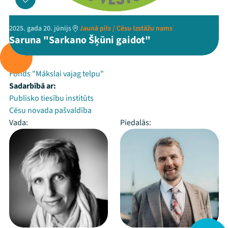
2025. gada 20. jūnijs
Jaunā pils / Cēsu Izstāžu nams
Saruna "Sarkano Šķūni gaidot"
Rīko:
Fonds "Mākslai vajag telpu"
Sadarbībā ar:
Publisko tiesību institūts
Cēsu novada pašvaldība
Vada:
Piedalās: