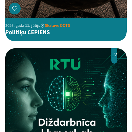
2026. gada 11. jūlijs
Skatuve DOTS
Politiķu CEPIENS
LV