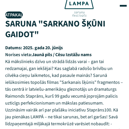
ATPAKAĻ
SARUNA "SARKANO ŠĶŪNI
GAIDOT"
Datums:
2025. gada 20. jūnijs
Norises vieta:
Jaunā pils / Cēsu Izstāžu nams
Kā mākslinieks dzīvo un strādā līdzās varai – gan tai
redzamajai, gan iekšējai? Kas saglabā radošo brīvību un
cilvēka cieņu laikmetos, kad pasaule mainās? Sarunā
ielūkosimies topošās filmas "Sarkanais šķūnis" fragmentos –
tās centrā ir latviešu-amerikāņu gleznotājs un dramaturgs
Raimonds Staprāns, kurš 99 gadu vecumā joprojām palicis
uzticīgs perfekcionismam un mākslas patiesumam.
Uzzināsim vairāk arī par plašāku iniciatīvu Staprāns100. Kā
jau pienākas LAMPĀ – ne tikai sarunas, bet arī garšas! Savā
līdzpaņemtajā mīļākajā termokrūzē varēsiet nobaudīt: -