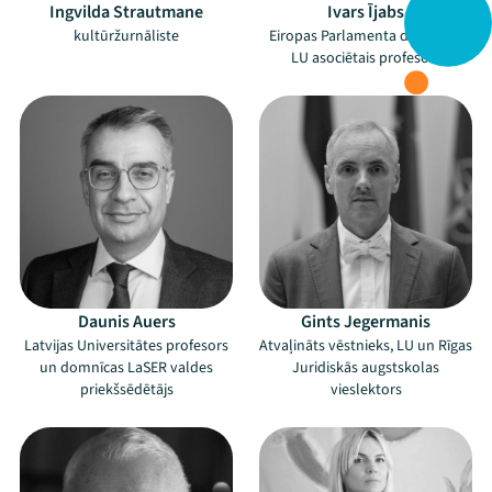
Ingvilda Strautmane
Ivars Ījabs
kultūržurnāliste
Eiropas Parlamenta deputāts,
LU asociētais profesors
Daunis Auers
Gints Jegermanis
Latvijas Universitātes profesors
Atvaļināts vēstnieks, LU un Rīgas
un domnīcas LaSER valdes
Juridiskās augstskolas
priekšsēdētājs
vieslektors