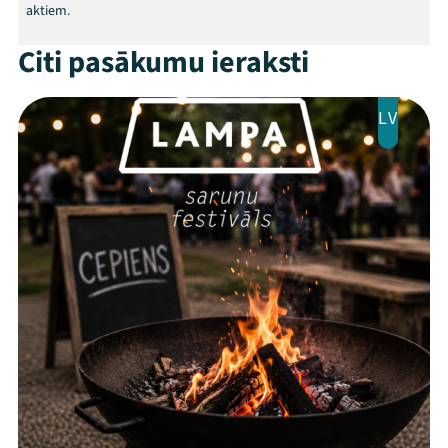
aktiem.
Citi pasākumu ieraksti
LV
Threads
Facebook
Youtube
X
Instagram
Flick
TikTok