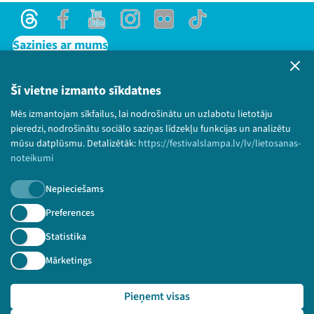
Threads
Facebook
Youtube
Instagram
Flick
TikTok
Sazinies ar mums
Privātuma politika
Lietošanas noteikumi un sīkdatņu politika
Šī vietne izmanto sīkdatnes
Bērnu aizsardzības politika
Mēs izmantojam sīkfailus, lai nodrošinātu un uzlabotu lietotāju
© 2026 Sarunu festivāls LAMPA Visas tiesības
pieredzi, nodrošinātu sociālo saziņas līdzekļu funkcijas un analizētu
paturētas.
mūsu datplūsmu. Detalizētāk:
https://festivalslampa.lv/lv/lietosanas-
noteikumi
Nepieciešams
Piesakies jaunumiem!
Preferences
Statistika
Nepalaid garām aktuālāko informāciju!
Mārketings
Pieņemt visas
Pieteikties