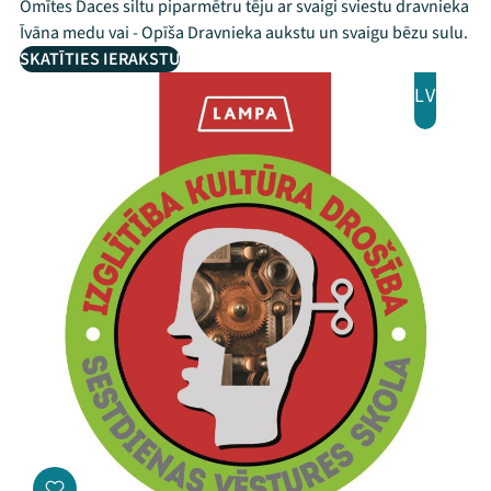
Omītes Daces siltu piparmētru tēju ar svaigi sviestu dravnieka
Īvāna medu vai - Opīša Dravnieka aukstu un svaigu bēzu sulu.
SKATĪTIES IERAKSTU
LV