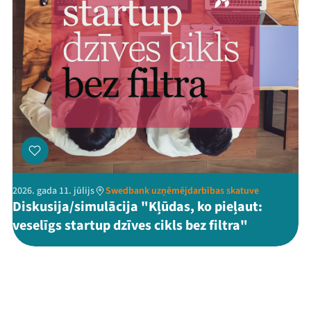
2026. gada 11. jūlijs
Swedbank uzņēmējdarbības skatuve
Diskusija/simulācija "Kļūdas, ko pieļaut:
veselīgs startup dzīves cikls bez filtra"