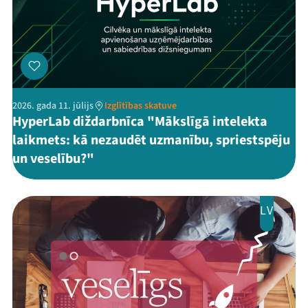
2026. gada 11. jūlijs
Izglītības skatuve
HyperLab diždarbnīca "Mākslīgā intelekta
laikmets: kā nezaudēt uzmanību, spriestspēju
un veselību?"
LV