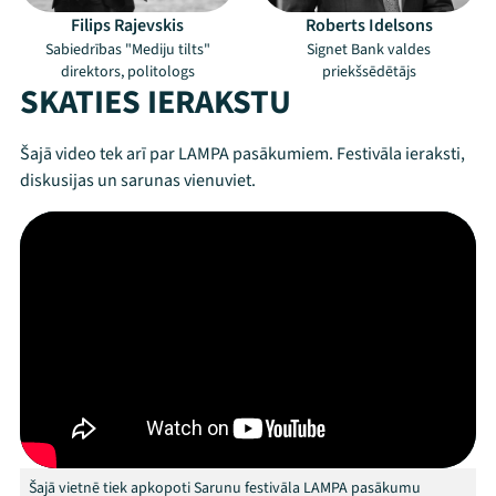
Filips Rajevskis
Roberts Idelsons
Sabiedrības "Mediju tilts"
Signet Bank valdes
direktors, politologs
priekšsēdētājs
SKATIES IERAKSTU
Šajā video tek arī par LAMPA pasākumiem. Festivāla ieraksti,
diskusijas un sarunas vienuviet.
Mana programma
Festivāls
Programma
Arhīvs
Šajā vietnē tiek apkopoti Sarunu festivāla LAMPA pasākumu