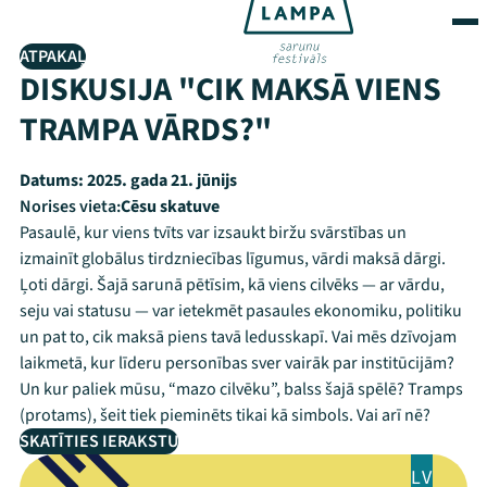
ATPAKAĻ
DISKUSIJA "CIK MAKSĀ VIENS
TRAMPA VĀRDS?"
Datums:
2025. gada 21. jūnijs
Norises vieta:
Cēsu skatuve
Pasaulē, kur viens tvīts var izsaukt biržu svārstības un
izmainīt globālus tirdzniecības līgumus, vārdi maksā dārgi.
Ļoti dārgi. Šajā sarunā pētīsim, kā viens cilvēks — ar vārdu,
seju vai statusu — var ietekmēt pasaules ekonomiku, politiku
un pat to, cik maksā piens tavā ledusskapī. Vai mēs dzīvojam
laikmetā, kur līderu personības sver vairāk par institūcijām?
Un kur paliek mūsu, “mazo cilvēku”, balss šajā spēlē? Tramps
(protams), šeit tiek pieminēts tikai kā simbols. Vai arī nē?
SKATĪTIES IERAKSTU
LV