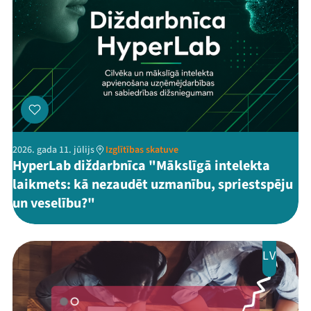
2026. gada 11. jūlijs
Izglītības skatuve
HyperLab diždarbnīca "Mākslīgā intelekta
laikmets: kā nezaudēt uzmanību, spriestspēju
un veselību?"
LV