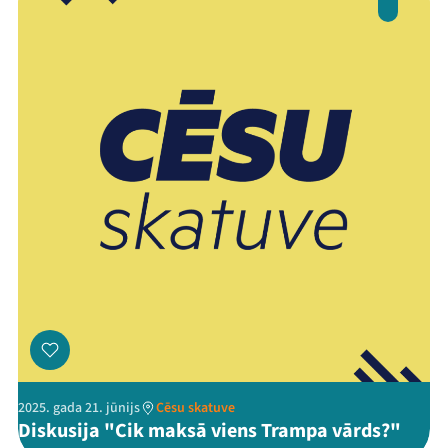
2025. gada 21. jūnijs
Cēsu skatuve
Diskusija "Cik maksā viens Trampa vārds?"