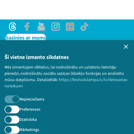
Threads
Facebook
Youtube
Instagram
Flick
TikTok
Sazinies ar mums
Privātuma politika
Lietošanas noteikumi un sīkdatņu politika
Šī vietne izmanto sīkdatnes
Bērnu aizsardzības politika
Mēs izmantojam sīkfailus, lai nodrošinātu un uzlabotu lietotāju
© 2026 Sarunu festivāls LAMPA Visas tiesības
pieredzi, nodrošinātu sociālo saziņas līdzekļu funkcijas un analizētu
paturētas.
mūsu datplūsmu. Detalizētāk:
https://festivalslampa.lv/lv/lietosanas-
noteikumi
Nepieciešams
Piesakies jaunumiem!
Preferences
Statistika
Nepalaid garām aktuālāko informāciju!
Mārketings