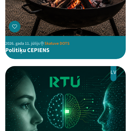
2026. gada 11. jūlijs
Skatuve DOTS
Politiķu CEPIENS
LV