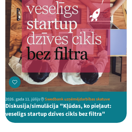
2026. gada 11. jūlijs
Swedbank uzņēmējdarbības skatuve
Diskusija/simulācija "Kļūdas, ko pieļaut:
veselīgs startup dzīves cikls bez filtra"