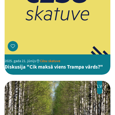
2025. gada 21. jūnijs
Cēsu skatuve
Diskusija "Cik maksā viens Trampa vārds?"
LV