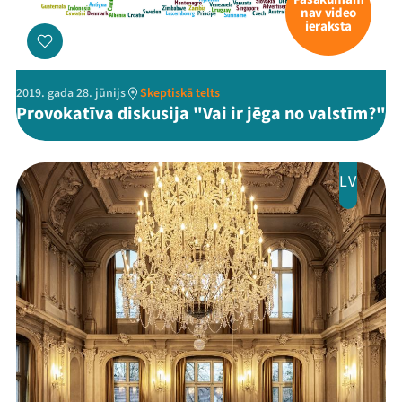
nav video
ieraksta
2019. gada 28. jūnijs
Skeptiskā telts
Provokatīva diskusija "Vai ir jēga no valstīm?"
LV