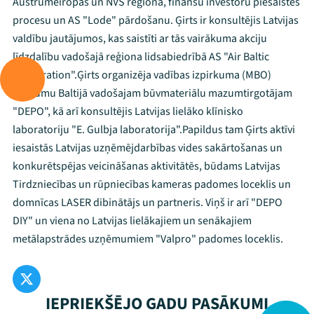
Austrumeiropas un NVS reģionā, finanšu investoru piesaistes
procesu un AS "Lode" pārdošanu. Ģirts ir konsultējis Latvijas
valdību jautājumos, kas saistīti ar tās vairākuma akciju
līdzdalību vadošajā reģiona lidsabiedrībā AS "Air Baltic
Corporation". ​ Ģirts organizēja vadības izpirkuma (MBO)
darījumu Baltijā vadošajam būvmateriālu mazumtirgotājam
"DEPO", kā arī konsultējis Latvijas lielāko klīnisko
laboratoriju "E. Gulbja laboratorija". ​ Papildus tam Ģirts aktīvi
iesaistās Latvijas uzņēmējdarbības vides sakārtošanas un
konkurētspējas veicināšanas aktivitātēs, būdams Latvijas
Tirdzniecības un rūpniecības kameras padomes loceklis un
domnīcas LASER dibinātājs un partneris. Viņš ir arī "DEPO
DIY" un viena no Latvijas lielākajiem un senākajiem
metālapstrādes uzņēmumiem "Valpro" padomes loceklis.
IEPRIEKŠĒJO GADU PASĀKUMI