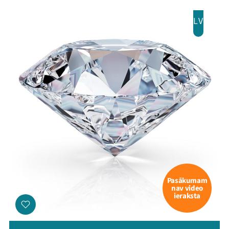
Arhīvs
LV
Viņi bija LAMPĀ 2026
Jaunumi
Ziedo
Veikals
Kontakti
Pasākumam
nav video
ieraksta