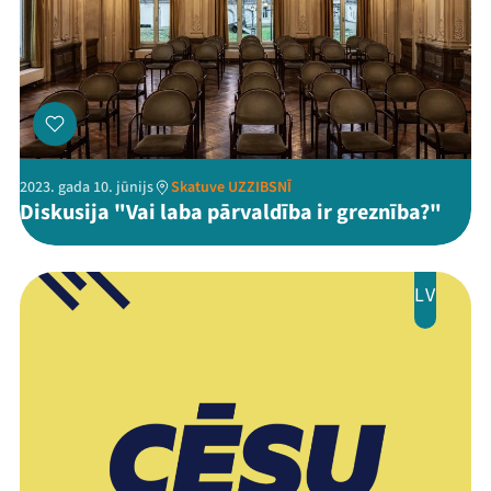
2023. gada 10. jūnijs
Skatuve UZZIBSNĪ
Diskusija "Vai laba pārvaldība ir greznība?"
LV