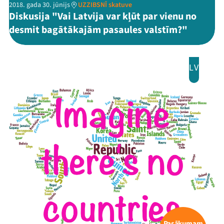
2018. gada 30. jūnijs
UZZIBSNĪ skatuve
Diskusija "Vai Latvija var kļūt par vienu no
Threads
Facebook
Youtube
X
Instagram
Flick
TikTok
desmit bagātākajām pasaules valstīm?"
LV
Pasākumam