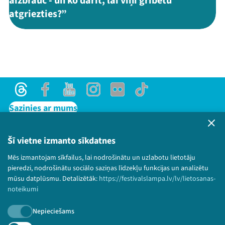
aizbrauc - un ko darīt, lai viņi gribētu
atgriezties?”
Threads
Facebook
Youtube
Instagram
Flick
TikTok
Sazinies ar mums
Privātuma politika
Lietošanas noteikumi un sīkdatņu politika
Šī vietne izmanto sīkdatnes
Bērnu aizsardzības politika
Mēs izmantojam sīkfailus, lai nodrošinātu un uzlabotu lietotāju
© 2026 Sarunu festivāls LAMPA Visas tiesības
pieredzi, nodrošinātu sociālo saziņas līdzekļu funkcijas un analizētu
paturētas.
mūsu datplūsmu. Detalizētāk:
https://festivalslampa.lv/lv/lietosanas-
noteikumi
Nepieciešams