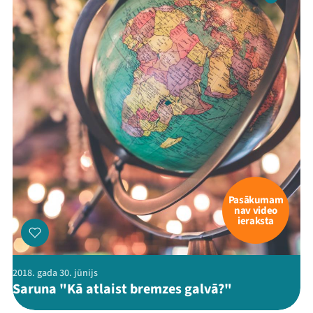
Pasākumam
nav video
ieraksta
Mana programma
Festivāls
2018. gada 30. jūnijs
Saruna "Kā atlaist bremzes galvā?"
Programma