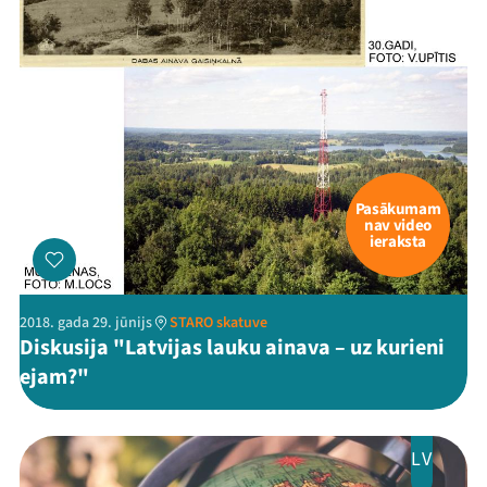
Pasākumam
nav video
ieraksta
2018. gada 29. jūnijs
STARO skatuve
Diskusija "Latvijas lauku ainava – uz kurieni
ejam?"
LV