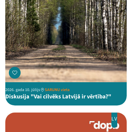
2026. gada 10. jūlijs
SARUNU vieta
Diskusija "Vai cilvēks Latvijā ir vērtība?"
LV