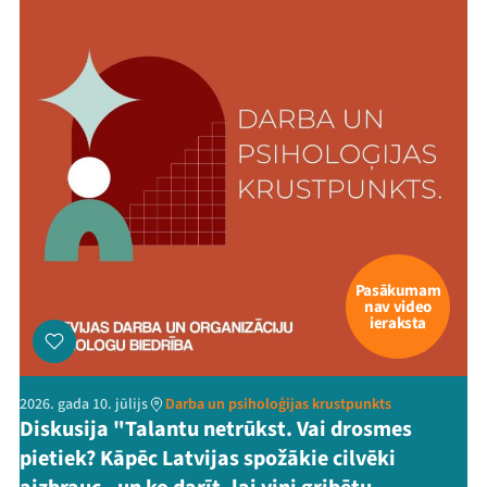
Pasākumam
nav video
ieraksta
2026. gada 10. jūlijs
Darba un psiholoģijas krustpunkts
Diskusija "Talantu netrūkst. Vai drosmes
pietiek? Kāpēc Latvijas spožākie cilvēki