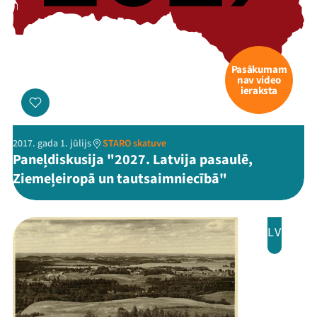
Pasākumam
nav video
ieraksta
2017. gada 1. jūlijs
STARO skatuve
Paneļdiskusija "2027. Latvija pasaulē,
Ziemeļeiropā un tautsaimniecībā"
LV