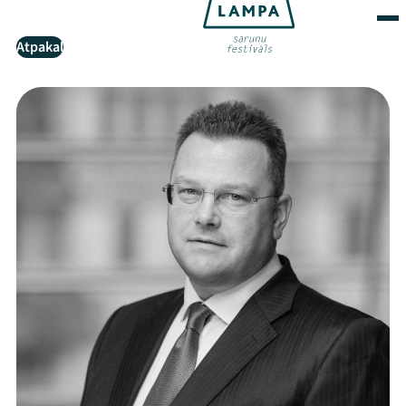
Atpakaļ