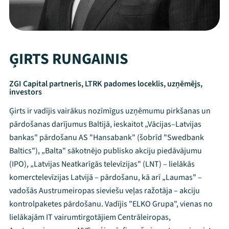
ĢIRTS RUNGAINIS
ZGI Capital partneris, LTRK padomes loceklis, uzņēmējs,
investors
Ģirts ir vadījis vairākus nozīmīgus uzņēmumu pirkšanas un
pārdošanas darījumus Baltijā, ieskaitot „Vācijas–Latvijas
bankas" pārdošanu AS "Hansabank" (šobrīd "Swedbank
Baltics"), „Balta" sākotnējo publisko akciju piedāvājumu
(IPO), „Latvijas Neatkarīgās televīzijas" (LNT) – lielākās
komerctelevīzijas Latvijā – pārdošanu, kā arī „Laumas" –
vadošās Austrumeiropas sieviešu veļas ražotāja – akciju
kontrolpaketes pārdošanu. Vadījis "ELKO Grupa", vienas no
lielākajām IT vairumtirgotājiem Centrāleiropas,