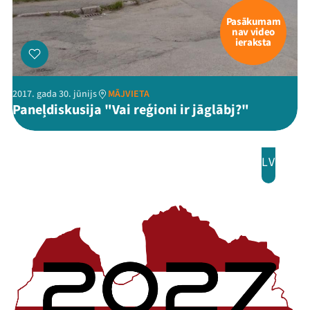
Pasākumam
nav video
ieraksta
2017. gada 30. jūnijs
MĀJVIETA
Paneļdiskusija "Vai reģioni ir jāglābj?"
LV