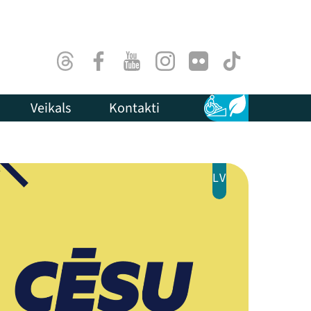
Threads
Facebook
Youtube
Instagram
Flick
TikTok
Veikals
Kontakti
Pieejamība
Ilgtspēja
LV