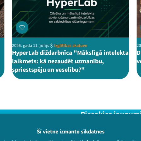
2026. gada 11. jūlijs
Izglītības skatuve
20
HyperLab diždarbnīca "Mākslīgā intelekta
D
laikmets: kā nezaudēt uzmanību,
v
spriestspēju un veselību?"
Piesakies jaunum
Nepalaid garām aktuālāko in
Šī vietne izmanto sīkdatnes