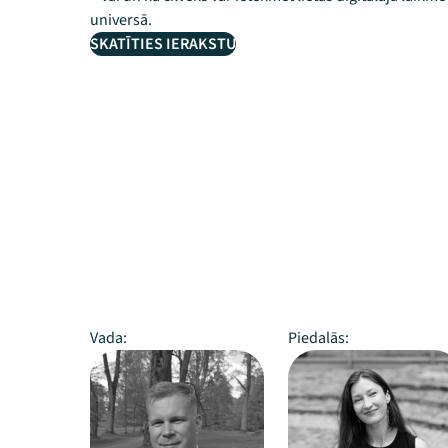
universā.
SKATĪTIES IERAKSTU
Vada:
Piedalās: