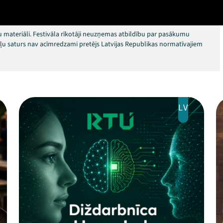
 materiāli. Festivāla rīkotāji neuzņemas atbildību par pasākumu
okļu saturs nav acīmredzami pretējs Latvijas Republikas normatīvajiem
LV