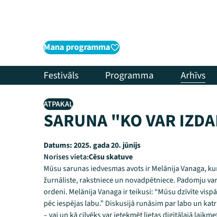
Mana programma
Festivāls
Programma
Arhīvs
ATPAKAĻ
SARUNA "KO VAR IZDA
Datums:
2025. gada 20. jūnijs
Norises vieta:
Cēsu skatuve
Mūsu sarunas iedvesmas avots ir Melānija Vanaga, kura
žurnāliste, rakstniece un novadpētniece. Padomju va
ordeni. Melānija Vanaga ir teikusi: “Mūsu dzīvīte vispā
pēc iespējas labu.” Diskusijā runāsim par labo un kat
– vai un kā cilvēks var ietekmēt lietas digitālajā laikm