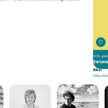
2025. gada
Saruna 
Rīko:
Cēsu nov