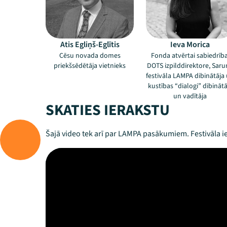
Atis Egliņš-Eglītis
Ieva Morica
Cēsu novada domes
Fonda atvērtai sabiedrība
priekšsēdētāja vietnieks
DOTS izpilddirektore, Sar
festivāla LAMPA dibinātāja
kustības “dialogi” dibinātā
un vadītāja
SKATIES IERAKSTU
Šajā video tek arī par LAMPA pasākumiem. Festivāla ie