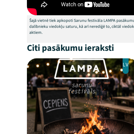
Šajā vietnē tiek apkopoti Sarunu festivāla LAMPA pasākumu
dalībnieku viedokļu saturu, kā arī nerediģē to, ciktāl vied
aktiem.
Citi pasākumu ieraksti
LV