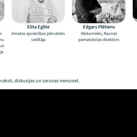
Elita Eglīte
Edgars Plētiens
i
Amatas apvienības pārvaldes
Vēsturnieks, Raunas
unu
vadītāja
pamatskolas direktors
 un
ja
raksti, diskusijas un sarunas vienuviet.