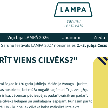
Viņi bija LAMPĀ 2026
Jaunumi
Ziedo
Sarunu festivāls LAMPA 2027 norisināsies
2.–3. jūlijā Cēsīs
RĪT VIENS CILVĒKS?"
i šogad ir 120 gadu jubileja. Melānija Vanaga – juriste,
ras nospiesta, bet mūža nogalē saņēmusi Triju zvaigžņu
r ir īsa. Jācenšas pēc iespējas padarīt vairāk un padarīt
ra cilvēka lielajām un unikālajām iespējām. Runāsim par to
etā. Un – kur paliek cilvēka balss mākslīgā intelekta