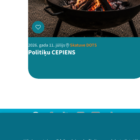
2026. gada 11. jūlijs
Skatuve DOTS
Politiķu CEPIENS
Threads
Facebook
Youtube
Instagram
Flick
TikTok
Sazinies ar mums
Privātuma politika