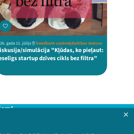
26. gada 11. jūlijs
Swedbank uzņēmējdarbības skatuve
iskusija/simulācija "Kļūdas, ko pieļaut:
eselīgs startup dzīves cikls bez filtra"
iem!
formāciju!