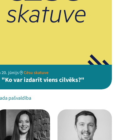
 20. jūnijs
Cēsu skatuve
"Ko var izdarīt viens cilvēks?"
ada pašvaldība