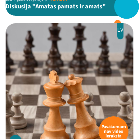
Festivāls
Diskusija "Amatas pamats ir amats"
Programma
Arhīvs
LV
Viņi bija LAMPĀ 2026
Jaunumi
Ziedo
Veikals
Kontakti
Pasākumam
nav video
ieraksta