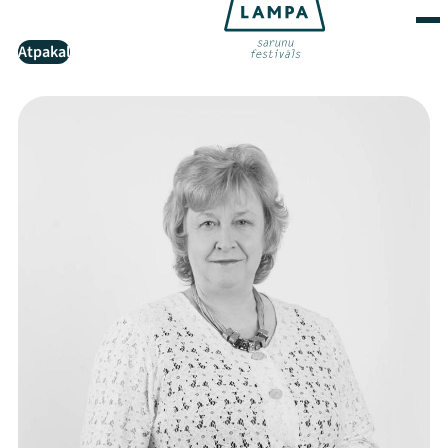
Atpakaļ