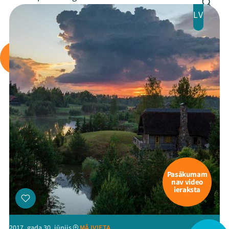
LV
Pasākumam
nav video
ieraksta
Mana programma
2017. gada 30. jūnijs
MĀJVIETA