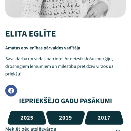
ELITA EGLĪTE
Amatas apvienības pārvaldes vadītāja
Sava darba un vietas patriote! Ar neizsīkstošu enerģiju,
drosmīgiem lēmumiem un mīlestību pret dzīvi virzos uz
priekšu!
IEPRIEKŠĒJO GADU PASĀKUMI
2025
2019
2017