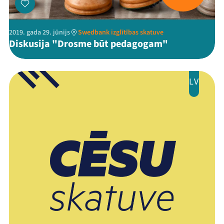
2019. gada 29. jūnijs
Swedbank izglītības skatuve
Diskusija "Drosme būt pedagogam"
Threads
Facebook
Youtube
X
Instagram
Flick
TikTok
LV