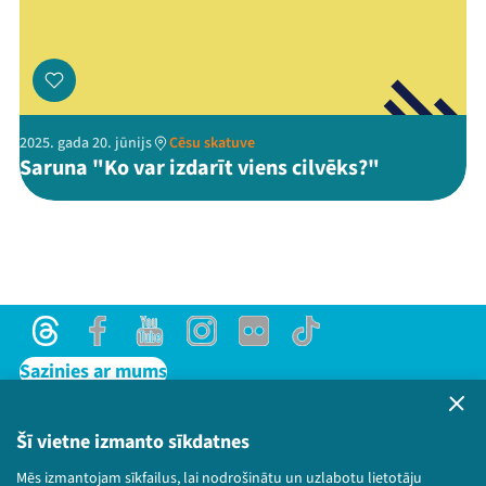
2025. gada 20. jūnijs
Cēsu skatuve
Saruna "Ko var izdarīt viens cilvēks?"
Threads
Facebook
Youtube
Instagram
Flick
TikTok
Sazinies ar mums
Privātuma politika
Lietošanas noteikumi un sīkdatņu politika
Šī vietne izmanto sīkdatnes
Bērnu aizsardzības politika
Mēs izmantojam sīkfailus, lai nodrošinātu un uzlabotu lietotāju