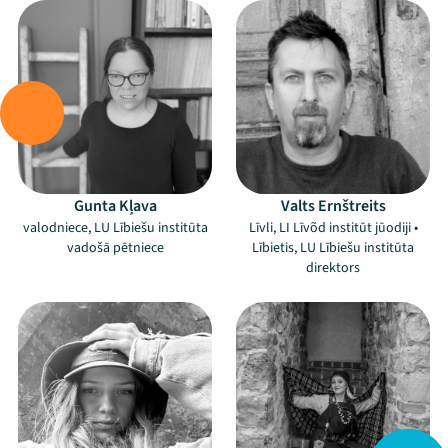
Gunta Kļava
Valts Ernštreits
valodniece, LU Lībiešu institūta
Līvli, LI Līvõd institūt jūodiji •
vadošā pētniece
Lībietis, LU Lībiešu institūta
direktors