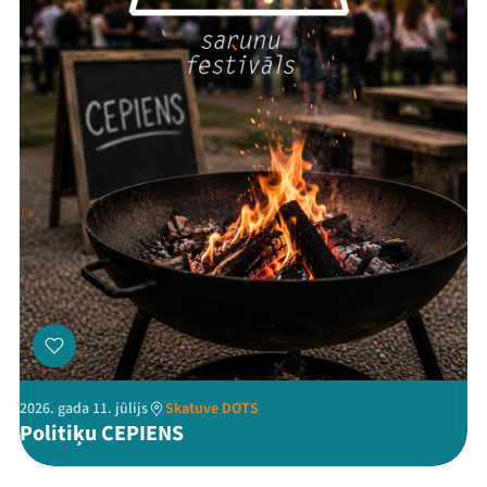
Threads
Facebook
Youtube
X
Instagram
Flick
TikTok
2026. gada 11. jūlijs
Skatuve DOTS
Politiķu CEPIENS