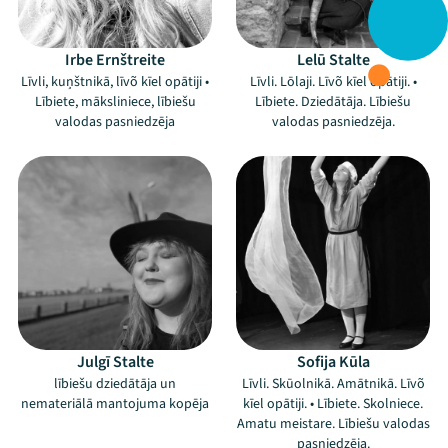
Irbe Ernštreite
Lelū Stalte
Līvli, kuņštnikā, līvõ kīel opātiji •
Līvli. Lōlaji. Līvõ kīel opātiji. •
Lībiete, māksliniece, lībiešu
Lībiete. Dziedātāja. Lībiešu
valodas pasniedzēja
valodas pasniedzēja.
Julgī Stalte
Sofija Kūla
lībiešu dziedātāja un
Līvli. Skūolnikā. Amātnikā. Līvõ
nemateriālā mantojuma kopēja
kīel opātiji. • Lībiete. Skolniece.
Amatu meistare. Lībiešu valodas
pasniedzēja.