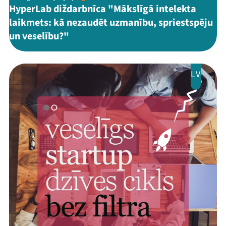
HyperLab diždarbnīca "Mākslīgā intelekta
laikmets: kā nezaudēt uzmanību, spriestspēju
un veselību?"
LV