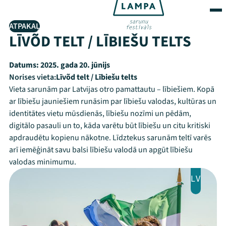
ATPAKAĻ
LĪVÕD TELT / LĪBIEŠU TELTS
Datums:
2025. gada 20. jūnijs
Norises vieta:
Līvõd telt / Lībiešu telts
Vieta sarunām par Latvijas otro pamattautu – lībiešiem. Kopā
ar lībiešu jauniešiem runāsim par lībiešu valodas, kultūras un
identitātes vietu mūsdienās, lībiešu nozīmi un pēdām,
digitālo pasauli un to, kāda varētu būt lībiešu un citu kritiski
apdraudētu kopienu nākotne. Līdztekus sarunām teltī varēs
arī iemēģināt savu balsi lībiešu valodā un apgūt lībiešu
valodas minimumu.
LV