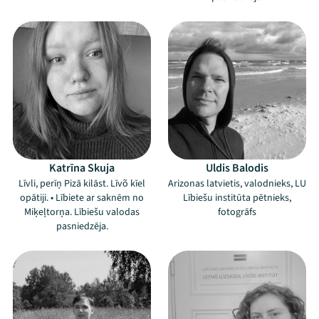
Katrīna Skuja
Uldis Balodis
Līvli, perīņ Pizā kilāst. Līvõ kīel
Arizonas latvietis, valodnieks, LU
opātiji. • Lībiete ar saknēm no
Lībiešu institūta pētnieks,
Miķeļtorņa. Lībiešu valodas
fotogrāfs
pasniedzēja.
Mana programma