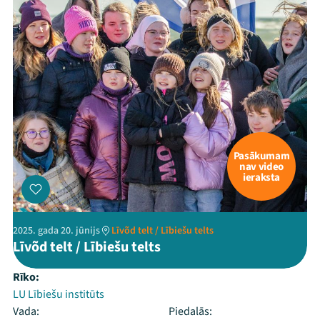
Pasākumam
nav video
ieraksta
2025. gada 20. jūnijs
Līvõd telt / Lībiešu telts
Līvõd telt / Lībiešu telts
Rīko:
LU Lībiešu institūts
Vada:
Piedalās: