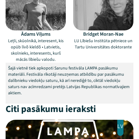
Festivāls
Programma
Arhīvs
Ādams Viļums
Bridget Moran-Nae
Lețli, skūolnikā, interesent, kis
LU Lībiešu Institūta pētniece un
Viņi bija LAMPĀ 2026
opūb līvõ kīeldõ • Latvietis,
Tartu Universitātes doktorante
skolnieks, interesents, kurš
Jaunumi
mācās lībiešu valodu.
Šajā vietnē tiek apkopoti Sarunu festivāla LAMPA pasākumu
Ziedo
materiāli. Festivāla rīkotāji neuzņemas atbildību par pasākumu
dalībnieku viedokļu saturu, kā arī nerediģē to, ciktāl viedokļu
saturs nav acīmredzami pretējs Latvijas Republikas normatīvajiem
Veikals
aktiem.
Kontakti
Citi pasākumu ieraksti
LV