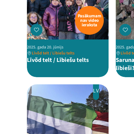
Pasākumam
nav video
ieraksta
2025. gada 20. jūnijs
2025. gada
Līvõd telt / Lībiešu telts
Līvõd te
Līvõd telt / Lībiešu telts
Sarun
lībieši
LV