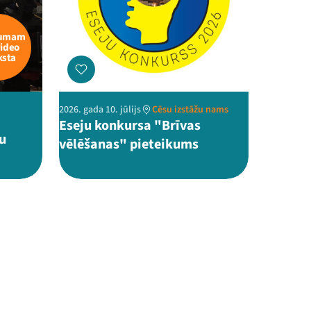
kumam
video
ksta
2026. gada 10. jūlijs
Cēsu izstāžu nams
Eseju konkursa "Brīvas
u
vēlēšanas" pieteikums