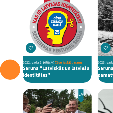
2022. gada 2. jūlijs
Cēsu izstāžu nams
2023. gada
Saruna "Latviskās un latviešu
Sarun
identitātes"
pamatt
LV