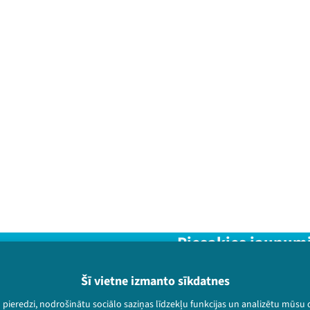
Piesakies jaunum
Nepalaid garām aktuālāko in
Šī vietne izmanto sīkdatnes
u pieredzi, nodrošinātu sociālo saziņas līdzekļu funkcijas un analizētu mūsu