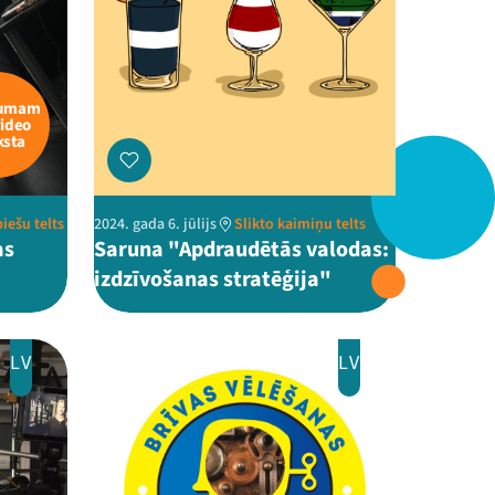
kumam
video
ksta
biešu telts
2024. gada 6. jūlijs
Slikto kaimiņu telts
as
Saruna "Apdraudētās valodas:
izdzīvošanas stratēģija"
LV
LV