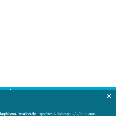
iem!
formāciju!
 datplūsmu. Detalizētāk:
https://festivalslampa.lv/lv/lietosanas-