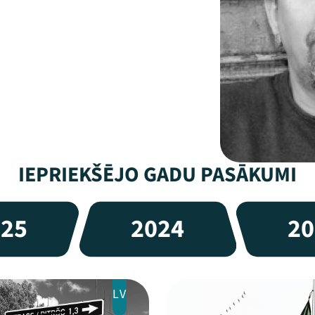
IEPRIEKŠĒJO GADU PASĀKUMI
025
2024
20
LV