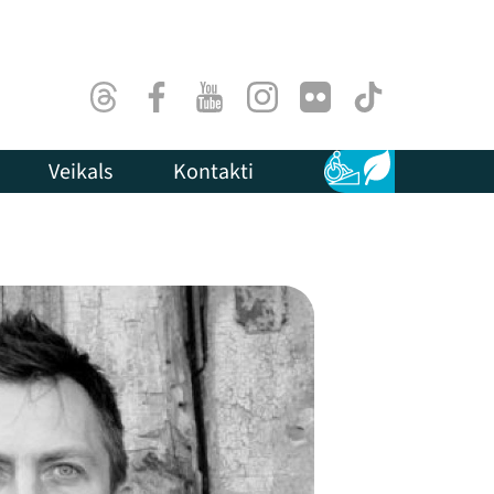
Threads
Facebook
Youtube
Instagram
Flick
TikTok
Veikals
Kontakti
Pieejamība
Ilgtspēja