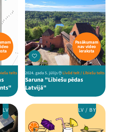
kumam
Pasākumam
video
nav video
ksta
ieraksta
biešu telts
2024. gada 5. jūlijs
Līvõd telt / Lībiešu telts
as
Saruna "Lībiešu pēdas
nts"
Latvijā"
LV
LV / BY