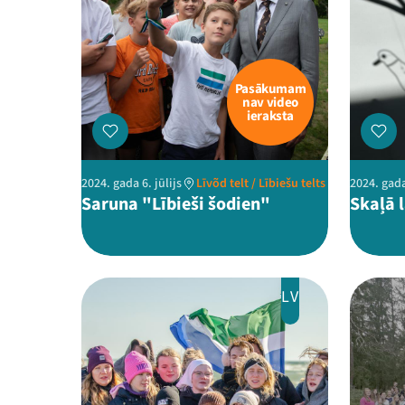
Pasākumam
nav video
ieraksta
2024. gada 6. jūlijs
Līvõd telt / Lībiešu telts
2024. gada
Saruna "Lībieši šodien"
Skaļā 
LV