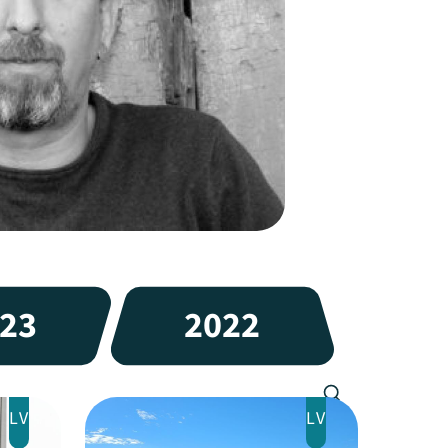
23
2022
LV
LV