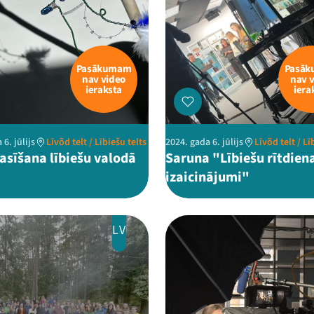
Pasākumam
Pasā
nav video
nav 
ieraksta
iera
 6. jūlijs
Līvõd telt / Lībiešu telts
2024. gada 6. jūlijs
Līvõd telt / Lī
lasīšana lībiešu valodā
Saruna "Lībiešu rītdien
izaicinājumi"
LV