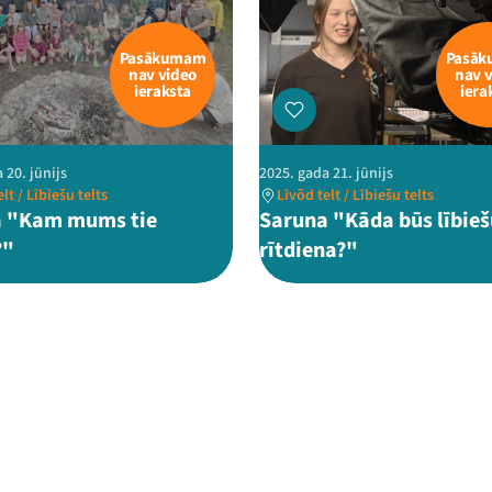
Pasākumam
Pasā
nav video
nav 
ieraksta
iera
 20. jūnijs
2025. gada 21. jūnijs
lt / Lībiešu telts
Līvõd telt / Lībiešu telts
a "Kam mums tie
Saruna "Kāda būs lībieš
?"
rītdiena?"