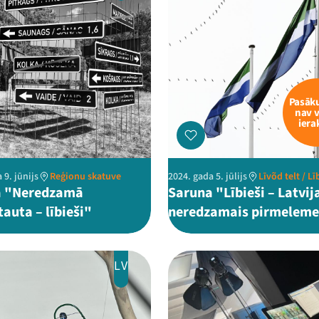
Pasā
nav 
iera
 9. jūnijs
Reģionu skatuve
2024. gada 5. jūlijs
Līvõd telt / Lī
a "Neredzamā
Saruna "Lībieši – Latvij
auta – lībieši"
neredzamais pirmeleme
LV