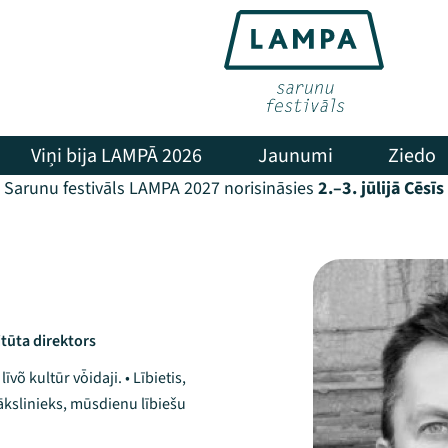
Viņi bija LAMPĀ 2026
Jaunumi
Ziedo
Sarunu festivāls LAMPA 2027 norisināsies
2.–3. jūlijā Cēsīs
titūta direktors
 līvõ kultūr vȱidaji. • Lībietis,
ākslinieks, mūsdienu lībiešu