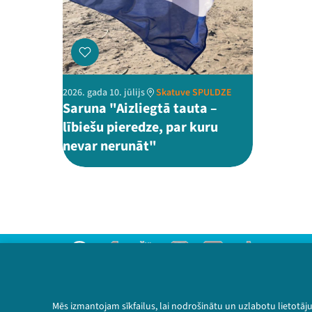
2026. gada 10. jūlijs
Skatuve SPULDZE
Saruna "Aizliegtā tauta –
lībiešu pieredze, par kuru
nevar nerunāt"
Threads
Facebook
Youtube
Instagram
Flick
TikTok
Sazinies ar mums
Privātuma politika
Mēs izmantojam sīkfailus, lai nodrošinātu un uzlabotu lietotāj