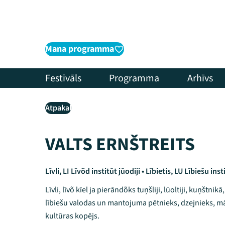
Mana programma
Festivāls
Programma
Arhīvs
Atpakaļ
VALTS ERNŠTREITS
Līvli, LI Līvõd institūt jūodiji • Lībietis, LU Lībiešu ins
Līvli, līvõ kīel ja pierāndõks tuņšliji, lūoltiji, kuņštnikā,
lībiešu valodas un mantojuma pētnieks, dzejnieks, m
kultūras kopējs.