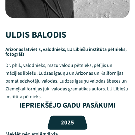
ULDIS BALODIS
Arizonas latvietis, valodnieks, LU Lībiešu institūta pētnieks,
fotogrāfs
Dr. phil., valodnieks, mazu valodu pētnieks, pētījis un
mācījies lībiešu, Ludzas igauņu un Arizonas un Kalifornijas
pamatiedzīvotāju valodas. Ludzas igauņu valodas ābeces un
Ziemeļkalifornijas juki valodas gramatikas autors. LU Lībiešu
institūta pētnieks.
Mana programma
IEPRIEKŠĒJO GADU PASĀKUMI
Festivāls
2025
Programma