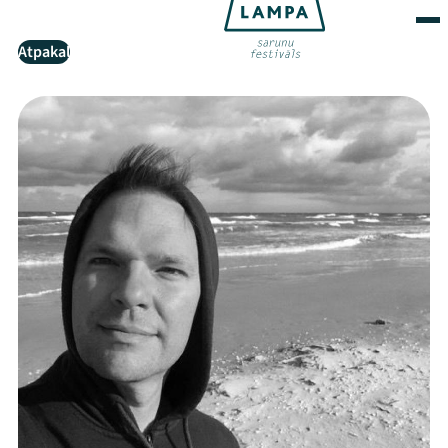
Atpakaļ