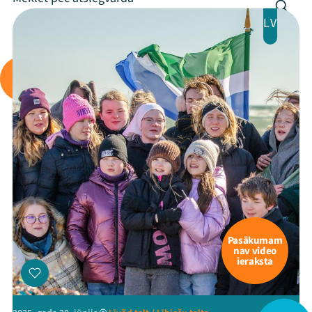
Arhīvs
LV
Viņi bija LAMPĀ 2026
Jaunumi
Ziedo
Veikals
Kontakti
Pasākumam
nav video
ieraksta