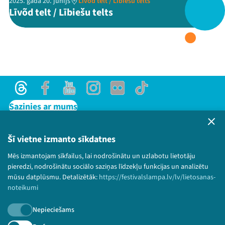
2025. gada 20. jūnijs
Līvõd telt / Lībiešu telts
Līvõd telt / Lībiešu telts
Threads
Facebook
Youtube
X
Instagram
Flick
TikTok
Threads
Facebook
Youtube
Instagram
Flick
TikTok
Sazinies ar mums
Privātuma politika
Lietošanas noteikumi un sīkdatņu politika
Šī vietne izmanto sīkdatnes
Bērnu aizsardzības politika
Mēs izmantojam sīkfailus, lai nodrošinātu un uzlabotu lietotāju
© 2026 Sarunu festivāls LAMPA Visas tiesības
pieredzi, nodrošinātu sociālo saziņas līdzekļu funkcijas un analizētu
paturētas.
mūsu datplūsmu. Detalizētāk:
https://festivalslampa.lv/lv/lietosanas-
noteikumi
Nepieciešams
Piesakies jaunumiem!