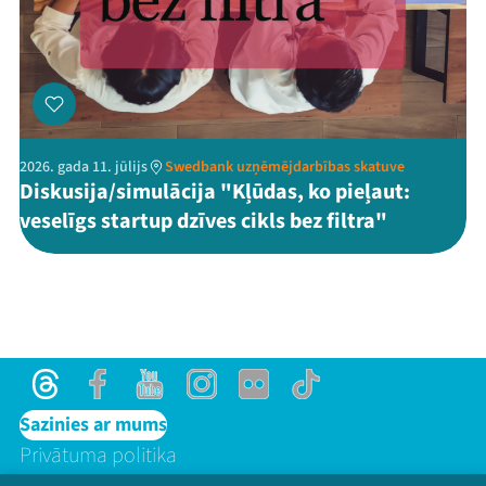
2026. gada 11. jūlijs
Swedbank uzņēmējdarbības skatuve
Diskusija/simulācija "Kļūdas, ko pieļaut:
veselīgs startup dzīves cikls bez filtra"
Threads
Facebook
Youtube
Instagram
Flick
TikTok
Sazinies ar mums
Privātuma politika
Lietošanas noteikumi un sīkdatņu politika