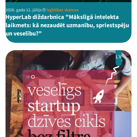
2026. gada 11. jūlijs
Izglītības skatuve
HyperLab diždarbnīca "Mākslīgā intelekta
laikmets: kā nezaudēt uzmanību, spriestspēju
un veselību?"
LV