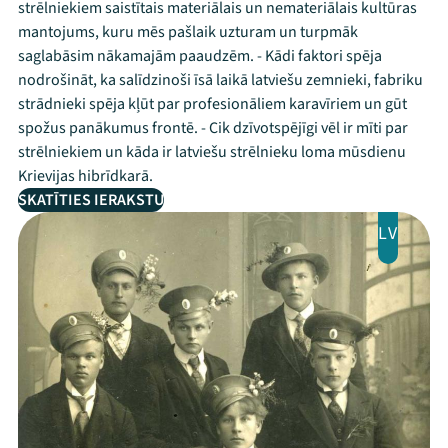
strēlniekiem saistītais materiālais un nemateriālais kultūras
mantojums, kuru mēs pašlaik uzturam un turpmāk
saglabāsim nākamajām paaudzēm. - Kādi faktori spēja
nodrošināt, ka salīdzinoši īsā laikā latviešu zemnieki, fabriku
strādnieki spēja kļūt par profesionāliem karavīriem un gūt
spožus panākumus frontē. - Cik dzīvotspējīgi vēl ir mīti par
strēlniekiem un kāda ir latviešu strēlnieku loma mūsdienu
Krievijas hibrīdkarā.
SKATĪTIES IERAKSTU
LV