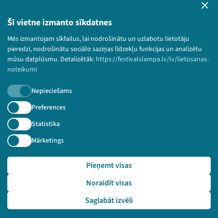
Bērnu aizsardzības politika
Šī vietne izmanto sīkdatnes
© 2026 Sarunu festivāls LAMPA Visas tiesības
paturētas.
Mēs izmantojam sīkfailus, lai nodrošinātu un uzlabotu lietotāju
pieredzi, nodrošinātu sociālo saziņas līdzekļu funkcijas un analizētu
mūsu datplūsmu. Detalizētāk:
https://festivalslampa.lv/lv/lietosanas-
noteikumi
Piesakies jaunumiem!
Nepieciešams
Preferences
Nepalaid garām aktuālāko informāciju!
Statistika
Mārketings
Pieteikties
Pieņemt visas
🔗 https://festivalslampa.lv/lv/video-arhivs/2948?sp
Noraidīt visas
eaker=M%C4%81rti%C5%86%C5%A1%20Mitenbergs&speaker_id
=4379
Saglabāt izvēli