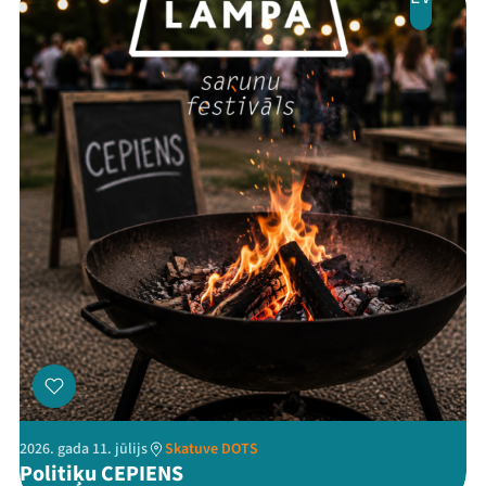
Threads
Facebook
Youtube
X
Instagram
Flick
TikTok
2026. gada 11. jūlijs
Skatuve DOTS
Politiķu CEPIENS