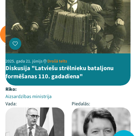
2025. gada 21. jūnijs
Drošā telts
Diskusija "Latviešu strēlnieku bataljonu
formēšanas 110. gadadiena"
Rīko:
Aizsardzības ministrija
Vada:
Piedalās: