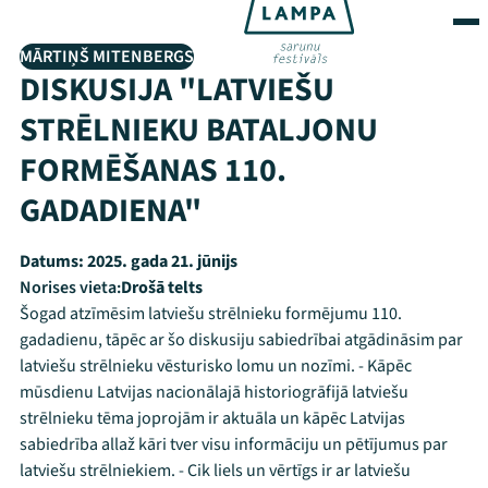
MĀRTIŅŠ MITENBERGS
DISKUSIJA "LATVIEŠU
STRĒLNIEKU BATALJONU
FORMĒŠANAS 110.
GADADIENA"
Datums:
2025. gada 21. jūnijs
Norises vieta:
Drošā telts
Šogad atzīmēsim latviešu strēlnieku formējumu 110.
gadadienu, tāpēc ar šo diskusiju sabiedrībai atgādināsim par
latviešu strēlnieku vēsturisko lomu un nozīmi. - Kāpēc
mūsdienu Latvijas nacionālajā historiogrāfijā latviešu
strēlnieku tēma joprojām ir aktuāla un kāpēc Latvijas
sabiedrība allaž kāri tver visu informāciju un pētījumus par
latviešu strēlniekiem. - Cik liels un vērtīgs ir ar latviešu