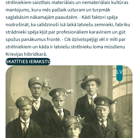
strēlniekiem saistītais materiālais un nemateriālais kultūras
mantojums, kuru mēs pašlaik uzturam un turpmāk
saglabāsim nākamajām paaudzēm. - Kādi faktori spēja
nodrošināt, ka salīdzinoši īsā laikā latviešu zemnieki, fabriku
strādnieki spēja kļūt par profesionāliem karavīriem un gūt
spožus panākumus frontē. - Cik dzīvotspējīgi vēl ir mīti par
strēlniekiem un kāda ir latviešu strēlnieku loma mūsdienu
Krievijas hibrīdkarā.
SKATĪTIES IERAKSTU
LV