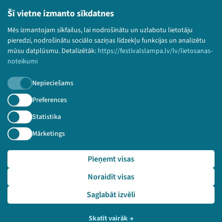
Bērnu aizsardzības politika
Šī vietne izmanto sīkdatnes
© 2026 Sarunu festivāls LAMPA Visas tiesības
Mēs izmantojam sīkfailus, lai nodrošinātu un uzlabotu lietotāju
paturētas.
pieredzi, nodrošinātu sociālo saziņas līdzekļu funkcijas un analizētu
mūsu datplūsmu. Detalizētāk:
https://festivalslampa.lv/lv/lietosanas-
noteikumi
Nepieciešams
Piesakies jaunumiem!
Preferences
Nepalaid garām aktuālāko informāciju!
Statistika
Mārketings
Pieņemt visas
Pieteikties
Noraidīt visas
🔗 https://festivalslampa.lv/lv/video-arhivs/2948?sp
eaker=Kaspars%20Zellis&speaker_id=986
Saglabāt izvēli
Skatīt vairāk
→