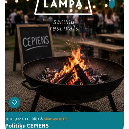
Threads
Facebook
Youtube
X
Instagram
Flick
TikTok
2026. gada 11. jūlijs
Skatuve DOTS
Politiķu CEPIENS