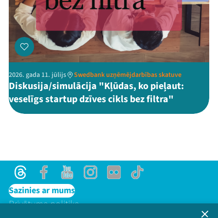
2026. gada 11. jūlijs
Swedbank uzņēmējdarbības skatuve
Diskusija/simulācija "Kļūdas, ko pieļaut:
veselīgs startup dzīves cikls bez filtra"
Threads
Facebook
Youtube
Instagram
Flick
TikTok
Sazinies ar mums
Privātuma politika
Lietošanas noteikumi un sīkdatņu politika