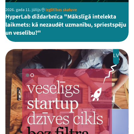
2026. gada 11. jūlijs
Izglītības skatuve
HyperLab diždarbnīca "Mākslīgā intelekta
laikmets: kā nezaudēt uzmanību, spriestspēju
un veselību?"
LV