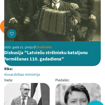
2025. gada 21. jūnijs
Drošā telts
Diskusija "Latviešu strēlnieku bataljonu
formēšanas 110. gadadiena"
Rīko:
Aizsardzības ministrija
Vada:
Piedalās: