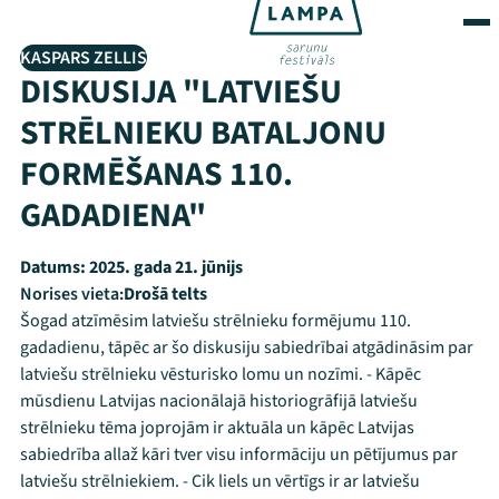
KASPARS ZELLIS
DISKUSIJA "LATVIEŠU
STRĒLNIEKU BATALJONU
FORMĒŠANAS 110.
GADADIENA"
Datums:
2025. gada 21. jūnijs
Norises vieta:
Drošā telts
Šogad atzīmēsim latviešu strēlnieku formējumu 110.
gadadienu, tāpēc ar šo diskusiju sabiedrībai atgādināsim par
latviešu strēlnieku vēsturisko lomu un nozīmi. - Kāpēc
mūsdienu Latvijas nacionālajā historiogrāfijā latviešu
strēlnieku tēma joprojām ir aktuāla un kāpēc Latvijas
sabiedrība allaž kāri tver visu informāciju un pētījumus par
latviešu strēlniekiem. - Cik liels un vērtīgs ir ar latviešu