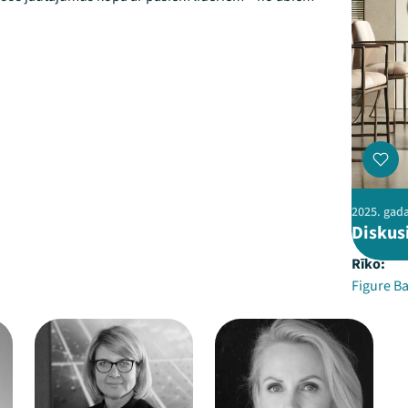
2025. gada
Diskusi
Rīko:
Figure Ba