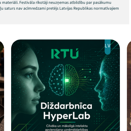
 materiāli. Festivāla rīkotāji neuzņemas atbildību par pasākumu
okļu saturs nav acīmredzami pretējs Latvijas Republikas normatīvajiem
LV