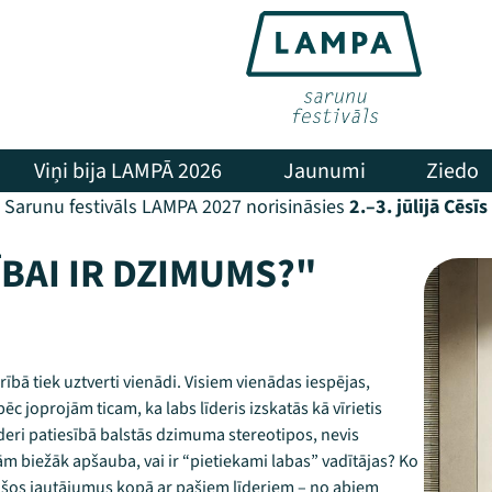
Viņi bija LAMPĀ 2026
Jaunumi
Ziedo
Sarunu festivāls LAMPA 2027 norisināsies
2.–3. jūlijā Cēsīs
ĪBAI IR DZIMUMS?"
īderībā tiek uztverti vienādi. Visiem vienādas iespējas,
 joprojām ticam, ka labs līderis izskatās kā vīrietis
deri patiesībā balstās dzimuma stereotipos, nevis
m biežāk apšauba, vai ir “pietiekami labas” vadītājas? Ko
m šos jautājumus kopā ar pašiem līderiem – no abiem