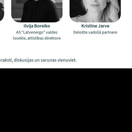
Ilvija Boreiko
Kristīne Jarve
AS "Latvenergo" valdes
Deloitte vadošā partnere
locekle, attīstības direktore
raksti, diskusijas un sarunas vienuviet.