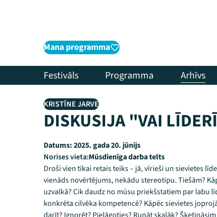
Mana programma
Festivāls
Programma
Arhīvs
KRISTĪNE JARVE
DISKUSIJA "VAI LĪDER
Datums:
2025. gada 20. jūnijs
Norises vieta:
Mūsdienīga darba telts
Droši vien tikai retais teiks – jā, vīrieši un sievietes l
vienāds novērtējums, nekādu stereotipu. Tiešām? Kāpēc
uzvalkā? Cik daudz no mūsu priekšstatiem par labu lī
konkrēta cilvēka kompetencē? Kāpēc sievietes joprojā
darīt? Ignorēt? Pielāgoties? Runāt skaļāk? Šķetināsi