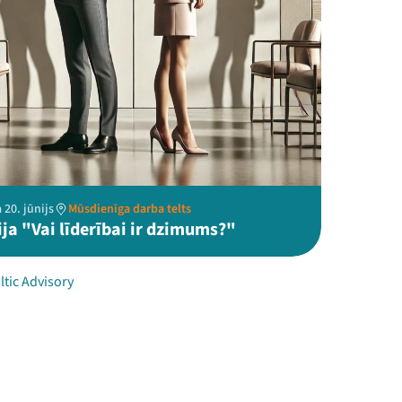
 20. jūnijs
Mūsdienīga darba telts
ja "Vai līderībai ir dzimums?"
ltic Advisory