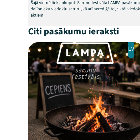
Šajā vietnē tiek apkopoti Sarunu festivāla LAMPA pasākumu
dalībnieku viedokļu saturu, kā arī nerediģē to, ciktāl vied
aktiem.
Citi pasākumu ieraksti
LV