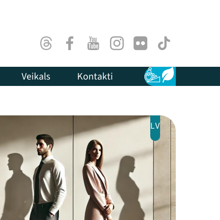
Threads
Facebook
Youtube
Instagram
Flick
TikTok
Veikals
Kontakti
Pieejamība
Ilgtspēja
LV