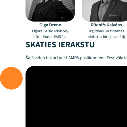
Olga Dzene
Rūdolfs Kalvāns
Figure Baltic Advisory
Izglītības un zinātnes
Līderības attīstītāja
ministres biroja vadītājs
SKATIES IERAKSTU
Šajā video tek arī par LAMPA pasākumiem. Festivāla ie