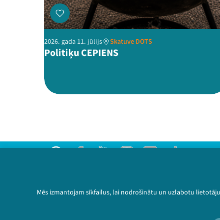
2026. gada 11. jūlijs
Skatuve DOTS
Politiķu CEPIENS
Threads
Facebook
Youtube
Instagram
Flick
TikTok
Sazinies ar mums
Privātuma politika
Mēs izmantojam sīkfailus, lai nodrošinātu un uzlabotu lietotāj
Lietošanas noteikumi un sīkdatņu politika
Bērnu aizsardzības politika