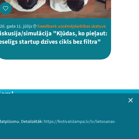
26. gada 11. jūlijs
Swedbank uzņēmējdarbības skatuve
iskusija/simulācija "Kļūdas, ko pieļaut:
eselīgs startup dzīves cikls bez filtra"
iem!
formāciju!
 datplūsmu. Detalizētāk:
https://festivalslampa.lv/lv/lietosanas-
Pieteikties