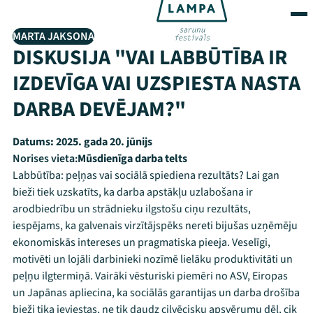
MARTA JAKSONA
DISKUSIJA "VAI LABBŪTĪBA IR
IZDEVĪGA VAI UZSPIESTA NASTA
DARBA DEVĒJAM?"
Datums:
2025. gada 20. jūnijs
Norises vieta:
Mūsdienīga darba telts
Labbūtība: peļņas vai sociālā spiediena rezultāts? Lai gan
bieži tiek uzskatīts, ka darba apstākļu uzlabošana ir
arodbiedrību un strādnieku ilgstošu ciņu rezultāts,
iespējams, ka galvenais virzītājspēks nereti bijušas uzņēmēju
ekonomiskās intereses un pragmatiska pieeja. Veselīgi,
motivēti un lojāli darbinieki nozīmē lielāku produktivitāti un
peļņu ilgtermiņā. Vairāki vēsturiski piemēri no ASV, Eiropas
un Japānas apliecina, ka sociālās garantijas un darba drošība
bieži tika ieviestas, ne tik daudz cilvēcisku apsvērumu dēļ, cik