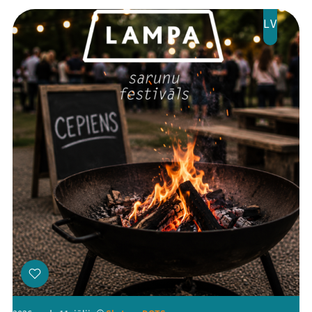
Jaunumi
LV
Ziedo
Veikals
Kontakti
Threads
Facebook
Youtube
X
Instagram
Flick
TikTok