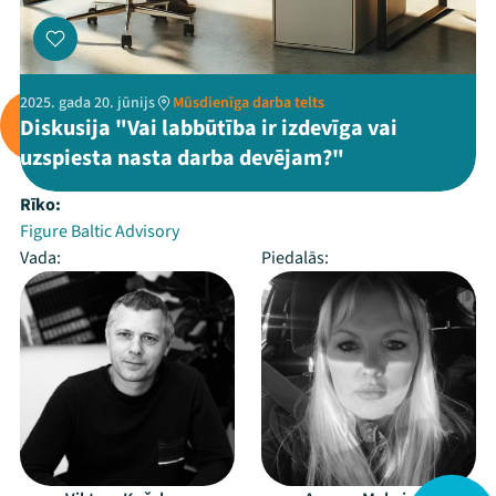
2025. gada 20. jūnijs
Mūsdienīga darba telts
Diskusija "Vai labbūtība ir izdevīga vai
uzspiesta nasta darba devējam?"
Rīko:
Figure Baltic Advisory
Vada:
Piedalās: