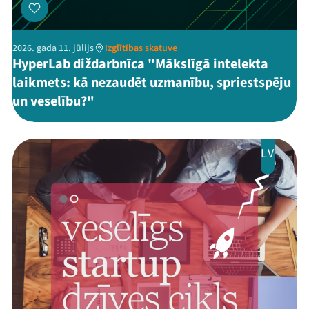
2026. gada 11. jūlijs
Izglītības skatuve
HyperLab diždarbnīca "Mākslīgā intelekta
laikmets: kā nezaudēt uzmanību, spriestspēju
un veselību?"
LV