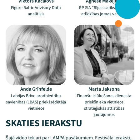
Viktors Kačalovs
Agnese Makejeva
Figure Baltic Advisory Datu
RP SIA "Rīgas satiksme" HR
analītiķis
atlīdzības jomas vadītāja
Anda Grīnfelde
Marta Jaksona
Latvijas Brīvo arodbiedrību
Finanšu izlūkošanas dienesta
savienības (LBAS) priekšsēdētāja
priekšnieka vietniece
vietniece
stratēģiskās attīstības
jautājumos
SKATIES IERAKSTU
Šajā video tek arī par LAMPA pasākumiem. Festivāla ieraksti,