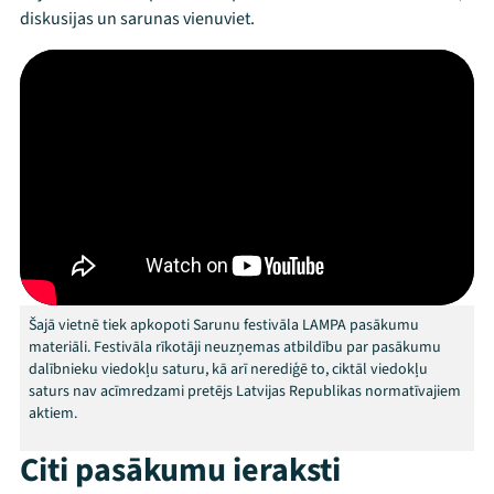
diskusijas un sarunas vienuviet.
Mana programma
Festivāls
Šajā vietnē tiek apkopoti Sarunu festivāla LAMPA pasākumu
materiāli. Festivāla rīkotāji neuzņemas atbildību par pasākumu
Programma
dalībnieku viedokļu saturu, kā arī nerediģē to, ciktāl viedokļu
saturs nav acīmredzami pretējs Latvijas Republikas normatīvajiem
Arhīvs
aktiem.
Viņi bija LAMPĀ 2026
Citi pasākumu ieraksti