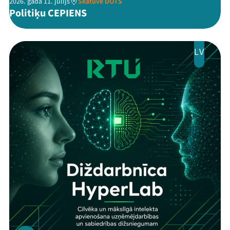
2026. gada 11. jūlijs
Skatuve DOTS
Politiķu CEPIENS
LV