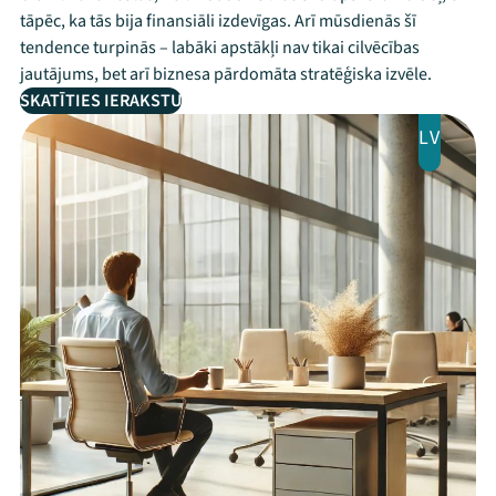
tāpēc, ka tās bija finansiāli izdevīgas. Arī mūsdienās šī
tendence turpinās – labāki apstākļi nav tikai cilvēcības
jautājums, bet arī biznesa pārdomāta stratēģiska izvēle.
SKATĪTIES IERAKSTU
LV