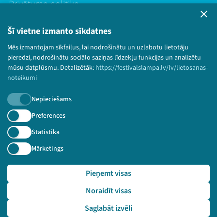
Privātuma politika
Lietošanas noteikumi un sīkdatņu politika
Bērnu aizsardzības politika
Šī vietne izmanto sīkdatnes
© 2026 Sarunu festivāls LAMPA Visas tiesības
Mēs izmantojam sīkfailus, lai nodrošinātu un uzlabotu lietotāju
paturētas.
pieredzi, nodrošinātu sociālo saziņas līdzekļu funkcijas un analizētu
mūsu datplūsmu. Detalizētāk:
https://festivalslampa.lv/lv/lietosanas-
noteikumi
Nepieciešams
Piesakies jaunumiem!
Preferences
Nepalaid garām aktuālāko informāciju!
Statistika
Mārketings
Pieņemt visas
Pieteikties
Noraidīt visas
🔗 https://festivalslampa.lv/lv/video-arhivs/2931?sp
eaker=Marta%20Jaksona&speaker_id=7026
Saglabāt izvēli