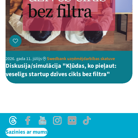
2026. gada 11. jūlijs
Swedbank uzņēmējdarbības skatuve
Diskusija/simulācija "Kļūdas, ko pieļaut:
veselīgs startup dzīves cikls bez filtra"
Threads
Facebook
Youtube
Instagram
Flick
TikTok
Sazinies ar mums