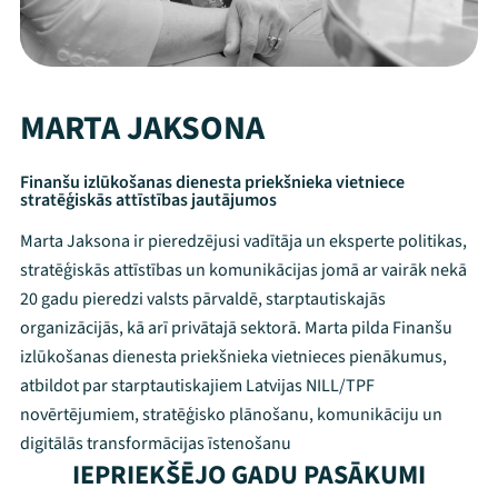
MARTA JAKSONA
Finanšu izlūkošanas dienesta priekšnieka vietniece
stratēģiskās attīstības jautājumos
Marta Jaksona ir pieredzējusi vadītāja un eksperte politikas,
stratēģiskās attīstības un komunikācijas jomā ar vairāk nekā
20 gadu pieredzi valsts pārvaldē, starptautiskajās
organizācijās, kā arī privātajā sektorā. Marta pilda Finanšu
izlūkošanas dienesta priekšnieka vietnieces pienākumus,
atbildot par starptautiskajiem Latvijas NILL/TPF
novērtējumiem, stratēģisko plānošanu, komunikāciju un
Mana programma
digitālās transformācijas īstenošanu
IEPRIEKŠĒJO GADU PASĀKUMI
Festivāls