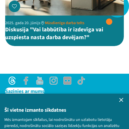
2025. gada 20. jūnijs
Mūsdienīga darba telts
Threads
Facebook
Youtube
X
Instagram
Flick
TikTok
Diskusija "Vai labbūtība ir izdevīga vai
uzspiesta nasta darba devējam?"
Threads
Facebook
Youtube
Instagram
Flick
TikTok
Sazinies ar mums
Privātuma politika
Lietošanas noteikumi un sīkdatņu politika
Šī vietne izmanto sīkdatnes
Bērnu aizsardzības politika
Mēs izmantojam sīkfailus, lai nodrošinātu un uzlabotu lietotāju
© 2026 Sarunu festivāls LAMPA Visas tiesības
pieredzi, nodrošinātu sociālo saziņas līdzekļu funkcijas un analizētu