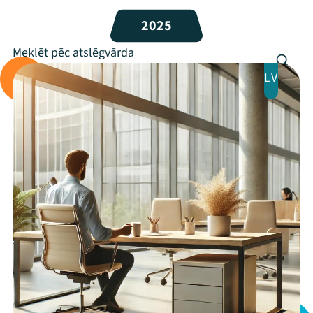
Programma
2025
Arhīvs
LV
Viņi bija LAMPĀ 2026
Jaunumi
Ziedo
Veikals
Kontakti