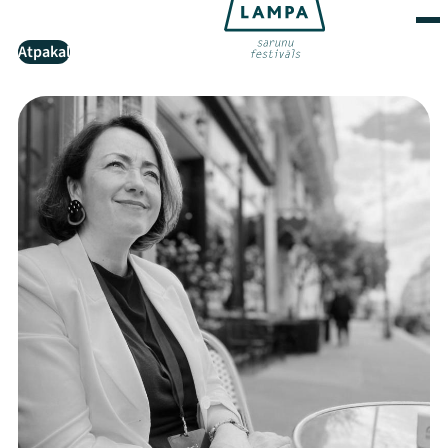
Atpakaļ