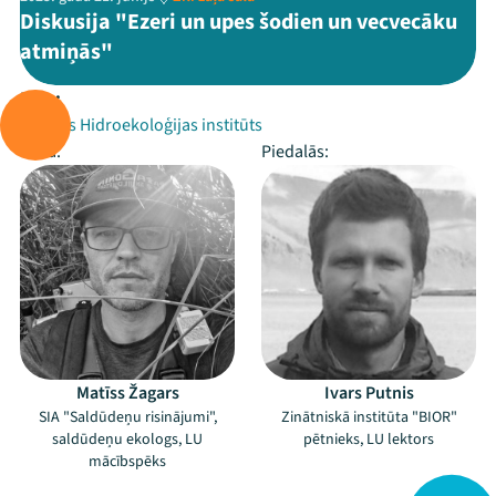
Diskusija "Ezeri un upes šodien un vecvecāku
atmiņās"
Rīko:
Latvijas Hidroekoloģijas institūts
Vada:
Piedalās:
Matīss Žagars
Ivars Putnis
SIA "Saldūdeņu risinājumi",
Zinātniskā institūta "BIOR"
saldūdeņu ekologs, LU
pētnieks, LU lektors
mācībspēks