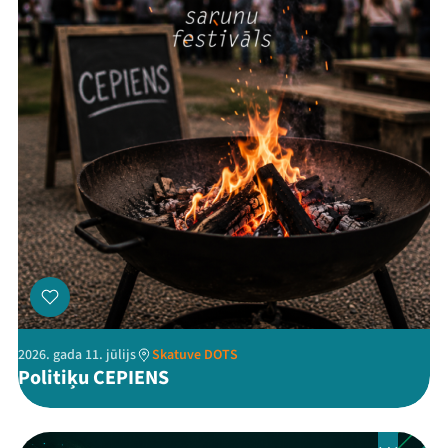
Ziedo
Veikals
Kontakti
Threads
Facebook
Youtube
X
Instagram
Flick
TikTok
2026. gada 11. jūlijs
Skatuve DOTS
Politiķu CEPIENS