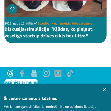
2026. gada 11. jūlijs
Swedbank uzņēmējdarbības skatuve
Diskusija/simulācija "Kļūdas, ko pieļaut:
veselīgs startup dzīves cikls bez filtra"
Threads
Facebook
Youtube
Instagram
Flick
TikTok
Sazinies ar mums
Privātuma politika
Lietošanas noteikumi un sīkdatņu politika
Šī vietne izmanto sīkdatnes
Bērnu aizsardzības politika
Mēs izmantojam sīkfailus, lai nodrošinātu un uzlabotu lietotāju
© 2026 Sarunu festivāls LAMPA Visas tiesības