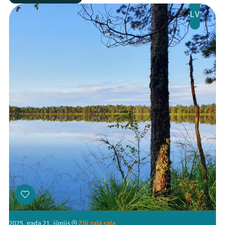
LV
2025. gada 21. jūnijs
Zili zaļā sala