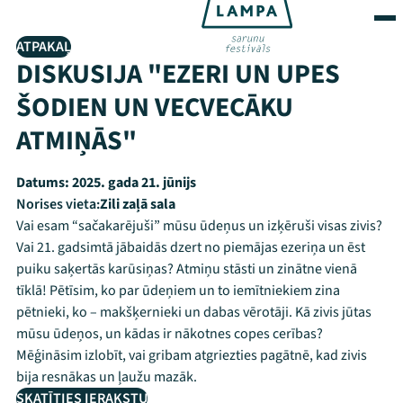
ATPAKAĻ
DISKUSIJA "EZERI UN UPES
ŠODIEN UN VECVECĀKU
ATMIŅĀS"
Datums:
2025. gada 21. jūnijs
Norises vieta:
Zili zaļā sala
Vai esam “sačakarējuši” mūsu ūdeņus un izķēruši visas zivis?
Vai 21. gadsimtā jābaidās dzert no piemājas ezeriņa un ēst
puiku saķertās karūsiņas? Atmiņu stāsti un zinātne vienā
tīklā! Pētīsim, ko par ūdeņiem un to iemītniekiem zina
pētnieki, ko – makšķernieki un dabas vērotāji. Kā zivis jūtas
mūsu ūdeņos, un kādas ir nākotnes copes cerības?
Mēģināsim izlobīt, vai gribam atgriezties pagātnē, kad zivis
bija resnākas un ļaužu mazāk.
SKATĪTIES IERAKSTU