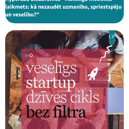
laikmets: kā nezaudēt uzmanību, spriestspēju
un veselību?"
LV