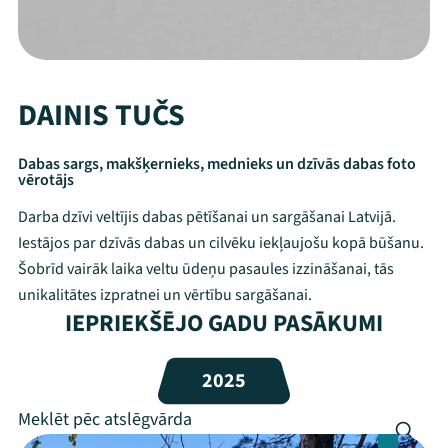
DAINIS TUČS
Dabas sargs, makšķernieks, mednieks un dzīvās dabas foto
vērotājs
Darba dzīvi veltījis dabas pētīšanai un sargāšanai Latvijā.
Iestājos par dzīvās dabas un cilvēku iekļaujošu kopā būšanu.
Šobrīd vairāk laika veltu ūdeņu pasaules izzināšanai, tās
unikalitātes izpratnei un vērtību sargāšanai.
IEPRIEKŠĒJO GADU PASĀKUMI
Mana programma
2025
Festivāls
Programma