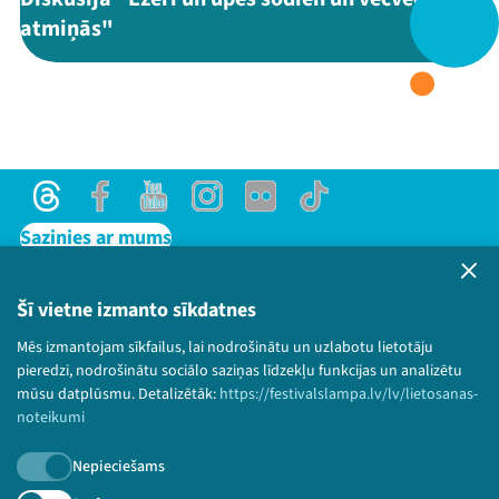
atmiņās"
Threads
Facebook
Youtube
X
Instagram
Flick
TikTok
Threads
Facebook
Youtube
Instagram
Flick
TikTok
Sazinies ar mums
Privātuma politika
Lietošanas noteikumi un sīkdatņu politika
Šī vietne izmanto sīkdatnes
Bērnu aizsardzības politika
Mēs izmantojam sīkfailus, lai nodrošinātu un uzlabotu lietotāju
© 2026 Sarunu festivāls LAMPA Visas tiesības
pieredzi, nodrošinātu sociālo saziņas līdzekļu funkcijas un analizētu
paturētas.
mūsu datplūsmu. Detalizētāk:
https://festivalslampa.lv/lv/lietosanas-
noteikumi
Nepieciešams
Piesakies jaunumiem!