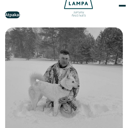
Atpakaļ