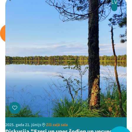
LV
Arhīvs
Viņi bija LAMPĀ 2026
Jaunumi
Ziedo
Veikals
Kontakti
2025. gada 21. jūnijs
Zili zaļā sala
Diskusija "Ezeri un upes šodien un vecvecāku