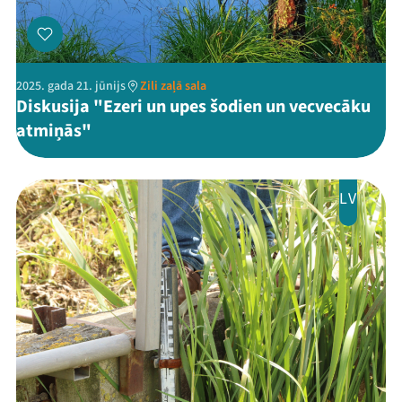
2025. gada 21. jūnijs
Zili zaļā sala
Diskusija "Ezeri un upes šodien un vecvecāku
atmiņās"
Threads
Facebook
Youtube
X
Instagram
Flick
TikTok
LV