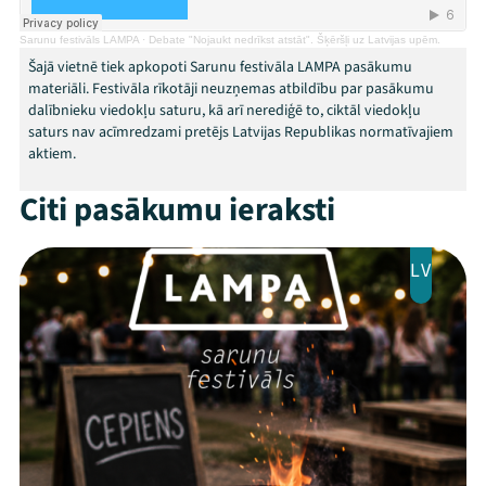
Arhīvs
Sarunu festivāls LAMPA
·
Debate "Nojaukt nedrīkst atstāt". Šķēršļi uz Latvijas upēm.
Šajā vietnē tiek apkopoti Sarunu festivāla LAMPA pasākumu
Viņi bija LAMPĀ 2026
materiāli. Festivāla rīkotāji neuzņemas atbildību par pasākumu
dalībnieku viedokļu saturu, kā arī nerediģē to, ciktāl viedokļu
Jaunumi
saturs nav acīmredzami pretējs Latvijas Republikas normatīvajiem
aktiem.
Ziedo
Citi pasākumu ieraksti
Veikals
LV
Kontakti