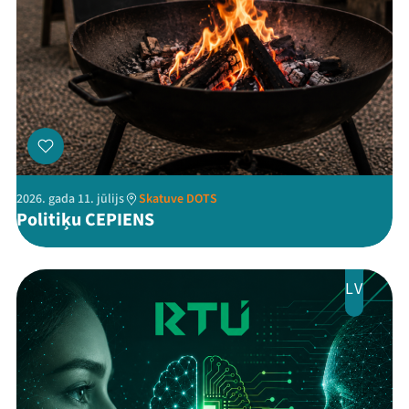
Threads
Facebook
Youtube
X
Instagram
Flick
TikTok
2026. gada 11. jūlijs
Skatuve DOTS
Politiķu CEPIENS
LV