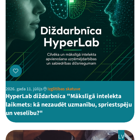
2026. gada 11. jūlijs
Izglītības skatuve
HyperLab diždarbnīca "Mākslīgā intelekta
laikmets: kā nezaudēt uzmanību, spriestspēju
un veselību?"
LV