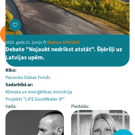
2025. gada 21. jūnijs
Skatuve SPULDZE
Debate "Nojaukt nedrīkst atstāt". Šķēršļi uz
Latvijas upēm.
Rīko:
Pasaules Dabas Fonds
Sadarbībā ar:
Klimata un enerģētikas ministrija
Projekts "LIFE GoodWater IP"
Vada:
Piedalās: