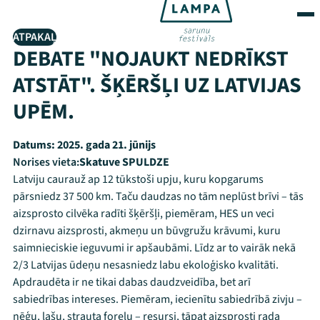
ATPAKAĻ
DEBATE "NOJAUKT NEDRĪKST
ATSTĀT". ŠĶĒRŠĻI UZ LATVIJAS
UPĒM.
Datums:
2025. gada 21. jūnijs
Norises vieta:
Skatuve SPULDZE
Latviju caurauž ap 12 tūkstoši upju, kuru kopgarums
pārsniedz 37 500 km. Taču daudzas no tām neplūst brīvi – tās
aizsprosto cilvēka radīti šķēršļi, piemēram, HES un veci
dzirnavu aizsprosti, akmeņu un būvgružu krāvumi, kuru
saimnieciskie ieguvumi ir apšaubāmi. Līdz ar to vairāk nekā
2/3 Latvijas ūdeņu nesasniedz labu ekoloģisko kvalitāti.
Apdraudēta ir ne tikai dabas daudzveidība, bet arī
sabiedrības intereses. Piemēram, iecienītu sabiedrībā zivju –
nēģu, lašu, strauta foreļu – resursi, tāpat aizsprosti rada