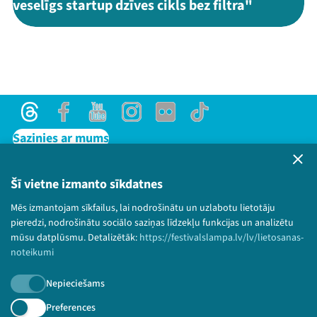
veselīgs startup dzīves cikls bez filtra"
Threads
Facebook
Youtube
Instagram
Flick
TikTok
Sazinies ar mums
Privātuma politika
Lietošanas noteikumi un sīkdatņu politika
Šī vietne izmanto sīkdatnes
Bērnu aizsardzības politika
Mēs izmantojam sīkfailus, lai nodrošinātu un uzlabotu lietotāju
© 2026 Sarunu festivāls LAMPA Visas tiesības
pieredzi, nodrošinātu sociālo saziņas līdzekļu funkcijas un analizētu
paturētas.
mūsu datplūsmu. Detalizētāk:
https://festivalslampa.lv/lv/lietosanas-
noteikumi
Nepieciešams
Piesakies jaunumiem!
Preferences