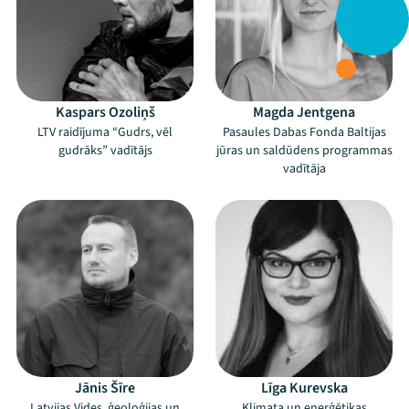
Kaspars Ozoliņš
Magda Jentgena
LTV raidījuma “Gudrs, vēl
Pasaules Dabas Fonda Baltijas
gudrāks” vadītājs
jūras un saldūdens programmas
vadītāja
Jānis Šīre
Līga Kurevska
Latvijas Vides, ģeoloģijas un
Klimata un enerģētikas