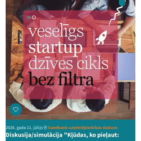
2026. gada 11. jūlijs
Swedbank uzņēmējdarbības skatuve
Diskusija/simulācija "Kļūdas, ko pieļaut: