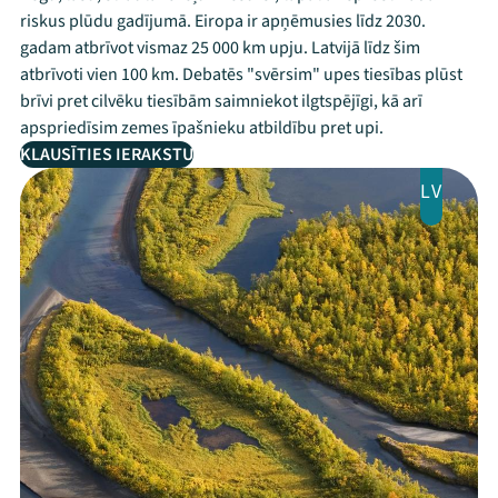
riskus plūdu gadījumā. Eiropa ir apņēmusies līdz 2030.
gadam atbrīvot vismaz 25 000 km upju. Latvijā līdz šim
atbrīvoti vien 100 km. Debatēs "svērsim" upes tiesības plūst
brīvi pret cilvēku tiesībām saimniekot ilgtspējīgi, kā arī
apspriedīsim zemes īpašnieku atbildību pret upi.
KLAUSĪTIES IERAKSTU
LV