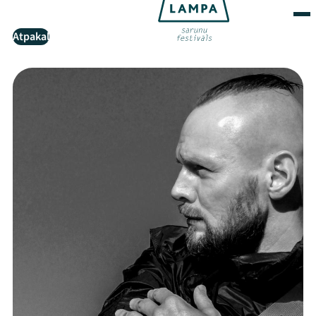
Atpakaļ