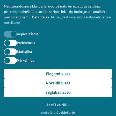
Bērnu aizsardzības politika
Mēs izmantojam sīkfailus, lai nodrošinātu un uzlabotu lietotāju
© 2026 Sarunu festivāls LAMPA Visas tiesības
pieredzi, nodrošinātu sociālo saziņas līdzekļu funkcijas un analizētu
paturētas.
mūsu datplūsmu. Detalizētāk:
https://festivalslampa.lv/lv/lietosanas-
noteikumi
Nepieciešams
Piesakies jaunumiem!
Preferences
Statistika
Nepalaid garām aktuālāko informāciju!
Mārketings
Pieņemt visas
Pieteikties
Noraidīt visas
🔗 https://festivalslampa.lv/lv/dalibnieki/2248
Saglabāt izvēli
Skatīt vairāk
→
CookieForte
Nodrošina