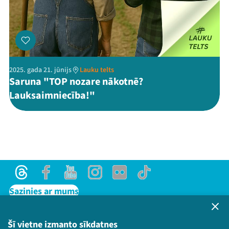
2025. gada 21. jūnijs
Lauku telts
Saruna "TOP nozare nākotnē?
Lauksaimniecība!"
Threads
Facebook
Youtube
Instagram
Flick
TikTok
Sazinies ar mums
Privātuma politika
Lietošanas noteikumi un sīkdatņu politika
Šī vietne izmanto sīkdatnes