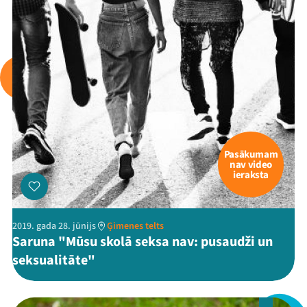
Pasākumam
nav video
ieraksta
2019. gada 28. jūnijs
Ģimenes telts
Saruna "Mūsu skolā seksa nav: pusaudži un
seksualitāte"