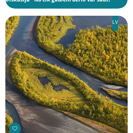
Ziedo
Veikals
LV
Kontakti
Threads
Facebook
Youtube
X
Instagram
Flick
TikTok