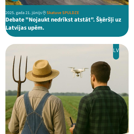
2025. gada 21. jūnijs
Skatuve SPULDZE
Debate "Nojaukt nedrīkst atstāt". Šķēršļi uz
Latvijas upēm.
LV