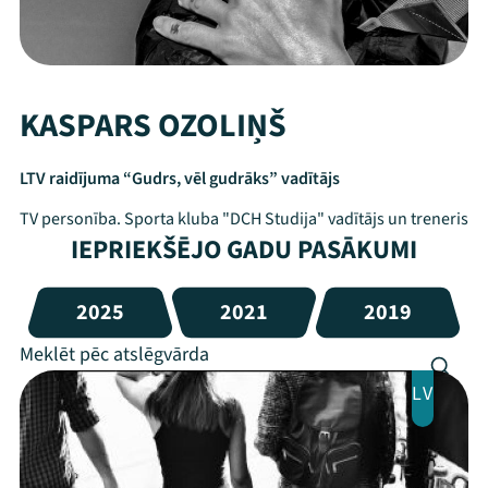
KASPARS OZOLIŅŠ
LTV raidījuma “Gudrs, vēl gudrāks” vadītājs
TV personība. Sporta kluba "DCH Studija" vadītājs un treneris
IEPRIEKŠĒJO GADU PASĀKUMI
2025
2021
2019
LV