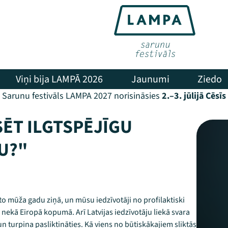
Viņi bija LAMPĀ 2026
Jaunumi
Ziedo
Sarunu festivāls LAMPA 2027 norisināsies
2.–3. jūlijā Cēsīs
SĒT ILGTSPĒJĪGU
U?"
oto mūža gadu ziņā, un mūsu iedzīvotāji no profilaktiski
nekā Eiropā kopumā. Arī Latvijas iedzīvotāju liekā svara
n turpina pasliktināties. Kā viens no būtiskākajiem sliktās