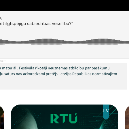
ību?"
 materiāli. Festivāla rīkotāji neuzņemas atbildību par pasākumu
okļu saturs nav acīmredzami pretējs Latvijas Republikas normatīvajiem
LV