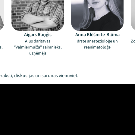
Aigars Ruņģis
Anna Klēšmite-Blūma
Alus darītavas
ārste anestezioloģe un
Zo
s,
‘’Valmiermuiža’’ saimnieks,
reanimatoloģe
uzņēmējs
raksti, diskusijas un sarunas vienuviet.