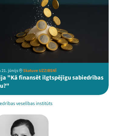
 21. jūnijs
Skatuve UZZIBSNĪ
ja "Kā finansēt ilgtspējīgu sabiedrības
bu?"
drības veselības institūts