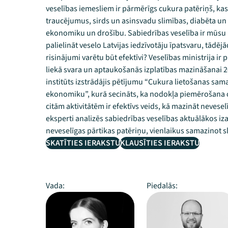
veselības iemesliem ir pārmērīgs cukura patēriņš, kas
traucējumus, sirds un asinsvadu slimības, diabēta un 
ekonomiku un drošību. Sabiedrības veselība ir mūsu k
palielināt veselo Latvijas iedzīvotāju īpatsvaru, tādē
risinājumi varētu būt efektīvi? Veselības ministrija ir 
liekā svara un aptaukošanās izplatības mazināšanai 2
institūts izstrādājis pētījumu “Cukura lietošanas s
ekonomiku”, kurā secināts, ka nodokļa piemērošana 
citām aktivitātēm ir efektīvs veids, kā mazināt nevese
eksperti analizēs sabiedrības veselības aktuālākos iz
neveselīgas pārtikas patēriņu, vienlaikus samazinot s
SKATĪTIES IERAKSTU
KLAUSĪTIES IERAKSTU
Vada:
Piedalās: