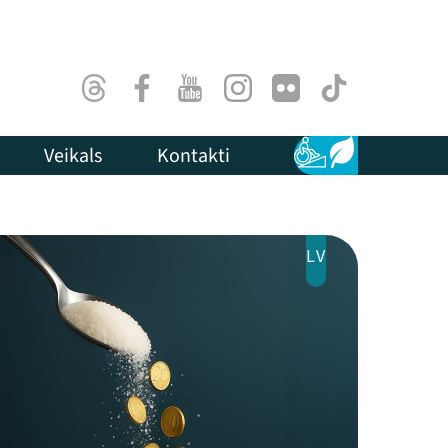
Threads
Facebook
Youtube
Instagram
Flick
TikTok
Veikals
Kontakti
Pieejamība
Ilgtspēja
LV