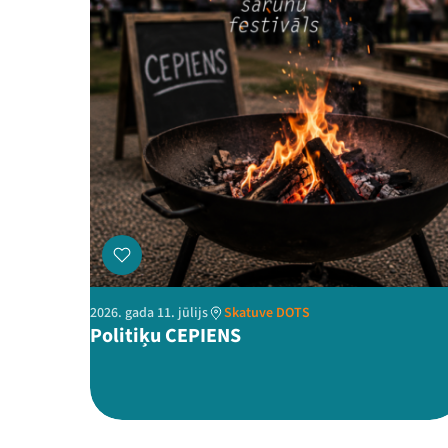
2026. gada 11. jūlijs
Skatuve DOTS
Politiķu CEPIENS