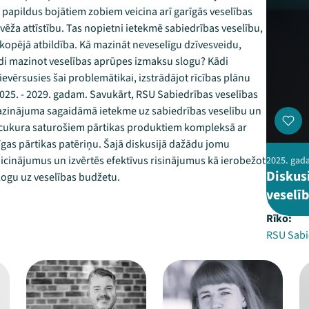
 papildus bojātiem zobiem veicina arī garīgās veselības
vēža attīstību. Tas nopietni ietekmē sabiedrības veselību,
opējā atbildība. Kā mazināt neveselīgu dzīvesveidu,
jādi mazinot veselības aprūpes izmaksu slogu? Kādi
pievērsusies šai problemātikai, izstrādājot rīcības plānu
025. - 2029. gadam. Savukārt, RSU Sabiedrības veselības
amazinājuma sagaidāmā ietekme uz sabiedrības veselību un
cukura saturošiem pārtikas produktiem kompleksā ar
līgas pārtikas patēriņu. Šajā diskusijā dažādu jomu
aicinājumus un izvērtēs efektīvus risinājumus kā ierobežot
2025. gada
Diskusi
logu uz veselības budžetu.
veselī
Rīko:
RSU Sabie