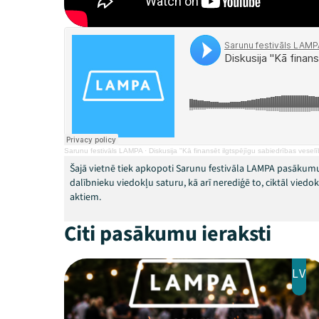
Sarunu festivāls LAMPA
·
Diskusija "Kā finansēt ilgtspējīgu sabiedrības vesel
Šajā vietnē tiek apkopoti Sarunu festivāla LAMPA pasākumu
dalībnieku viedokļu saturu, kā arī nerediģē to, ciktāl vied
aktiem.
Citi pasākumu ieraksti
LV