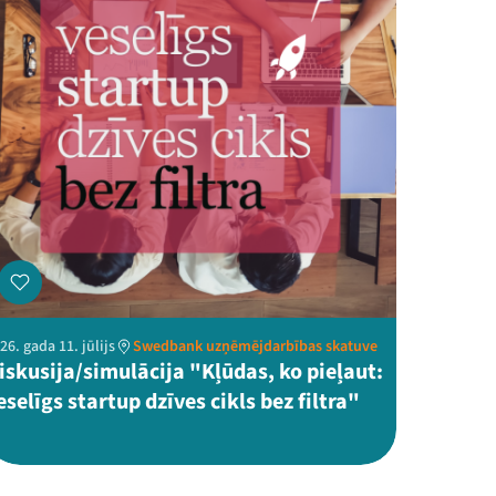
26. gada 11. jūlijs
Swedbank uzņēmējdarbības skatuve
iskusija/simulācija "Kļūdas, ko pieļaut:
eselīgs startup dzīves cikls bez filtra"