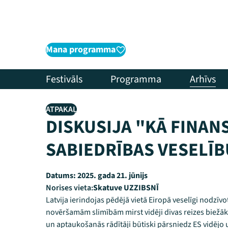
Mana programma
Festivāls
Programma
Arhīvs
ATPAKAĻ
DISKUSIJA "KĀ FINAN
SABIEDRĪBAS VESELĪB
Datums:
2025. gada 21. jūnijs
Norises vieta:
Skatuve UZZIBSNĪ
Latvija ierindojas pēdējā vietā Eiropā veselīgi nodzīv
novēršamām slimībām mirst vidēji divas reizes biežāk 
un aptaukošanās rādītāji būtiski pārsniedz ES vidējo u