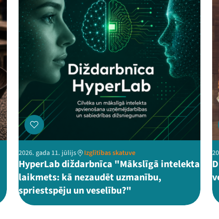
2026. gada 11. jūlijs
Izglītības skatuve
20
HyperLab diždarbnīca "Mākslīgā intelekta
D
laikmets: kā nezaudēt uzmanību,
v
spriestspēju un veselību?"