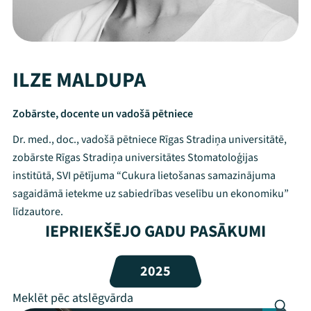
ILZE MALDUPA
Zobārste, docente un vadošā pētniece
Dr. med., doc., vadošā pētniece Rīgas Stradiņa universitātē,
zobārste Rīgas Stradiņa universitātes Stomatoloģijas
institūtā, SVI pētījuma “Cukura lietošanas samazinājuma
sagaidāmā ietekme uz sabiedrības veselību un ekonomiku”
līdzautore.
IEPRIEKŠĒJO GADU PASĀKUMI
Mana programma
2025
Festivāls
Programma