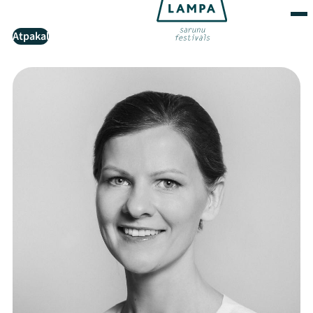
Atpakaļ