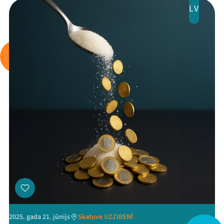
LV
Arhīvs
Viņi bija LAMPĀ 2026
Jaunumi
Ziedo
Veikals
Kontakti
2025. gada 21. jūnijs
Skatuve UZZIBSNĪ