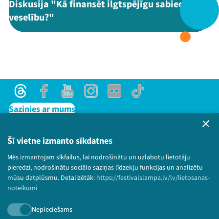
Diskusija "Kā finansēt ilgtspējīgu sabiedrības
veselību?"
Threads
Facebook
Youtube
X
Instagram
Flick
TikTok
Threads
Facebook
Youtube
Instagram
Flick
TikTok
Sazinies ar mums
Privātuma politika
Lietošanas noteikumi un sīkdatņu politika
Šī vietne izmanto sīkdatnes
Bērnu aizsardzības politika
Mēs izmantojam sīkfailus, lai nodrošinātu un uzlabotu lietotāju
© 2026 Sarunu festivāls LAMPA Visas tiesības
pieredzi, nodrošinātu sociālo saziņas līdzekļu funkcijas un analizētu
paturētas.
mūsu datplūsmu. Detalizētāk:
https://festivalslampa.lv/lv/lietosanas-
noteikumi
Nepieciešams