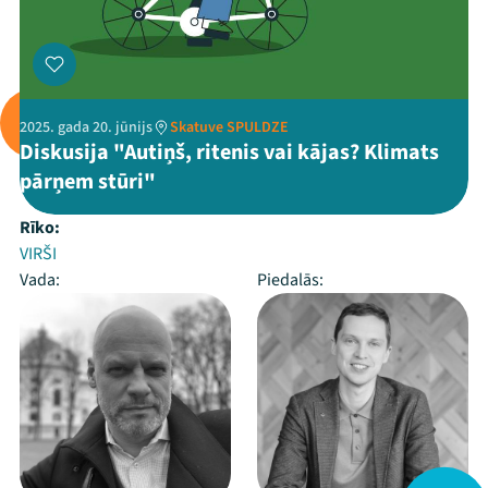
2025. gada 20. jūnijs
Skatuve SPULDZE
Diskusija "Autiņš, ritenis vai kājas? Klimats
pārņem stūri"
Rīko:
VIRŠI
Vada:
Piedalās: