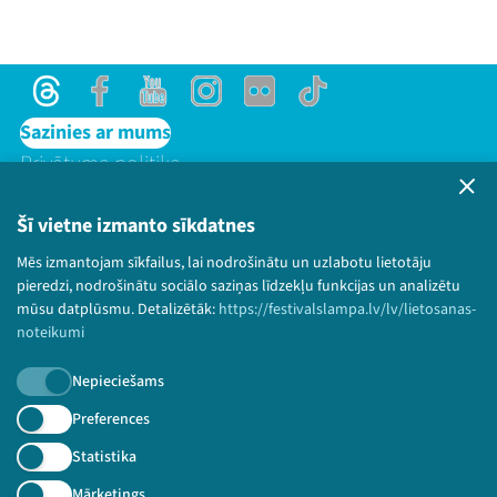
Threads
Facebook
Youtube
Instagram
Flick
TikTok
Sazinies ar mums
Privātuma politika
Lietošanas noteikumi un sīkdatņu politika
Bērnu aizsardzības politika
Šī vietne izmanto sīkdatnes
© 2026 Sarunu festivāls LAMPA Visas tiesības
Mēs izmantojam sīkfailus, lai nodrošinātu un uzlabotu lietotāju
paturētas.
pieredzi, nodrošinātu sociālo saziņas līdzekļu funkcijas un analizētu
mūsu datplūsmu. Detalizētāk:
https://festivalslampa.lv/lv/lietosanas-
noteikumi
Nepieciešams
Piesakies jaunumiem!
Preferences
Nepalaid garām aktuālāko informāciju!
Statistika
Mārketings