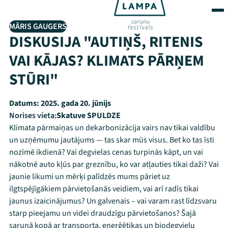
MĀRIS GAUGERS
DISKUSIJA "AUTIŅŠ, RITENIS
VAI KĀJAS? KLIMATS PĀRŅEM
STŪRI"
Datums:
2025. gada 20. jūnijs
Norises vieta:
Skatuve SPULDZE
Klimata pārmaiņas un dekarbonizācija vairs nav tikai valdību
un uzņēmumu jautājums — tas skar mūs visus. Bet ko tas īsti
nozīmē ikdienā? Vai degvielas cenas turpinās kāpt, un vai
nākotnē auto kļūs par greznību, ko var atļauties tikai daži? Vai
jaunie likumi un mērķi palīdzēs mums pāriet uz
ilgtspējīgākiem pārvietošanās veidiem, vai arī radīs tikai
jaunus izaicinājumus? Un galvenais – vai varam rast līdzsvaru
starp pieejamu un videi draudzīgu pārvietošanos? Šajā
sarunā kopā ar transporta, enerģētikas un biodegvielu