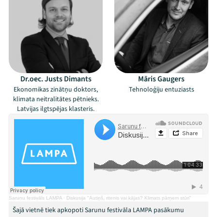
Dr.oec. Justs Dimants
Māris Gaugers
Ekonomikas zinātņu doktors,
Tehnoloģiju entuziasts
klimata neitralitātes pētnieks.
Latvijas ilgtspējas klasteris.
Mana programma
Festivāls
Programma
Sarunu festivāls LAMPA
·
Diskusija "Autiņš, ritenis vai kājas? Klimats pārņem stūri"
Šajā vietnē tiek apkopoti Sarunu festivāla LAMPA pasākumu
Arhīvs