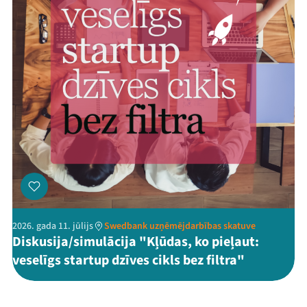
2026. gada 11. jūlijs
Swedbank uzņēmējdarbības skatuve
Diskusija/simulācija "Kļūdas, ko pieļaut:
veselīgs startup dzīves cikls bez filtra"