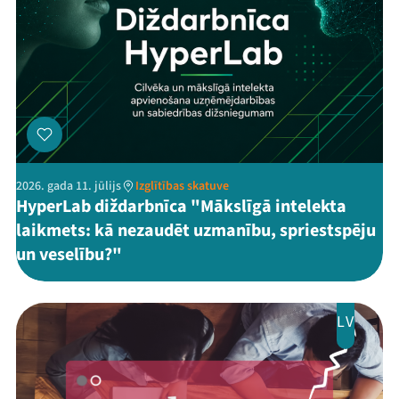
2026. gada 11. jūlijs
Izglītības skatuve
HyperLab diždarbnīca "Mākslīgā intelekta
laikmets: kā nezaudēt uzmanību, spriestspēju
un veselību?"
LV