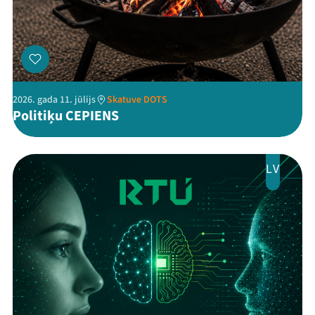
Threads
Facebook
Youtube
X
Instagram
Flick
TikTok
2026. gada 11. jūlijs
Skatuve DOTS
Politiķu CEPIENS
LV