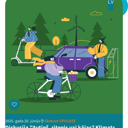
LV
Kontakti
Threads
Facebook
Youtube
X
Instagram
Flick
TikTok
2025. gada 20. jūnijs
Skatuve SPULDZE
Diskusija "Autiņš, ritenis vai kājas? Klimats