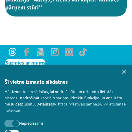
pārņem stūri"
Threads
Facebook
Youtube
Instagram
Flick
TikTok
Sazinies ar mums
Privātuma politika
Lietošanas noteikumi un sīkdatņu politika
Šī vietne izmanto sīkdatnes
Bērnu aizsardzības politika
Mēs izmantojam sīkfailus, lai nodrošinātu un uzlabotu lietotāju
© 2026 Sarunu festivāls LAMPA Visas tiesības
pieredzi, nodrošinātu sociālo saziņas līdzekļu funkcijas un analizētu
paturētas.
mūsu datplūsmu. Detalizētāk:
https://festivalslampa.lv/lv/lietosanas-
noteikumi
Nepieciešams
Piesakies jaunumiem!