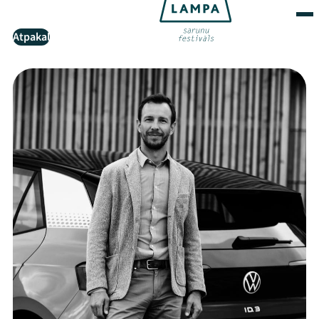
Atpakaļ