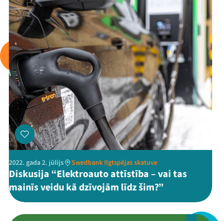
Mana programma
Festivāls
Programma
Arhīvs
Viņi bija LAMPĀ 2026
2022. gada 2. jūlijs
Swedbank Ilgtspējas skatuve
Jaunumi
Diskusija “Elektroauto attīstība – vai tas
mainīs veidu kā dzīvojām līdz šim?”
Ziedo
Veikals