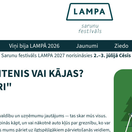
Viņi bija LAMPĀ 2026
Jaunumi
Ziedo
Sarunu festivāls LAMPA 2027 norisināsies
2.–3. jūlijā Cēsīs
ITENIS VAI KĀJAS?
RI"
i valdību un uzņēmumu jautājums — tas skar mūs visus.
rpinās kāpt, un vai nākotnē auto kļūs par greznību, ko var
zēs mums pāriet uz ilgtspējīgākiem pārvietošanās veidiem,