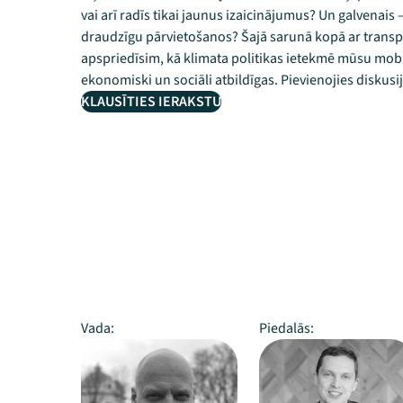
vai arī radīs tikai jaunus izaicinājumus? Un galvenais 
draudzīgu pārvietošanos? Šajā sarunā kopā ar transp
apspriedīsim, kā klimata politikas ietekmē mūsu mobil
ekonomiski un sociāli atbildīgas. Pievienojies diskusij
KLAUSĪTIES IERAKSTU
Vada:
Piedalās: