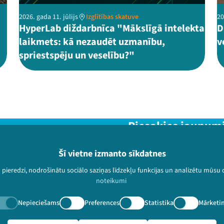
2026. gada 11. jūlijs
Izglītības skatuve
20
HyperLab diždarbnīca "Mākslīgā intelekta
D
laikmets: kā nezaudēt uzmanību,
v
spriestspēju un veselību?"
Piesakies jaunum
Nepalaid garām aktuālāko in
Šī vietne izmanto sīkdatnes
u pieredzi, nodrošinātu sociālo saziņas līdzekļu funkcijas un analizētu mūsu
noteikumi
Nepieciešams
Preferences
Statistika
Mārketi
paturētas.