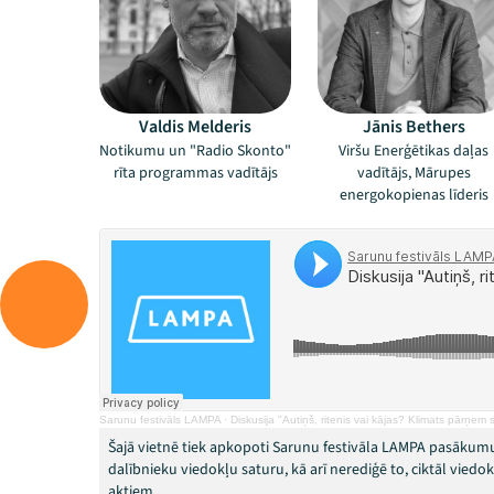
Valdis Melderis
Jānis Bethers
Notikumu un "Radio Skonto"
Viršu Enerģētikas daļas
rīta programmas vadītājs
vadītājs, Mārupes
energokopienas līderis
Sarunu festivāls LAMPA
·
Diskusija "Autiņš, ritenis vai kājas? Klimats pārņem s
Šajā vietnē tiek apkopoti Sarunu festivāla LAMPA pasākumu
dalībnieku viedokļu saturu, kā arī nerediģē to, ciktāl vied
aktiem.