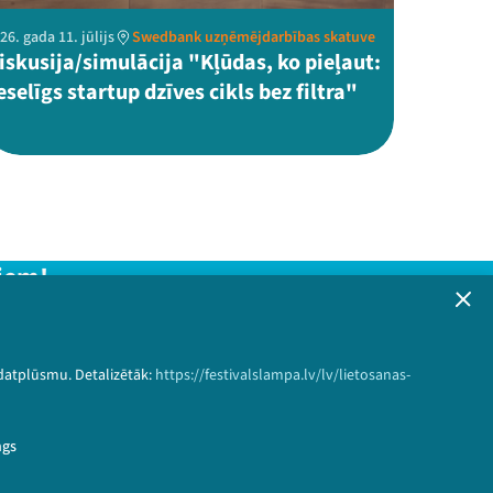
26. gada 11. jūlijs
Swedbank uzņēmējdarbības skatuve
iskusija/simulācija "Kļūdas, ko pieļaut:
eselīgs startup dzīves cikls bez filtra"
iem!
formāciju!
 datplūsmu. Detalizētāk:
https://festivalslampa.lv/lv/lietosanas-
Pieteikties
ngs