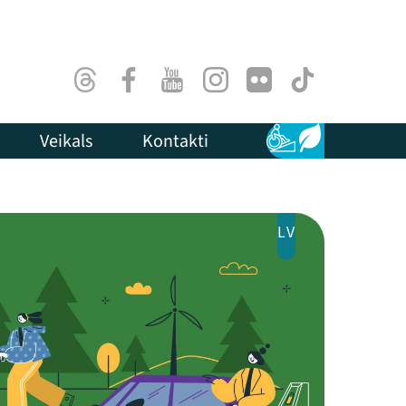
Threads
Facebook
Youtube
Instagram
Flick
TikTok
Veikals
Kontakti
Pieejamība
Ilgtspēja
LV