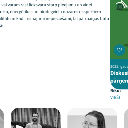
– vai varam rast līdzsvaru starp pieejamu un videi
orta, enerģētikas un biodegvielu nozares ekspertiem
itāti un kādi risinājumi nepieciešami, lai pārmaiņas būtu
ai!
2025. gada
Diskusi
pārņem
Rīko:
VIRŠI