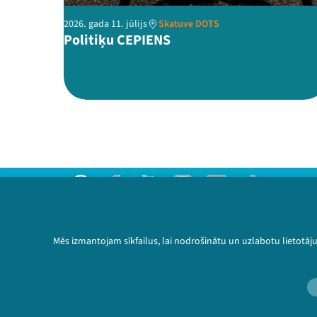
2026. gada 11. jūlijs
Skatuve DOTS
Politiķu CEPIENS
Threads
Facebook
Youtube
Instagram
Flick
TikTok
Sazinies ar mums
Privātuma politika
Mēs izmantojam sīkfailus, lai nodrošinātu un uzlabotu lietotāj
Lietošanas noteikumi un sīkdatņu politika
Bērnu aizsardzības politika
© 2026 Sarunu festivāls LAMPA Visas tiesības 