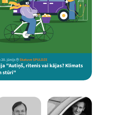
 20. jūnijs
Skatuve SPULDZE
ja "Autiņš, ritenis vai kājas? Klimats
 stūri"