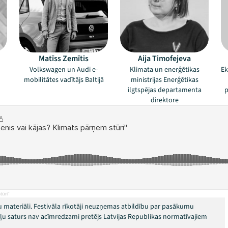
Matīss Zemītis
Aija Timofejeva
Volkswagen un Audi e-
Klimata un enerģētikas
Ek
mobilitātes vadītājs Baltijā
ministrijas Enerģētikas
ilgtspējas departamenta
p
direktore
tūri"
 materiāli. Festivāla rīkotāji neuzņemas atbildību par pasākumu
okļu saturs nav acīmredzami pretējs Latvijas Republikas normatīvajiem