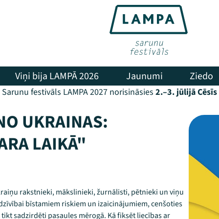
Viņi bija LAMPĀ 2026
Jaunumi
Ziedo
Sarunu festivāls LAMPA 2027 norisināsies
2.–3. jūlijā Cēsīs
 NO UKRAINAS:
ARA LAIKĀ"
iņu rakstnieki, mākslinieki, žurnālisti, pētnieki un viņu
dzīvībai bīstamiem riskiem un izaicinājumiem, cenšoties
tikt sadzirdēti pasaules mērogā. Kā fiksēt liecības ar