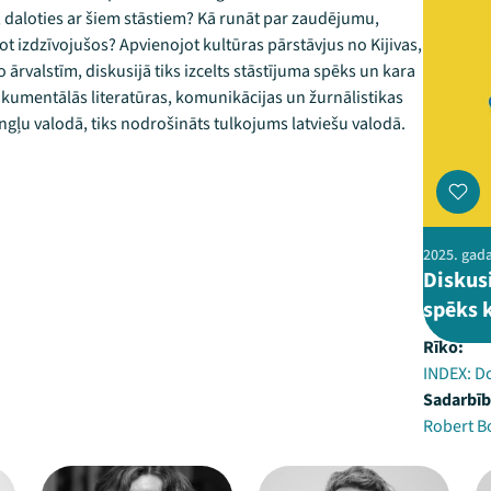
 daloties ar šiem stāstiem? Kā runāt par zaudējumu,
t izdzīvojušos? Apvienojot kultūras pārstāvjus no Kijivas,
o ārvalstīm, diskusijā tiks izcelts stāstījuma spēks un kara
umentālās literatūras, komunikācijas un žurnālistikas
gļu valodā, tiks nodrošināts tulkojums latviešu valodā.
2025. gada
Diskus
spēks 
Rīko:
INDEX: D
Sadarbīb
Robert B