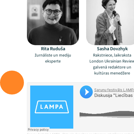
Rita Ruduša
Sasha Dovzhyk
žurnāliste un mediju
Rakstniece, laikraksta
eksperte
London Ukrainian Revie
galvenā redaktore un
kultūras menedžere