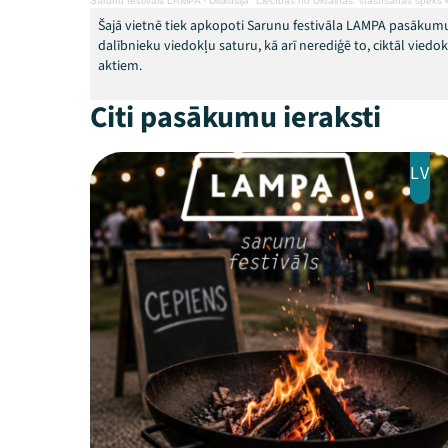
Sarunu festivāls LAMPA
·
Diskusija "Liecības no Ukrainas: stāstīšanas spēks k
Šajā vietnē tiek apkopoti Sarunu festivāla LAMPA pasākumu
dalībnieku viedokļu saturu, kā arī nerediģē to, ciktāl vied
aktiem.
Citi pasākumu ieraksti
LV