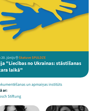
 20. jūnijs
Skatuve SPULDZE
ija "Liecības no Ukrainas: stāstīšanas
kara laikā"
okumentēšanas un apmaiņas institūts
ā ar:
osch Stiftung