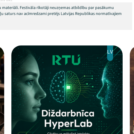
ara laikā"
 materiāli. Festivāla rīkotāji neuzņemas atbildību par pasākumu
okļu saturs nav acīmredzami pretējs Latvijas Republikas normatīvajiem
LV