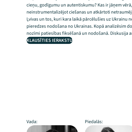
cieņu, godīgumu un autentiskumu? Kas ir jāņem vērā,
neinstrumentalizējot ciešanas un atkārtoti netraumējo
Ļvivas un tos, kuri kara laikā pārcēlušies uz Ukrainu n
pieredzes nodošana no Ukrainas. Kopā analizēsim dok
nozīmi patiesības fiksēšanā un nodošanā. Diskusija an
KLAUSĪTIES IERAKSTU
Vada:
Piedalās: