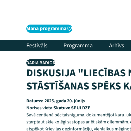
Mana programma
Festivāls
Programma
Arhīvs
DARIA BADIOR
DISKUSIJA "LIECĪBAS
STĀSTĪŠANAS SPĒKS K
Datums:
2025. gada 20. jūnijs
Norises vieta:
Skatuve SPULDZE
Savā centienā pēc taisnīguma, dokumentējot karu, ukra
starptautiskie kolēģi sastopas ar ētiskām dilemmām, 
atspēkot Krievijas dezinformāciju, vienlaikus mēģinot 