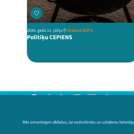
2026. gada 11. jūlijs
Skatuve DOTS
Politiķu CEPIENS
Threads
Facebook
Youtube
Instagram
Flick
TikTok
Sazinies ar mums
Privātuma politika
Mēs izmantojam sīkfailus, lai nodrošinātu un uzlabotu lietotāj
Lietošanas noteikumi un sīkdatņu politika