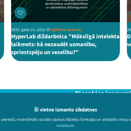
2026. gada 11. jūlijs
Izglītības skatuve
20
HyperLab diždarbnīca "Mākslīgā intelekta
D
laikmets: kā nezaudēt uzmanību,
v
spriestspēju un veselību?"
Piesakies jaunum
Nepalaid garām aktuālāko in
Šī vietne izmanto sīkdatnes
u pieredzi, nodrošinātu sociālo saziņas līdzekļu funkcijas un analizētu mūsu
noteikumi