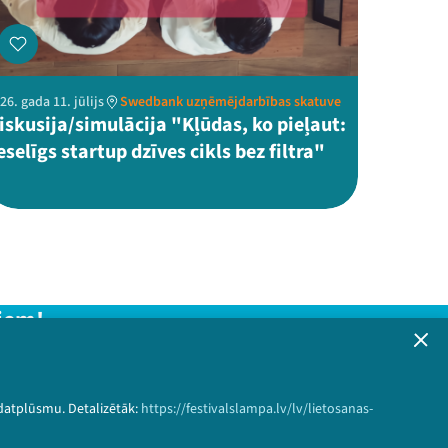
26. gada 11. jūlijs
Swedbank uzņēmējdarbības skatuve
iskusija/simulācija "Kļūdas, ko pieļaut:
eselīgs startup dzīves cikls bez filtra"
iem!
formāciju!
 datplūsmu. Detalizētāk:
https://festivalslampa.lv/lv/lietosanas-
Pieteikties