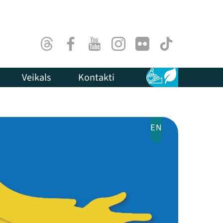
Threads
Facebook
Youtube
Instagram
Flick
TikTok
Veikals
Kontakti
Pieejamība
Ilgtspēja
EN