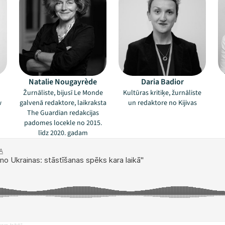
Natalie Nougayrède
Daria Badior
Žurnāliste, bijusī Le Monde
Kultūras kritiķe, žurnāliste
w
galvenā redaktore, laikraksta
un redaktore no Kijivas
The Guardian redakcijas
padomes locekle no 2015.
līdz 2020. gadam