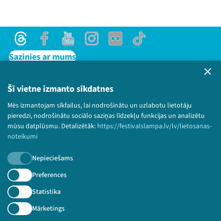
Threads
Facebook
Youtube
Instagram
Flick
TikTok
Sazinies ar mums
Privātuma politika
Lietošanas noteikumi un sīkdatņu politika
Šī vietne izmanto sīkdatnes
Bērnu aizsardzības politika
Mēs izmantojam sīkfailus, lai nodrošinātu un uzlabotu lietotāju
© 2026 Sarunu festivāls LAMPA Visas tiesības
pieredzi, nodrošinātu sociālo saziņas līdzekļu funkcijas un analizētu
paturētas.
mūsu datplūsmu. Detalizētāk:
https://festivalslampa.lv/lv/lietosanas-
noteikumi
Nepieciešams
Piesakies jaunumiem!
Preferences
Statistika
Nepalaid garām aktuālāko informāciju!
Mārketings