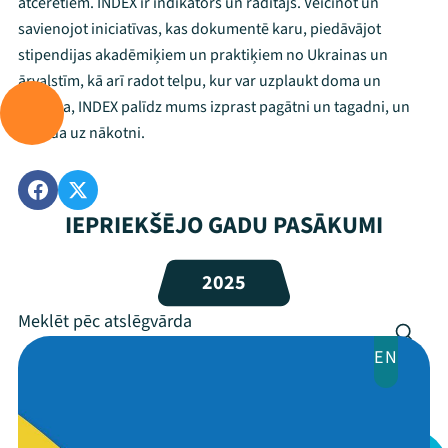
atcerētiem. INDEX ir indikators un rādītājs. Veicinot un
savienojot iniciatīvas, kas dokumentē karu, piedāvājot
Mana programma
stipendijas akadēmiķiem un praktiķiem no Ukrainas un
ārvalstīm, kā arī radot telpu, kur var uzplaukt doma un
darbība, INDEX palīdz mums izprast pagātni un tagadni, un
Festivāls
norāda uz nākotni.
Programma
Arhīvs
IEPRIEKŠĒJO GADU PASĀKUMI
Viņi bija LAMPĀ 2026
2025
Jaunumi
Ziedo
EN
Veikals
Kontakti