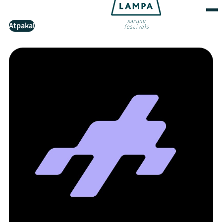
Atpakaļ