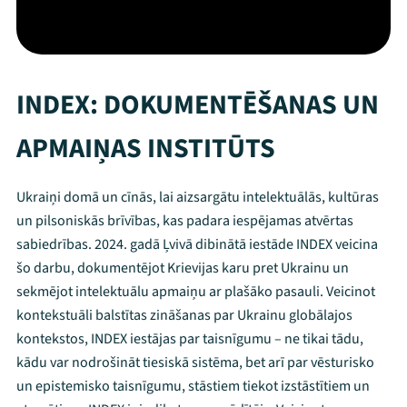
INDEX: DOKUMENTĒŠANAS UN
APMAIŅAS INSTITŪTS
Ukraiņi domā un cīnās, lai aizsargātu intelektuālās, kultūras
un pilsoniskās brīvības, kas padara iespējamas atvērtas
sabiedrības. 2024. gadā Ļvivā dibinātā iestāde INDEX veicina
šo darbu, dokumentējot Krievijas karu pret Ukrainu un
sekmējot intelektuālu apmaiņu ar plašāko pasauli. Veicinot
kontekstuāli balstītas zināšanas par Ukrainu globālajos
kontekstos, INDEX iestājas par taisnīgumu – ne tikai tādu,
kādu var nodrošināt tiesiskā sistēma, bet arī par vēsturisko
un epistemisko taisnīgumu, stāstiem tiekot izstāstītiem un