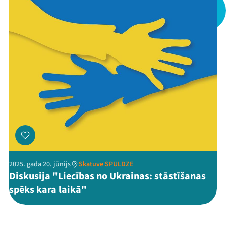
Threads
Facebook
Youtube
X
Instagram
Flick
TikTok
2025. gada 20. jūnijs
Skatuve SPULDZE
Diskusija "Liecības no Ukrainas: stāstīšanas
spēks kara laikā"