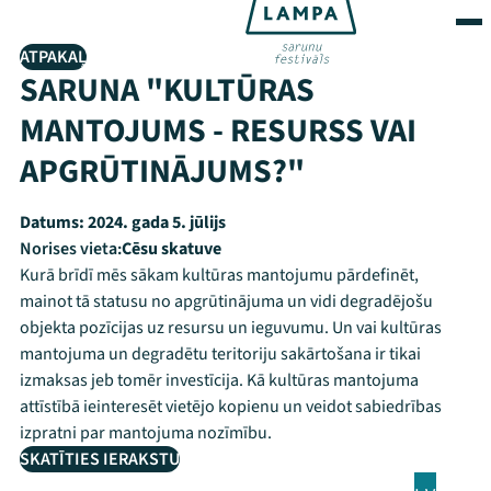
ATPAKAĻ
SARUNA "KULTŪRAS
MANTOJUMS - RESURSS VAI
APGRŪTINĀJUMS?"
Datums:
2024. gada 5. jūlijs
Norises vieta:
Cēsu skatuve
Kurā brīdī mēs sākam kultūras mantojumu pārdefinēt,
mainot tā statusu no apgrūtinājuma un vidi degradējošu
objekta pozīcijas uz resursu un ieguvumu. Un vai kultūras
mantojuma un degradētu teritoriju sakārtošana ir tikai
izmaksas jeb tomēr investīcija. Kā kultūras mantojuma
attīstībā ieinteresēt vietējo kopienu un veidot sabiedrības
izpratni par mantojuma nozīmību.
SKATĪTIES IERAKSTU