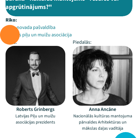
apgrūtinājums?"
Rīko:
Cēsu novada pašvaldība
Latvijas piļu un muižu asociācija
Vada:
Piedalās:
Roberts Grinbergs
Anna Ancāne
Latvijas Piļu un muižu
Nacionālās kultūras mantojuma
asociācijas prezidents
pārvaldes Arhitektūras un
mākslas daļas vadītāja