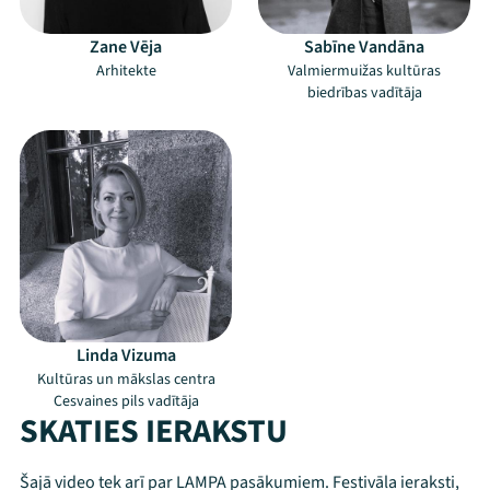
Zane Vēja
Sabīne Vandāna
Arhitekte
Valmiermuižas kultūras
biedrības vadītāja
Linda Vizuma
Kultūras un mākslas centra
Cesvaines pils vadītāja
SKATIES IERAKSTU
Mana programma
Šajā video tek arī par LAMPA pasākumiem. Festivāla ieraksti,