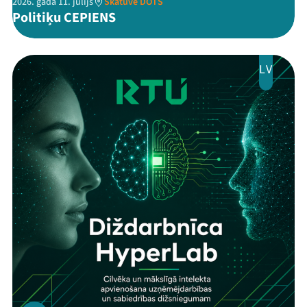
2026. gada 11. jūlijs
Skatuve DOTS
Politiķu CEPIENS
LV