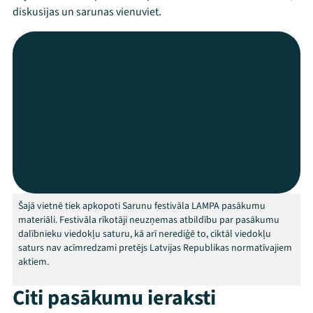
diskusijas un sarunas vienuviet.
Festivāls
Programma
Arhīvs
Viņi bija LAMPĀ 2026
Jaunumi
Ziedo
Šajā vietnē tiek apkopoti Sarunu festivāla LAMPA pasākumu
materiāli. Festivāla rīkotāji neuzņemas atbildību par pasākumu
Veikals
dalībnieku viedokļu saturu, kā arī nerediģē to, ciktāl viedokļu
saturs nav acīmredzami pretējs Latvijas Republikas normatīvajiem
Kontakti
aktiem.
Citi pasākumu ieraksti