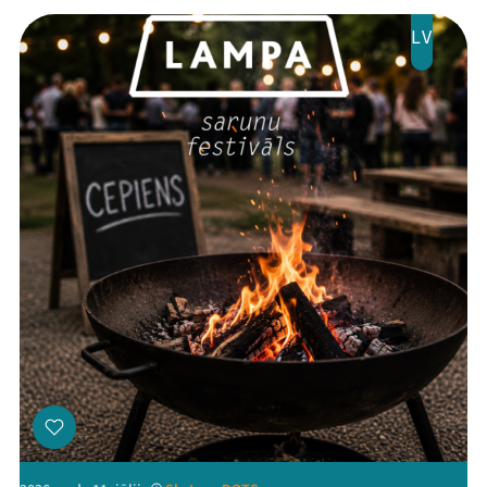
LV
Threads
Facebook
Youtube
X
Instagram
Flick
TikTok