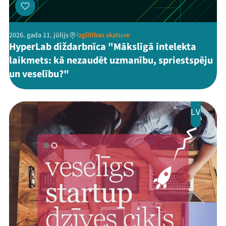
2026. gada 11. jūlijs
Izglītības skatuve
HyperLab diždarbnīca "Mākslīgā intelekta
laikmets: kā nezaudēt uzmanību, spriestspēju
un veselību?"
LV