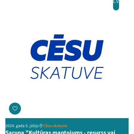
LV
2024. gada 5. jūlijs
Cēsu skatuve
Saruna "Kultūras mantojums - resurss vai