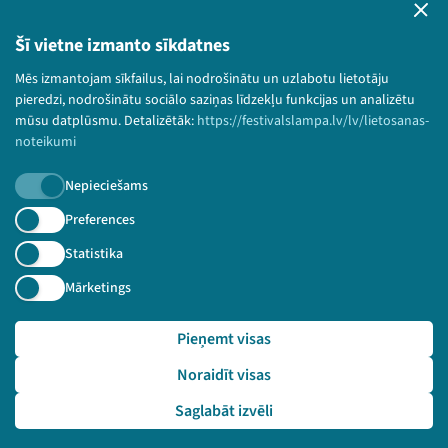
Privātuma politika
Lietošanas noteikumi un sīkdatņu politika
Šī vietne izmanto sīkdatnes
Bērnu aizsardzības politika
Mēs izmantojam sīkfailus, lai nodrošinātu un uzlabotu lietotāju
© 2026 Sarunu festivāls LAMPA Visas tiesības
pieredzi, nodrošinātu sociālo saziņas līdzekļu funkcijas un analizētu
paturētas.
mūsu datplūsmu. Detalizētāk:
https://festivalslampa.lv/lv/lietosanas-
noteikumi
Nepieciešams
Piesakies jaunumiem!
Preferences
Statistika
Nepalaid garām aktuālāko informāciju!
Mārketings
Pieņemt visas
Pieteikties
Noraidīt visas
🔗 https://festivalslampa.lv/lv/video-arhivs/2681
Saglabāt izvēli