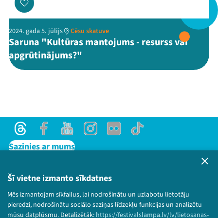
2024. gada 5. jūlijs
Cēsu skatuve
Threads
Facebook
Youtube
X
Instagram
Flick
TikTok
Saruna "Kultūras mantojums - resurss vai
apgrūtinājums?"
Threads
Facebook
Youtube
Instagram
Flick
TikTok
Sazinies ar mums
Privātuma politika
Lietošanas noteikumi un sīkdatņu politika
Šī vietne izmanto sīkdatnes
Bērnu aizsardzības politika
Mēs izmantojam sīkfailus, lai nodrošinātu un uzlabotu lietotāju
© 2026 Sarunu festivāls LAMPA Visas tiesības
pieredzi, nodrošinātu sociālo saziņas līdzekļu funkcijas un analizētu
paturētas.
mūsu datplūsmu. Detalizētāk:
https://festivalslampa.lv/lv/lietosanas-