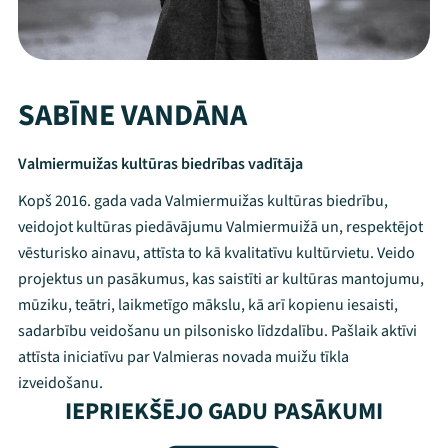
SABĪNE VANDĀNA
Valmiermuižas kultūras biedrības vadītāja
Kopš 2016. gada vada Valmiermuižas kultūras biedrību,
veidojot kultūras piedāvājumu Valmiermuižā un, respektējot
vēsturisko ainavu, attīsta to kā kvalitatīvu kultūrvietu. Veido
projektus un pasākumus, kas saistīti ar kultūras mantojumu,
mūziku, teātri, laikmetīgo mākslu, kā arī kopienu iesaisti,
sadarbību veidošanu un pilsonisko līdzdalību. Pašlaik aktīvi
attīsta iniciatīvu par Valmieras novada muižu tīkla
Mana programma
izveidošanu.
IEPRIEKŠĒJO GADU PASĀKUMI
Festivāls