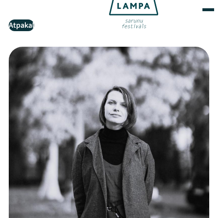
Atpakaļ