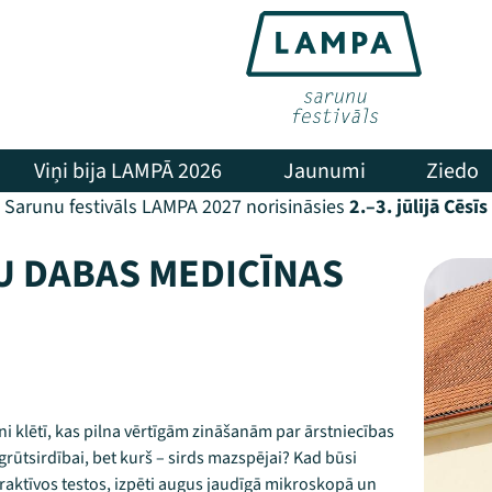
Viņi bija LAMPĀ 2026
Jaunumi
Ziedo
Sarunu festivāls LAMPA 2027 norisināsies
2.–3. jūlijā Cēsīs
U DABAS MEDICĪNAS
i klētī, kas pilna vērtīgām zināšanām par ārstniecības
grūtsirdībai, bet kurš – sirds mazspējai? Kad būsi
eraktīvos testos, izpēti augus jaudīgā mikroskopā un