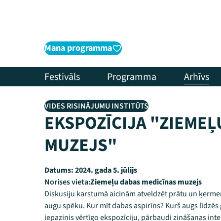
Mana programma
Festivāls
Programma
Arhīvs
VIDES RISINĀJUMU INSTITŪTS
EKSPOZĪCIJA "ZIEMEĻ
MUZEJS"
Datums:
2024. gada 5. jūlijs
Norises vieta:
Ziemeļu dabas medicīnas muzejs
Diskusiju karstumā aicinām atveldzēt prātu un ķermen
augu spēku. Kur mīt dabas aspirīns? Kurš augs līdzēs 
iepazinis vērtīgo ekspozīciju, pārbaudi zināšanas int