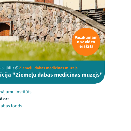
Pasākumam
nav video
ieraksta
5. jūlijs
Ziemeļu dabas medicīnas muzejs
īcija "Ziemeļu dabas medicīnas muzejs"
inājumu institūts
ā ar:
 Dabas fonds