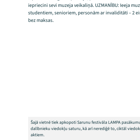
iepriecini sevi muzeja veikaliņā. UZMANĪBU: Ieeja muz
studentiem, senioriem, personām ar invaliditāti – 2 eir
bez maksas.
Šajā vietnē tiek apkopoti Sarunu festivāla LAMPA pasākumu
dalībnieku viedokļu saturu, kā arī nerediģē to, ciktāl vied
aktiem.