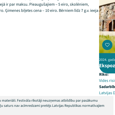
ejā ir par maksu. Pieaugušajiem – 5 eiro, skolēniem,
o. Ģimenes biļetes cena – 10 eiro. Bērniem līdz 7 g.v. ieeja
2024. gada 
Ekspoz
Rīko:
Vides ris
Sadarbīb
Latvijas
 materiāli. Festivāla rīkotāji neuzņemas atbildību par pasākumu
okļu saturs nav acīmredzami pretējs Latvijas Republikas normatīvajiem