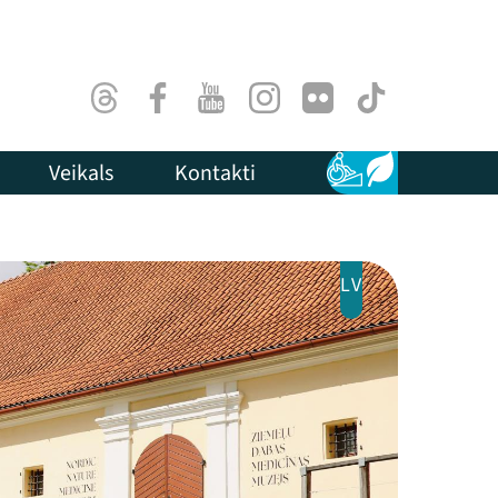
Threads
Facebook
Youtube
Instagram
Flick
TikTok
Veikals
Kontakti
Pieejamība
Ilgtspēja
LV