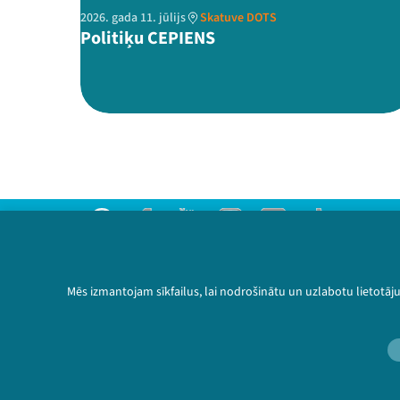
2026. gada 11. jūlijs
Skatuve DOTS
Politiķu CEPIENS
Threads
Facebook
Youtube
Instagram
Flick
TikTok
Sazinies ar mums
Privātuma politika
Mēs izmantojam sīkfailus, lai nodrošinātu un uzlabotu lietotāj
Lietošanas noteikumi un sīkdatņu politika
Bērnu aizsardzības politika
© 2026 Sarunu festivāls LAMPA Visas tiesības 
🔗 https://festivalslampa.lv