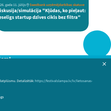
26. gada 11. jūlijs
Swedbank uzņēmējdarbības skatuve
iskusija/simulācija "Kļūdas, ko pieļaut:
eselīgs startup dzīves cikls bez filtra"
iem!
formāciju!
 datplūsmu. Detalizētāk:
https://festivalslampa.lv/lv/lietosanas-
Pieteikties
ngs
nstit%C5%ABts&speaker_id=1209