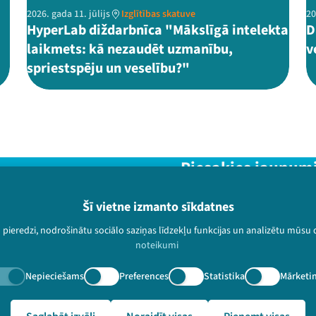
2026. gada 11. jūlijs
Izglītības skatuve
20
HyperLab diždarbnīca "Mākslīgā intelekta
D
laikmets: kā nezaudēt uzmanību,
v
spriestspēju un veselību?"
Piesakies jaunum
Nepalaid garām aktuālāko in
Šī vietne izmanto sīkdatnes
u pieredzi, nodrošinātu sociālo saziņas līdzekļu funkcijas un analizētu mūsu
noteikumi
Nepieciešams
Preferences
Statistika
Mārketi
paturētas.
/lv/video-arhivs/2672?speaker=Vides%20risin%C4%81jumu%20i