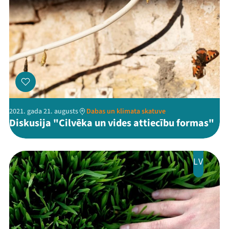
2021. gada 21. augusts
Dabas un klimata skatuve
Diskusija "Cilvēka un vides attiecību formas"
LV