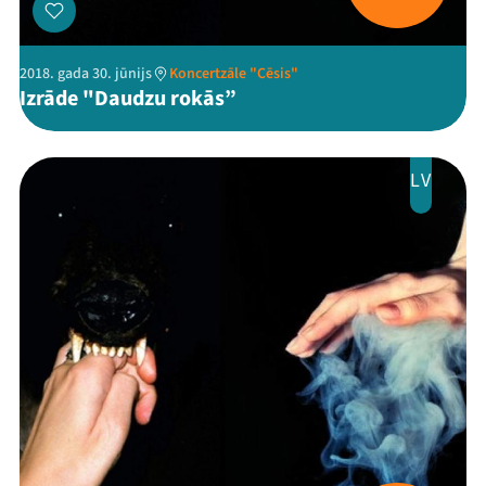
2018. gada 30. jūnijs
Koncertzāle "Cēsis"
Izrāde "Daudzu rokās”
LV