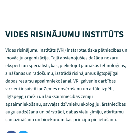
VIDES RISINĀJUMU INSTITŪTS
Vides risinājumu institūts (VRI) ir starptautiska pētniecības un
inovāciju organizācija. Tajā apvienojušies dažādu nozaru
eksperti un speciālisti, kas, pielietojot jaunākās tehnoloģijas,
zināšanas un radošumu, izstrādā risinājumus ilgtspējīgai
dabas resursu apsaimniekošanai. VRI galvenie darbības
virzieni ir saistīti ar Zemes novērošanu un attālo izpēti,
ilgtspējīgu mežu un lauksaimniecības zemju
apsaimniekošanu, savvaļas dzīvnieku ekoloģiju, ārstniecības
augu audzēšanu un pārstrādi, dabas vielu ķīmiju, atkritumu
samazināšanu un bioekonomikas principu pielietošanu.