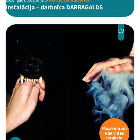
2018. gada 30. jūnijs
Cēsu pilsmuižas klēts
Instalācija – darbnīca DARBAGALDS
LV
Pasākumam
nav video
ieraksta