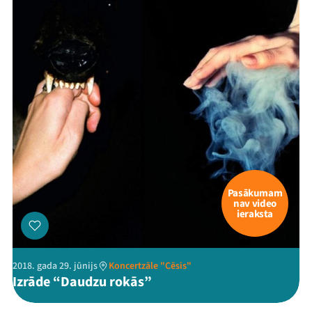
Pasākumam
nav video
ieraksta
2018. gada 29. jūnijs
Koncertzāle "Cēsis"
Izrāde “Daudzu rokās”