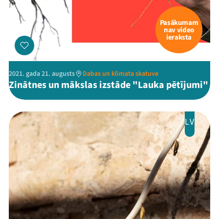
Pasākumam
nav video
ieraksta
2021. gada 21. augusts
Dabas un klimata skatuve
Zinātnes un mākslas izstāde "Lauka pētījumi"
LV