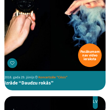
Pasākumam
nav video
ieraksta
2018. gada 29. jūnijs
Koncertzāle "Cēsis"
Izrāde “Daudzu rokās”
LV