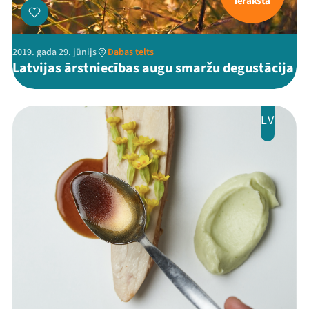
ieraksta
2019. gada 29. jūnijs
Dabas telts
Latvijas ārstniecības augu smaržu degustācija
LV
Mana programma
Festivāls
Programma
Arhīvs
Viņi bija LAMPĀ 2026
Jaunumi