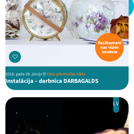
Pasākumam
nav video
ieraksta
2018. gada 29. jūnijs
Cēsu pilsmuižas klēts
Instalācija – darbnīca DARBAGALDS
LV