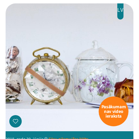
LV
Pasākumam
nav video
ieraksta