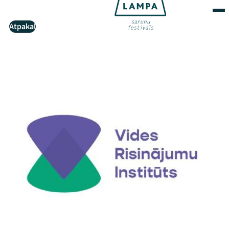
Atpakaļ