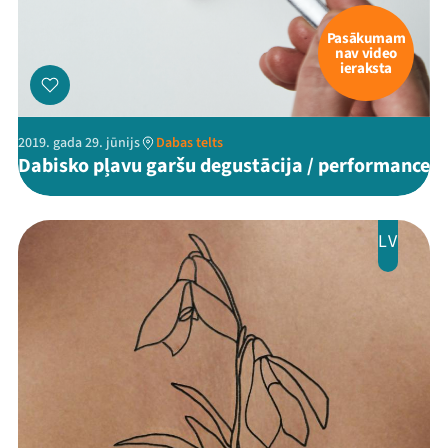
Ziedo
Pasākumam
nav video
Veikals
ieraksta
Kontakti
2019. gada 29. jūnijs
Dabas telts
Dabisko pļavu garšu degustācija / performance
LV
Threads
Facebook
Youtube
X
Instagram
Flick
TikTok