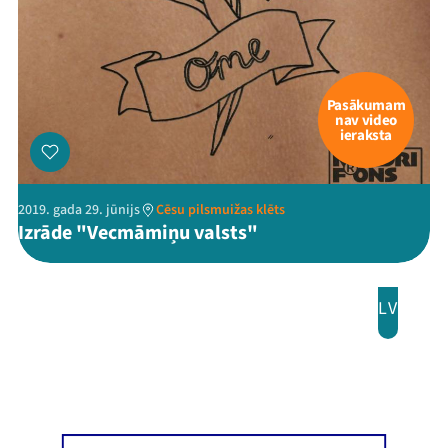
Pasākumam
nav video
ieraksta
2019. gada 29. jūnijs
Cēsu pilsmuižas klēts
Izrāde "Vecmāmiņu valsts"
LV