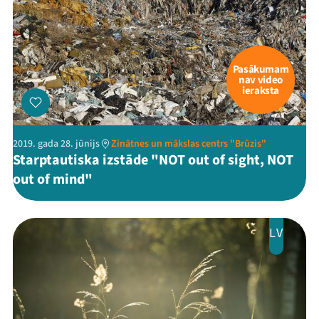
Pasākumam
nav video
ieraksta
2019. gada 28. jūnijs
Zinātnes un mākslas centrs "Brūzis"
Starptautiska izstāde "NOT out of sight, NOT
out of mind"
LV