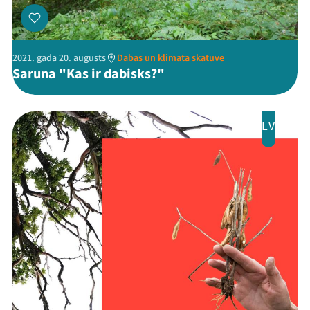
2021. gada 20. augusts
Dabas un klimata skatuve
Saruna "Kas ir dabisks?"
LV