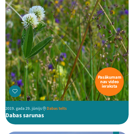
Pasākumam
nav video
ieraksta
2019. gada 29. jūnijs
Dabas telts
Dabas sarunas