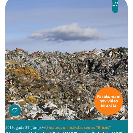
LV
Pasākumam
nav video
ieraksta
2019. gada 29. jūnijs
Zinātnes un mākslas centrs "Brūzis"