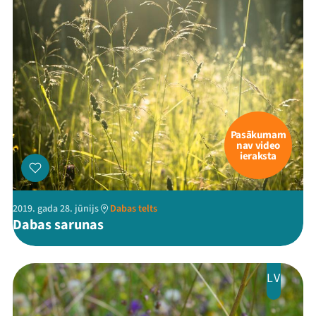
Pasākumam
nav video
ieraksta
2019. gada 28. jūnijs
Dabas telts
Dabas sarunas
LV