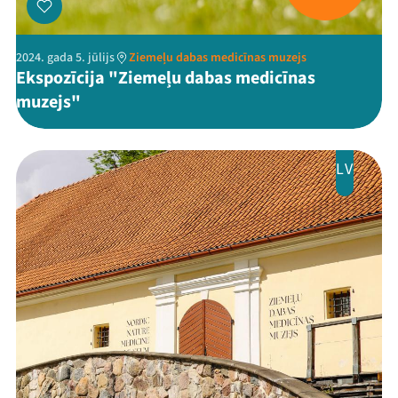
2024. gada 5. jūlijs
Ziemeļu dabas medicīnas muzejs
Ekspozīcija "Ziemeļu dabas medicīnas
muzejs"
LV