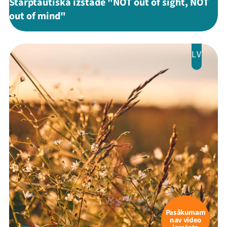
Starptautiska izstāde "NOT out of sight, NOT
out of mind"
LV
Pasākumam
nav video