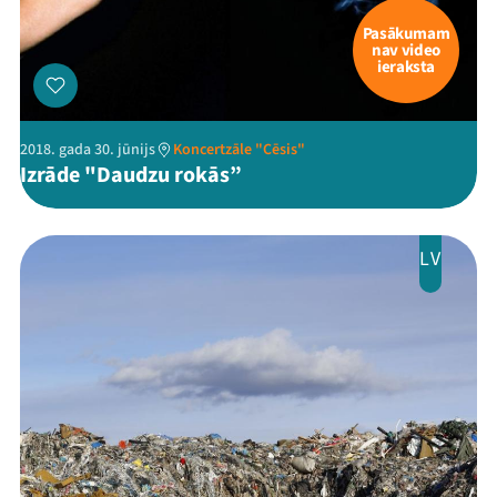
Pasākumam
nav video
ieraksta
2018. gada 30. jūnijs
Koncertzāle "Cēsis"
Izrāde "Daudzu rokās”
LV