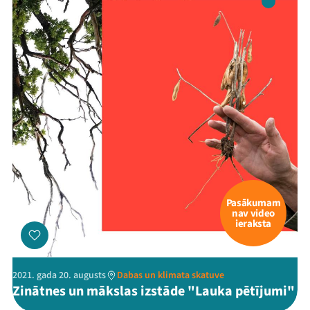
Pasākumam
nav video
ieraksta
2021. gada 20. augusts
Dabas un klimata skatuve
Zinātnes un mākslas izstāde "Lauka pētījumi"