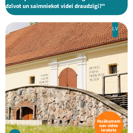
dzīvot un saimniekot videi draudzīgi?"
LV
Pasākumam
nav video
ieraksta