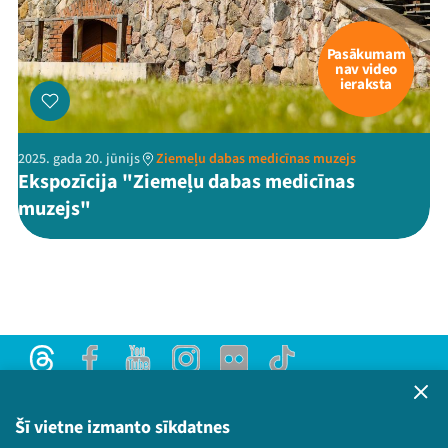
Pasākumam
nav video
ieraksta
2025. gada 20. jūnijs
Ziemeļu dabas medicīnas muzejs
Ekspozīcija "Ziemeļu dabas medicīnas
muzejs"
Threads
Facebook
Youtube
Instagram
Flick
TikTok
Sazinies ar mums
Privātuma politika
Šī vietne izmanto sīkdatnes