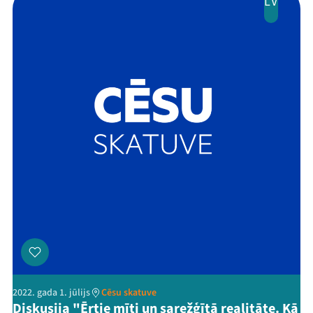
LV
2022. gada 1. jūlijs
Cēsu skatuve
Diskusija "Ērtie mīti un sarežģītā realitāte. Kā