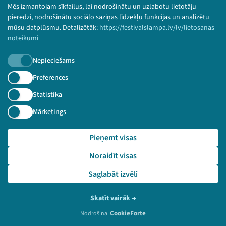
Lietošanas noteikumi un sīkdatņu politika
Mēs izmantojam sīkfailus, lai nodrošinātu un uzlabotu lietotāju
Bērnu aizsardzības politika
pieredzi, nodrošinātu sociālo saziņas līdzekļu funkcijas un analizētu
mūsu datplūsmu. Detalizētāk:
https://festivalslampa.lv/lv/lietosanas-
© 2026 Sarunu festivāls LAMPA Visas tiesības
noteikumi
paturētas.
Nepieciešams
Preferences
Piesakies jaunumiem!
Statistika
Mārketings
Nepalaid garām aktuālāko informāciju!
Pieņemt visas
Noraidīt visas
Pieteikties
Saglabāt izvēli
🔗 https://festivalslampa.lv/lv/dalibnieki/1209
Skatīt vairāk
→
CookieForte
Nodrošina