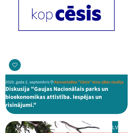
2020. gada 2. septembris
Koncertzāles "Cēsis" kino zāles studija
Diskusija "Gaujas Nacionālais parks un
bioekonomikas attīstība. Iespējas un
risinājumi."
LV