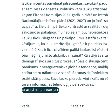
laukiem centās pārvilināt pilsētniekus, savukārt pado
ar zemi visas viensētas. Politisko varu lauku attīstības 
ka gan Eiropas Komisijas 2021. gadā iniciētā un izstrād
Nacionālajā attīstības plānā (2021-2027) un jo īpaši sa
uz papīra. Šie plāni pārlieku kontrastē ar realitāti - 
salīdzinošu pakalpojumu nepieejamību, nepietiekošaj
Lauku skolu slēgšana un pakalpojumu iestāžu skaita 
vēstījumus, ka lauku teritoriju ilgtspēja ir politisks loz
vienmēr? Kas ir licis cilvēkiem palikt laukos, kā vēstur
bija mēģinājumi šo atšķirību mazināt? Kā atšķīrās sit
demogrāfiskos un citus procesus? Šajā diskusijā centīs
panīkums ir neatgriezeniska globāla tendence, maldīga
cerību staru nākotnes virzienā. Sarunas dalībniekiem
praktiskās puses. Savu lauku pieredzi viņi skatīs no 
un arī informācijas tehnoloģiju perspektīvas.
KLAUSĪTIES IERAKSTU
Vada:
Piedalās: