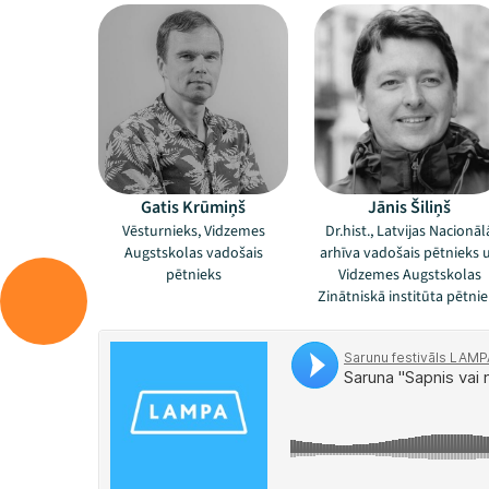
Gatis Krūmiņš
Jānis Šiliņš
Vēsturnieks, Vidzemes
Dr.hist., Latvijas Nacionāl
Augstskolas vadošais
arhīva vadošais pētnieks 
pētnieks
Vidzemes Augstskolas
Zinātniskā institūta pētnie