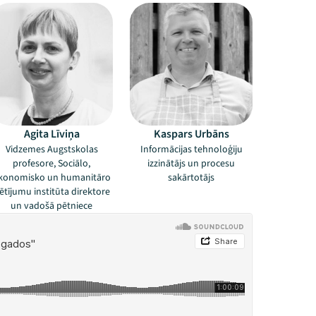
Agita Līviņa
Kaspars Urbāns
Vidzemes Augstskolas
Informācijas tehnoloģiju
profesore, Sociālo,
izzinātājs un procesu
konomisko un humanitāro
sakārtotājs
ētījumu institūta direktore
un vadošā pētniece