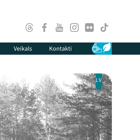
Threads
Facebook
Youtube
Instagram
Flick
TikTok
Veikals
Kontakti
Pieejamība
Ilgtspēja
LV