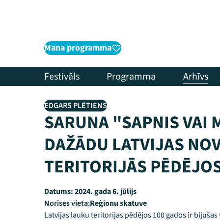
Mana programma
Festivāls
Programma
Arhīvs
EDGARS PLĒTIENS
SARUNA "SAPNIS VAI 
DAŽĀDU LATVIJAS NO
TERITORIJĀS PĒDĒJOS
Datums:
2024. gada 6. jūlijs
Norises vieta:
Reģionu skatuve
Latvijas lauku teritorijas pēdējos 100 gados ir bijušas