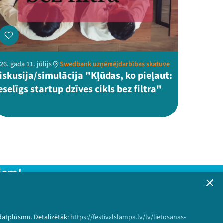
26. gada 11. jūlijs
Swedbank uzņēmējdarbības skatuve
iskusija/simulācija "Kļūdas, ko pieļaut:
eselīgs startup dzīves cikls bez filtra"
iem!
formāciju!
 datplūsmu. Detalizētāk:
https://festivalslampa.lv/lv/lietosanas-
Pieteikties