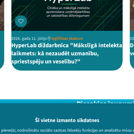
2026. gada 11. jūlijs
Izglītības skatuve
20
HyperLab diždarbnīca "Mākslīgā intelekta
D
laikmets: kā nezaudēt uzmanību,
v
spriestspēju un veselību?"
Piesakies jaunum
Nepalaid garām aktuālāko in
Šī vietne izmanto sīkdatnes
u pieredzi, nodrošinātu sociālo saziņas līdzekļu funkcijas un analizētu mūsu