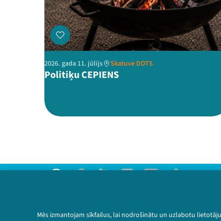
2026. gada 11. jūlijs
Skatuve DOTS
Politiķu CEPIENS
Threads
Facebook
Youtube
Instagram
Flick
TikTok
Sazinies ar mums
Privātuma politika
Mēs izmantojam sīkfailus, lai nodrošinātu un uzlabotu lietotāj