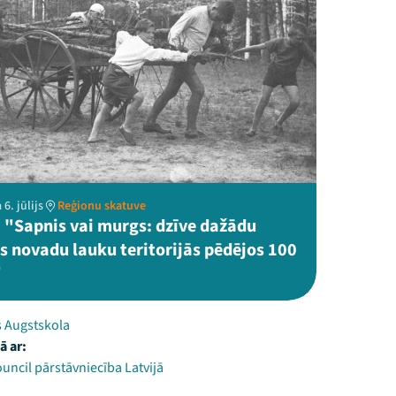
6. jūlijs
Reģionu skatuve
 "Sapnis vai murgs: dzīve dažādu
s novadu lauku teritorijās pēdējos 100
"
 Augstskola
ā ar:
ouncil pārstāvniecība Latvijā