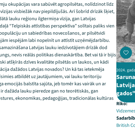
mju okupācijas vara sabūvēt agropilsētas, nolīdzinot līdz
vīzijas visbiežāk nav piepildījušās. Arī šobrīd drīzāk šķiet,
ātā lauku reģionu ilgtermiņa vīzija, gan Latvijas
daļā “Telpiskās attīstības perspektīva” solītais paliks vien
depopulāciju un sabiedrības novecošanos, ar pilsētvidi
ām iespējām labi nopelnīt un attīstīt uzņēmējdarbību.
samazināšana Latvijas lauku iedzīvotājiem drīzāk dod
ungs, nevis reālās politikas dienaskārtība. Bet vai tā ir bijis
iski atšķīrās dzīves kvalitāte pilsētās un laukos, un kādi
uācija dažādos Latvijas novados? Un kā tas ietekmēja
2024. gada 
Saruna
imies atbildēt uz jautājumiem, vai lauku teritoriju
 emocijās balstīta sajūta, jeb tomēr kas vairāk un ar
Latvija
 ir dažāda lauku pieredze gan no teorētiskās, gan
gados
vēstures, ekonomikas, pedagoģijas, tradicionālas kultūras
Rīko:
Vidzemes
Sadarbīb
British C