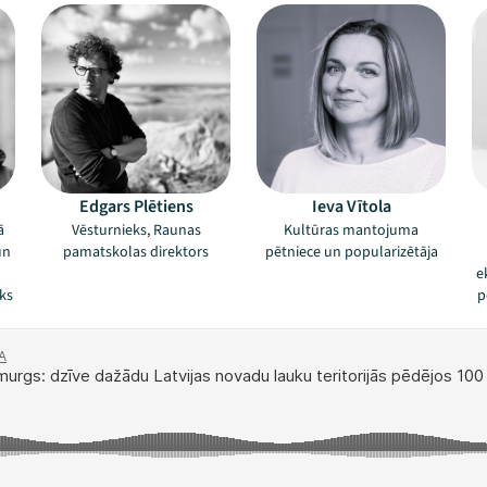
Edgars Plētiens
Ieva Vītola
ā
Vēsturnieks, Raunas
Kultūras mantojuma
un
pamatskolas direktors
pētniece un popularizētāja
e
ks
p