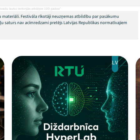
vadu lauku teritorijās pēdējos 100 gados"
 materiāli. Festivāla rīkotāji neuzņemas atbildību par pasākumu
okļu saturs nav acīmredzami pretējs Latvijas Republikas normatīvajiem
LV