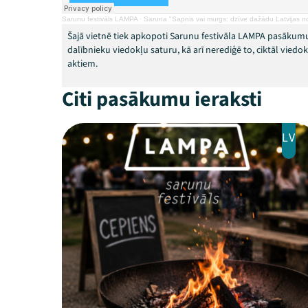
Sarunu festivāls LAMPA
·
Saruna "Sapnis vai murgs: dzīve dažādu Latvijas no
Šajā vietnē tiek apkopoti Sarunu festivāla LAMPA pasākumu
dalībnieku viedokļu saturu, kā arī nerediģē to, ciktāl vied
aktiem.
Citi pasākumu ieraksti
LV