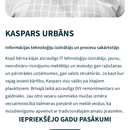
KASPARS URBĀNS
Informācijas tehnoloģiju izzinātājs un procesu sakārtotājs
Kopš bērna kājas aizrautīgs IT tehnoloģiju izzinātājs, jaunu,
neordināru risinājumu meklētājs un ieviesējs gan ražošanas
un pārstrādes uzņēmumos, gan valsts struktūrās. Ja kaut kur
vajag ieviest kārtību, Kaspars visu saliks pa īstajiem
plauktiņiem. Brīvajā laikā aizrautīgs DIY remontmeistars un
galdnieks. Jau otro vasaru saimnieko muižas izmēra
vecsaimniecībā Valmieras pievārtē un meklē veidus, kā
Mana programma
mūsdienīgumu apvienot ar tradicionālajām amatu prasmēm.
IEPRIEKŠĒJO GADU PASĀKUMI
Festivāls