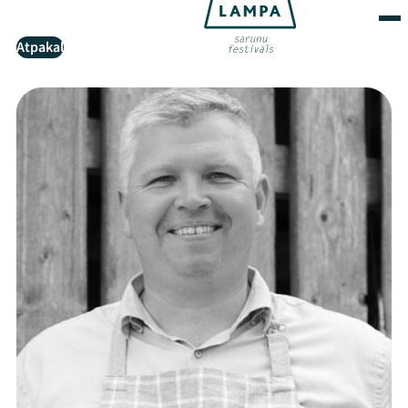
Atpakaļ