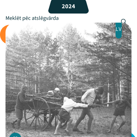
2024
Programma
Arhīvs
LV
Viņi bija LAMPĀ 2026
Jaunumi
Ziedo
Veikals
Kontakti