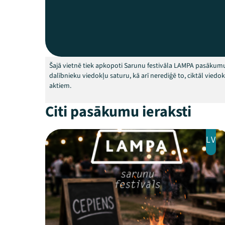
Šajā vietnē tiek apkopoti Sarunu festivāla LAMPA pasākumu
dalībnieku viedokļu saturu, kā arī nerediģē to, ciktāl vied
aktiem.
Citi pasākumu ieraksti
LV