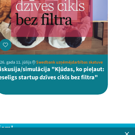
26. gada 11. jūlijs
Swedbank uzņēmējdarbības skatuve
iskusija/simulācija "Kļūdas, ko pieļaut:
eselīgs startup dzīves cikls bez filtra"
iem!