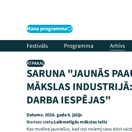
Mana programma
Festivāls
Programma
Arhīvs
ATPAKAĻ
SARUNA "JAUNĀS PAA
MĀKSLAS INDUSTRIJĀ: 
DARBA IESPĒJAS"
Datums:
2024. gada 6. jūlijs
Norises vieta:
Laikmetīgās mākslas telts
Kas mudina jauniešus, kad viņi nolemj savu dzīvi saistī