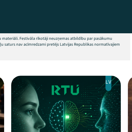
 materiāli. Festivāla rīkotāji neuzņemas atbildību par pasākumu
okļu saturs nav acīmredzami pretējs Latvijas Republikas normatīvajiem
LV