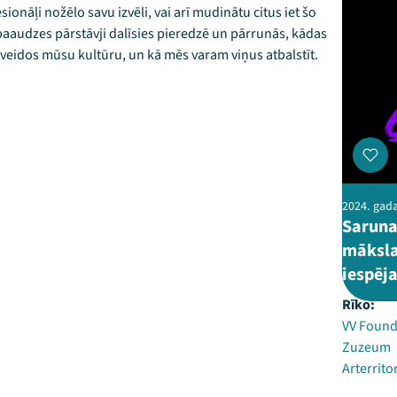
onāļi nožēlo savu izvēli, vai arī mudinātu citus iet šo
aaudzes pārstāvji dalīsies pieredzē un pārrunās, kādas
 veidos mūsu kultūru, un kā mēs varam viņus atbalstīt.
2024. gada 
Saruna
mākslas
iespēj
Rīko:
VV Found
Zuzeum
Arterrito