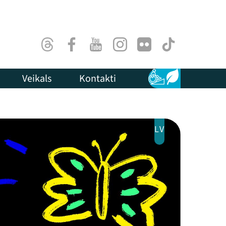
Threads
Facebook
Youtube
Instagram
Flick
TikTok
Veikals
Kontakti
Pieejamība
Ilgtspēja
LV