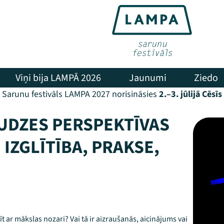
Viņi bija LAMPĀ 2026
Jaunumi
Ziedo
Sarunu festivāls LAMPA 2027 norisināsies
2.–3. jūlijā Cēsīs
UDZES PERSPEKTĪVAS
IZGLĪTĪBA, PRAKSE,
t ar mākslas nozari? Vai tā ir aizraušanās, aicinājums vai