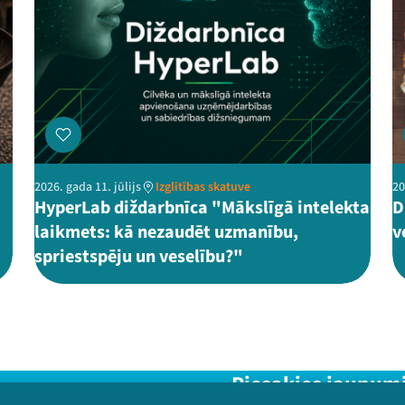
2026. gada 11. jūlijs
Izglītības skatuve
20
HyperLab diždarbnīca "Mākslīgā intelekta
D
laikmets: kā nezaudēt uzmanību,
v
spriestspēju un veselību?"
Piesakies jaunum