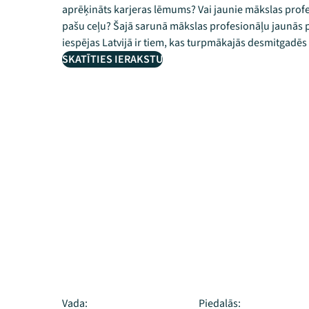
aprēķināts karjeras lēmums? Vai jaunie mākslas profesi
pašu ceļu? Šajā sarunā mākslas profesionāļu jaunās p
iespējas Latvijā ir tiem, kas turpmākajās desmitgadēs
SKATĪTIES IERAKSTU
Vada:
Piedalās: