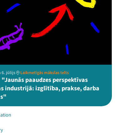
6. jūlijs
Laikmetīgās mākslas telts
 "Jaunās paaudzes perspektīvas
 industrijā: izglītība, prakse, darba
as"
ation
ry