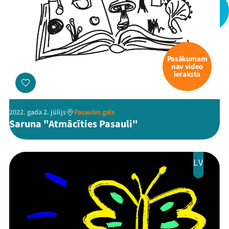
Viņi bija LAMPĀ 2026
Jaunumi
Ziedo
Pasākumam
nav video
ieraksta
Veikals
Kontakti
2022. gada 2. jūlijs
Pasaules gals
Saruna "Atmācīties Pasauli"
LV
Threads
Facebook
Youtube
X
Instagram
Flick
TikTok