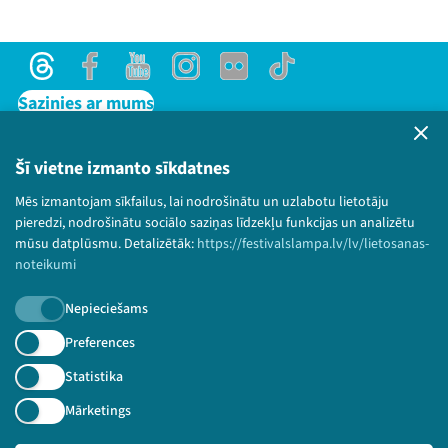
Threads
Facebook
Youtube
Instagram
Flick
TikTok
Sazinies ar mums
Privātuma politika
Lietošanas noteikumi un sīkdatņu politika
Šī vietne izmanto sīkdatnes
Bērnu aizsardzības politika
Mēs izmantojam sīkfailus, lai nodrošinātu un uzlabotu lietotāju
© 2026 Sarunu festivāls LAMPA Visas tiesības
pieredzi, nodrošinātu sociālo saziņas līdzekļu funkcijas un analizētu
paturētas.
mūsu datplūsmu. Detalizētāk:
https://festivalslampa.lv/lv/lietosanas-
noteikumi
Nepieciešams
Piesakies jaunumiem!
Preferences
Statistika
Nepalaid garām aktuālāko informāciju!
Mārketings