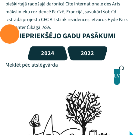
piešķirtajā radošajā darbnīcā Cite Internationale des Arts
mākslinieku rezidencē Parīzē, Francijā, savukārt šobrīd
izstrādā projektu CEC ArtsLink rezidences ietvaros Hyde Park
Art Center Čikāgā, ASV.
IEPRIEKŠĒJO GADU PASĀKUMI
2024
2022
LV
Mana programma
Festivāls
Programma
Arhīvs