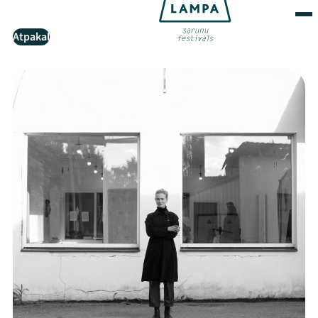
Atpakaļ