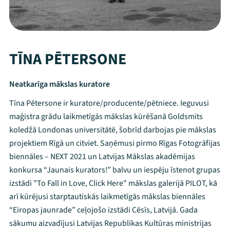
TĪNA PĒTERSONE
Neatkarīga mākslas kuratore
Tīna Pētersone ir kuratore/producente/pētniece. Ieguvusi
maģistra grādu laikmetīgās mākslas kūrēšanā Goldsmits
koledžā Londonas universitātē, šobrīd darbojas pie mākslas
projektiem Rīgā un citviet. Saņēmusi pirmo Rīgas Fotogrāfijas
biennāles – NEXT 2021 un Latvijas Mākslas akadēmijas
konkursa “Jaunais kurators!” balvu un iespēju īstenot grupas
izstādi "To Fall in Love, Click Here" mākslas galerijā PILOT, kā
arī kūrējusi starptautiskās laikmetīgās mākslas biennāles
“Eiropas jaunrade” ceļojošo izstādi Cēsīs, Latvijā. Gada
sākumu aizvadījusi Latvijas Republikas Kultūras ministrijas