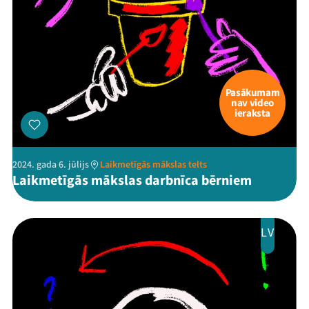
Threads
Facebook
Youtube
X
Instagram
Flick
TikTok
Pasākumam
nav video
ieraksta
2024. gada 6. jūlijs
Laikmetīgās mākslas telts
Laikmetīgās mākslas darbnīca bērniem
LV