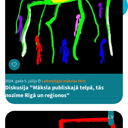
2024. gada 5. jūlijs
Laikmetīgās mākslas telts
Diskusija "Māksla publiskajā telpā, tās
nozīme Rīgā un reģionos"
LV