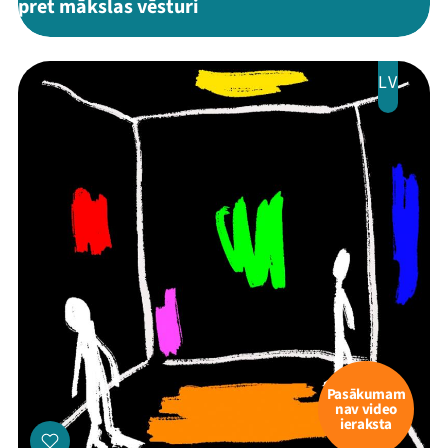
pret mākslas vēsturi
LV
Pasākumam
nav video
ieraksta