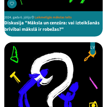
2024. gada 6. jūlijs
Laikmetīgās mākslas telts
Diskusija "Māksla un cenzūra: vai izteikšanās
brīvībai mākslā ir robežas?"
LV