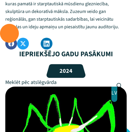
kuras pamatā ir starptautiskā mūsdienu glezniecība,
skulptūra un dekoratīvā māksla. Zuzeum veido gan
reģionālās, gan starptautiskās sadarbības, lai veicinātu
mākslas un ideju apmaiņu un piesaistītu jaunu auditoriju.
IEPRIEKŠĒJO GADU PASĀKUMI
2024
LV