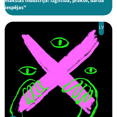
mākslas industrijā: izglītība, prakse, darba
iespējas"
LV