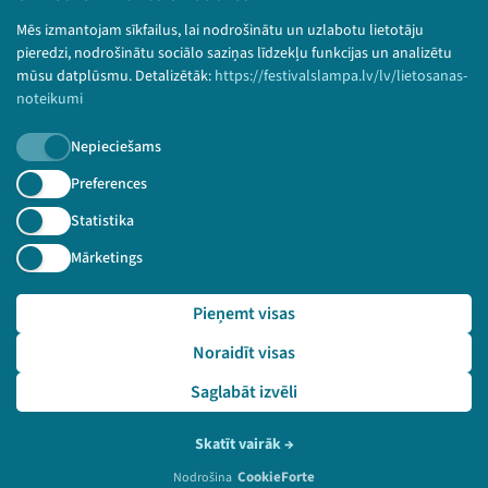
Bērnu aizsardzības politika
Mēs izmantojam sīkfailus, lai nodrošinātu un uzlabotu lietotāju
© 2026 Sarunu festivāls LAMPA Visas tiesības
pieredzi, nodrošinātu sociālo saziņas līdzekļu funkcijas un analizētu
paturētas.
mūsu datplūsmu. Detalizētāk:
https://festivalslampa.lv/lv/lietosanas-
noteikumi
Nepieciešams
Piesakies jaunumiem!
Preferences
Statistika
Nepalaid garām aktuālāko informāciju!
Mārketings
Pieņemt visas
Pieteikties
Noraidīt visas
🔗 https://festivalslampa.lv/lv/dalibnieki/5765
Saglabāt izvēli
Skatīt vairāk
→
CookieForte
Nodrošina