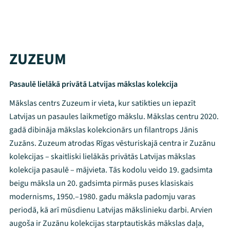
ZUZEUM
Pasaulē lielākā privātā Latvijas mākslas kolekcija
Mākslas centrs Zuzeum ir vieta, kur satikties un iepazīt
Latvijas un pasaules laikmetīgo mākslu. Mākslas centru 2020.
gadā dibināja mākslas kolekcionārs un filantrops Jānis
Zuzāns. Zuzeum atrodas Rīgas vēsturiskajā centra ir Zuzānu
kolekcijas – skaitliski lielākās privātās Latvijas mākslas
kolekcija pasaulē – mājvieta. Tās kodolu veido 19. gadsimta
beigu māksla un 20. gadsimta pirmās puses klasiskais
modernisms, 1950.–1980. gadu māksla padomju varas
periodā, kā arī mūsdienu Latvijas mākslinieku darbi. Arvien
augoša ir Zuzānu kolekcijas starptautiskās mākslas daļa,