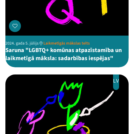
Festivāls
Programma
Arhīvs
2024. gada 5. jūlijs
Laikmetīgās mākslas telts
Viņi bija LAMPĀ 2026
Saruna "LGBTQ+ komūnas atpazīstamība un
laikmetīgā māksla: sadarbības iespējas"
Jaunumi
Ziedo
LV
Veikals
Kontakti