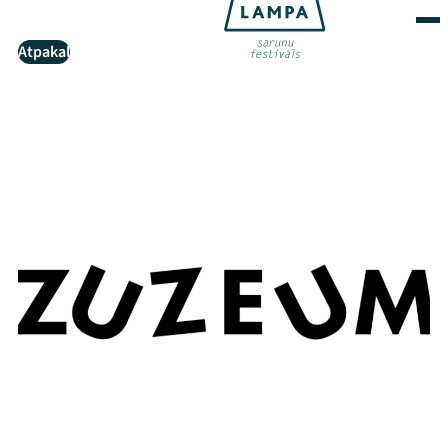
Atpakaļ