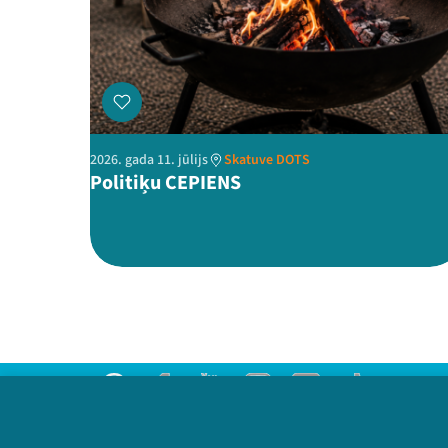
2026. gada 11. jūlijs
Skatuve DOTS
Politiķu CEPIENS
Threads
Facebook
Youtube
Instagram
Flick
TikTok
Sazinies ar mums