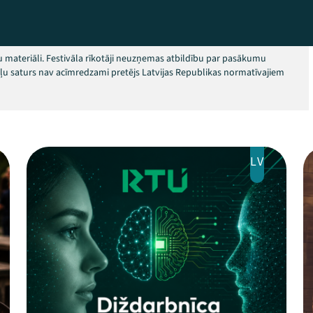
 materiāli. Festivāla rīkotāji neuzņemas atbildību par pasākumu
okļu saturs nav acīmredzami pretējs Latvijas Republikas normatīvajiem
LV