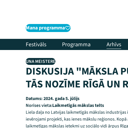
Mana programma
Festivāls
Programma
Arhīvs
UNA MEISTERE
DISKUSIJA "MĀKSLA P
TĀS NOZĪME RĪGĀ UN 
Datums:
2024. gada 5. jūlijs
Norises vieta:
Laikmetīgās mākslas telts
Liela daļa no Latvijas laikmetīgās mākslas industrijas 
ievērojami projekti, kas ienes mākslu reģionos. Kopā
laikmetīgas mākslas ietekmi uz sociālo vidi ārpus Rīg