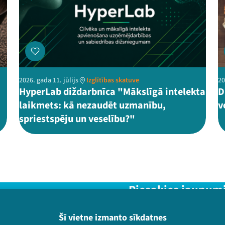
2026. gada 11. jūlijs
Izglītības skatuve
20
HyperLab diždarbnīca "Mākslīgā intelekta
D
laikmets: kā nezaudēt uzmanību,
v
spriestspēju un veselību?"
Piesakies jaunum
Nepalaid garām aktuālāko in
Šī vietne izmanto sīkdatnes