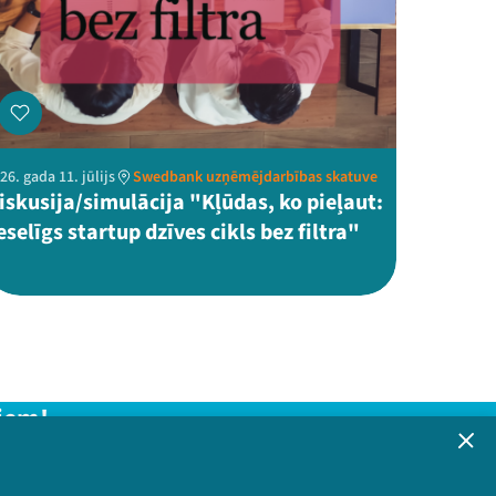
26. gada 11. jūlijs
Swedbank uzņēmējdarbības skatuve
iskusija/simulācija "Kļūdas, ko pieļaut:
eselīgs startup dzīves cikls bez filtra"
iem!
formāciju!