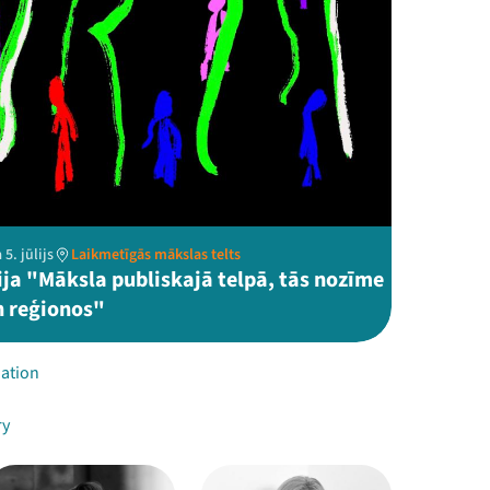
5. jūlijs
Laikmetīgās mākslas telts
ija "Māksla publiskajā telpā, tās nozīme
n reģionos"
ation
ry