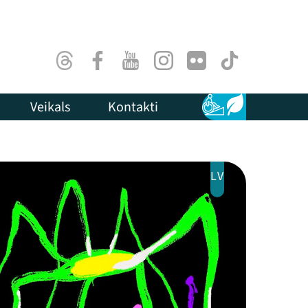
Threads
Facebook
Youtube
Instagram
Flick
TikTok
Veikals
Kontakti
Pieejamība
Ilgtspēja
LV