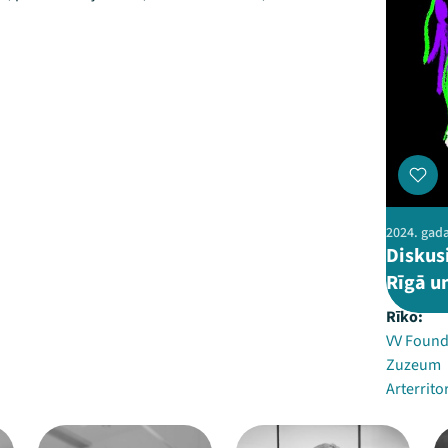
2024. gada 
Diskus
Rīgā u
Rīko:
VV Found
Zuzeum
Arterrito