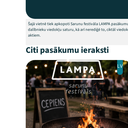
Šajā vietnē tiek apkopoti Sarunu festivāla LAMPA pasākumu
dalībnieku viedokļu saturu, kā arī nerediģē to, ciktāl vied
aktiem.
Citi pasākumu ieraksti
LV