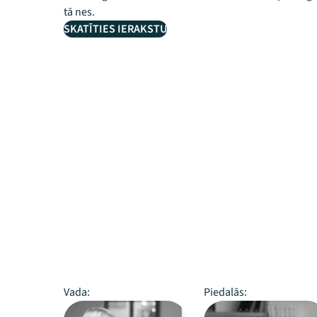
tā nes.
SKATĪTIES IERAKSTU
Vada:
Piedalās: