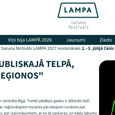
Viņi bija LAMPĀ 2026
Jaunumi
Ziedo
Sarunu festivāls LAMPA 2027 norisināsies
2.–3. jūlijā Cēsīs
UBLISKAJĀ TELPĀ,
REĢIONOS"
ir centrēta Rīgā. Tomēr pēdējos gados ir dibināti daži
 ar reģionālajiem nozares pārstāvjiem runāsim par
as, par izaicinājumiem, ar ko tā saskaras, un kādu labumu