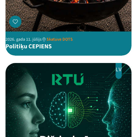
2026. gada 11. jūlijs
Skatuve DOTS
Politiķu CEPIENS
LV