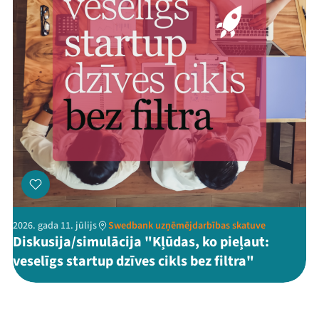
2026. gada 11. jūlijs
Swedbank uzņēmējdarbības skatuve
Diskusija/simulācija "Kļūdas, ko pieļaut:
veselīgs startup dzīves cikls bez filtra"