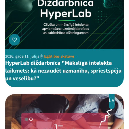
2026. gada 11. jūlijs
Izglītības skatuve
HyperLab diždarbnīca "Mākslīgā intelekta
laikmets: kā nezaudēt uzmanību, spriestspēju
un veselību?"
LV