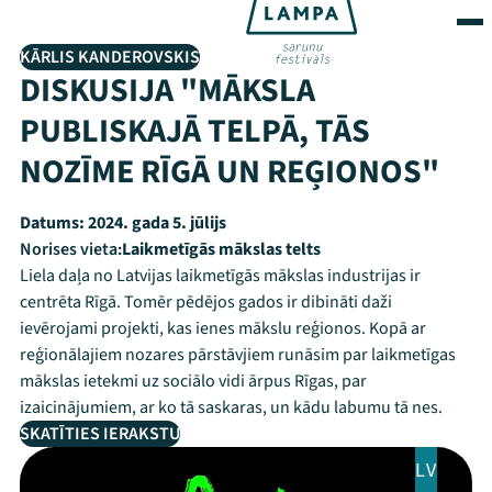
KĀRLIS KANDEROVSKIS
DISKUSIJA "MĀKSLA
PUBLISKAJĀ TELPĀ, TĀS
NOZĪME RĪGĀ UN REĢIONOS"
Datums:
2024. gada 5. jūlijs
Norises vieta:
Laikmetīgās mākslas telts
Liela daļa no Latvijas laikmetīgās mākslas industrijas ir
centrēta Rīgā. Tomēr pēdējos gados ir dibināti daži
ievērojami projekti, kas ienes mākslu reģionos. Kopā ar
reģionālajiem nozares pārstāvjiem runāsim par laikmetīgas
mākslas ietekmi uz sociālo vidi ārpus Rīgas, par
izaicinājumiem, ar ko tā saskaras, un kādu labumu tā nes.
SKATĪTIES IERAKSTU
LV