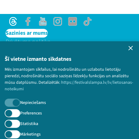
Threads
Facebook
Youtube
Instagram
Flick
TikTok
Sazinies ar mums
Privātuma politika
Lietošanas noteikumi un sīkdatņu politika
Bērnu aizsardzības politika
Šī vietne izmanto sīkdatnes
© 2026 Sarunu festivāls LAMPA Visas tiesības
Mēs izmantojam sīkfailus, lai nodrošinātu un uzlabotu lietotāju
paturētas.
pieredzi, nodrošinātu sociālo saziņas līdzekļu funkcijas un analizētu
mūsu datplūsmu. Detalizētāk:
https://festivalslampa.lv/lv/lietosanas-
noteikumi
Nepieciešams
Piesakies jaunumiem!
Preferences
Nepalaid garām aktuālāko informāciju!
Statistika
Mārketings