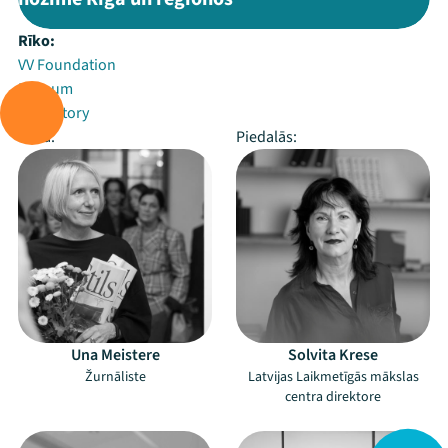
Rīko:
VV Foundation
Zuzeum
Arterritory
Vada:
Piedalās:
Una Meistere
Solvita Krese
Žurnāliste
Latvijas Laikmetīgās mākslas
centra direktore