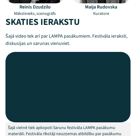
Reinis Dzudzilo
Maija Rudovska
Mākslinieks, scenogrāfs
Kuratore
SKATIES IERAKSTU
Šajā video tek arī par LAMPA pasākumiem. Festivāla ieraksti,
diskusijas un sarunas vienuviet.
Mana programma
Festivāls
Programma
Šajā vietnē tiek apkopoti Sarunu festivāla LAMPA pasākumu
Arhīvs
materiāli. Festivāla rīkotāji neuzņemas atbildību par pasākumu