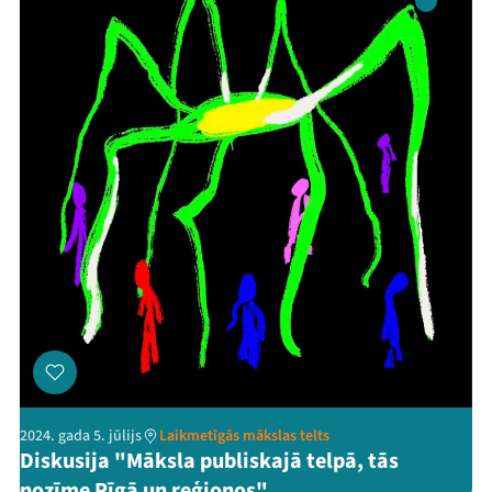
2024. gada 5. jūlijs
Laikmetīgās mākslas telts
Diskusija "Māksla publiskajā telpā, tās
nozīme Rīgā un reģionos"