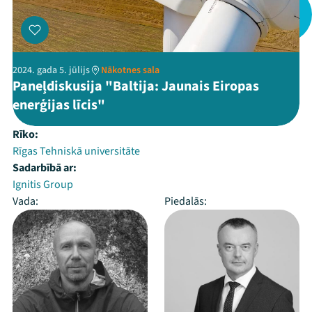
2024. gada 5. jūlijs
Nākotnes sala
Paneļdiskusija "Baltija: Jaunais Eiropas
enerģijas līcis"
Rīko:
Rīgas Tehniskā universitāte
Sadarbībā ar:
Ignitis Group
Vada:
Piedalās: