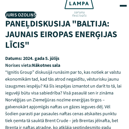
JURIS OZOLIŅŠ
PANEĻDISKUSIJA "BALTIJA:
JAUNAIS EIROPAS ENERĢIJAS
LĪCIS"
Datums:
2024. gada 5. jūlijs
Norises vieta:
Nākotnes sala
“Ignitis Group” diskusijā runāsim par to, kas notiek ar valstu
ekonomikām tad, kad tās atrod negaidītu, vēsturisku jaunu
izaugsmes iespēju? Kā šīs iespējas izmantot un darīt to tā, lai
ieguvēji būtu visa sabiedrība? Visā pasaulē sen ir zināma
Norvēģijas un Ziemeļjūras nozīme enerģijas tirgos –
galvenokārt apjomīgās naftas un gāzes ieguves dēļ. Vēl
šodien parasti par pasaules naftas cenas atskaites punktu
tiek ņemta tā sauktā Brent Crude – jeb Brentas jēlnafta, bet
Brenta ir naftas atradne, ko atklāja septiņdesmito gadu