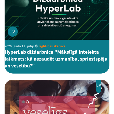
2026. gada 11. jūlijs
Izglītības skatuve
HyperLab diždarbnīca "Mākslīgā intelekta
laikmets: kā nezaudēt uzmanību, spriestspēju
un veselību?"
LV