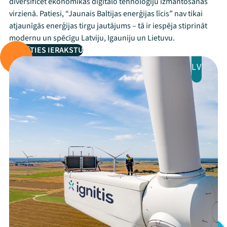
diversificēt ekonomikas digitālo tehnoloģiju izmantošanas
virzienā. Patiesi, “Jaunais Baltijas enerģijas līcis” nav tikai
atjaunīgās enerģijas tirgu jautājums – tā ir iespēja stiprināt
modernu un spēcīgu Latviju, Igauniju un Lietuvu.
SKATĪTIES IERAKSTU
LV