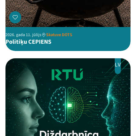
2026. gada 11. jūlijs
Skatuve DOTS
Politiķu CEPIENS
LV