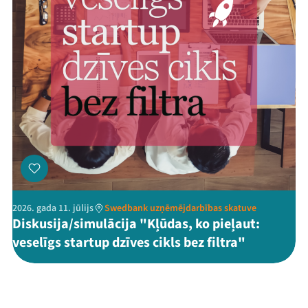
2026. gada 11. jūlijs
Swedbank uzņēmējdarbības skatuve
Diskusija/simulācija "Kļūdas, ko pieļaut:
veselīgs startup dzīves cikls bez filtra"