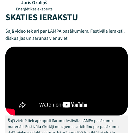
Juris Ozoliņš
Viņi bija LAMPĀ 2026
Enerģētikas eksperts
SKATIES IERAKSTU
Jaunumi
Šajā video tek arī par LAMPA pasākumiem. Festivāla ieraksti,
Ziedo
diskusijas un sarunas vienuviet.
Veikals
Kontakti
Šajā vietnē tiek apkopoti Sarunu festivāla LAMPA pasākumu
materiāli. Festivāla rīkotāji neuzņemas atbildību par pasākumu
Threads
Facebook
Youtube
X
Instagram
Flick
TikTok
dalībnieku viedokļu saturu, kā arī nerediģē to, ciktāl viedokļu