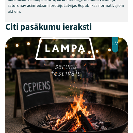
saturs nav acīmredzami pretējs Latvijas Republikas normatīvajiem
aktiem.
Citi pasākumu ieraksti
LV