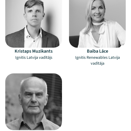
Kristaps Muzikants
Baiba Lāce
Ignitis Latvija vadītājs
Ignitis Renewables Latvija
vadītāja
Mana programma
Festivāls
Programma
Arhīvs