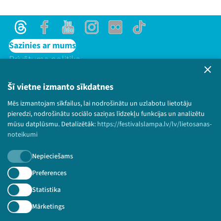
Threads
Facebook
Youtube
Instagram
Flick
TikTok
Sazinies ar mums
Privātuma politika
Lietošanas noteikumi un sīkdatņu politika
Bērnu aizsardzības politika
Šī vietne izmanto sīkdatnes
© 2026 Sarunu festivāls LAMPA Visas tiesības
Mēs izmantojam sīkfailus, lai nodrošinātu un uzlabotu lietotāju
paturētas.
pieredzi, nodrošinātu sociālo saziņas līdzekļu funkcijas un analizētu
mūsu datplūsmu. Detalizētāk:
https://festivalslampa.lv/lv/lietosanas-
noteikumi
Nepieciešams
Piesakies jaunumiem!
Preferences
Nepalaid garām aktuālāko informāciju!
Statistika
Mārketings