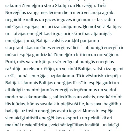
sākumā Ziemeļjūrā starp Skotiju un Norvēģiju. Tieši
Norvēģijas izaugsmes lēcienu lielā mērā veicināja agrāk
negaidītie naftas un gāzes ieguves ieņēmumi – tas radīja
milzīgas iespējas, bet arī izaicinājumus. Ņemot vērā Baltijas
un Latvijas enerģētikas tirgus priekšrocības atjaunīgās
enerģijas jomā, Baltijas valstis var kļūt par jaunu
starptautiskas nozīmes enerģijas “līci” – atjaunīgā enerģija ir
mūsu iespēja gandrīz kā Ziemeļjūra britiem un norvēģiem.
Proti, mēs varam kļūt par vērienīgu atjaunīgās enerģijas
ražotāju un eksportētāju, un veicināt Baltijas valstu izaugsmi
ar šīs jaunās enerģijas uzplaukumu. Tā ir vēsturiska iespēja
Baltijai. “Jaunais Baltijas enerģijas līcis” ir iespēja gudri un
atbildīgi izmantot jaunās enerģijas ieņēmumus un veidot
modernas ekonomikas, sabiedrības un valstis, neatkārtojot
tās kļūdas, kādas savulaik ir pieļāvuši tie, kas savu bagātību
balstīja uz fosilo enerģijas avotu ieguvi. Mums ir iespēja
vienlaicīgi attīstīt enerģētikas eksportu un pelnīt, kā arī
mazināt nevienlīdzību, veicināt izglītības kvalitāti un laicīgi