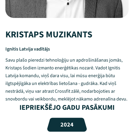
KRISTAPS MUZIKANTS
Ignitis Latvija vadītājs
Savu plašo pieredzi tehnoloģiju un apdrošināšanas jomās,
Kristaps šodien izmanto enerģētikas nozarē. Vadot Ignitis
Latvija komandu, viņš dara visu, lai mūsu enerģija būtu
ilgtspējīgāka un elektrības lietošana - gudrāka. Kad viņš
nestrādā, viņu var atrast Crossfit zālē, nodarbojoties ar
snovbordu vai veikbordu, meklējot nākamo adrenalīna devu.
Mana programma
IEPRIEKŠĒJO GADU PASĀKUMI
Festivāls
2024