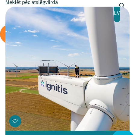
Programma
LV
Arhīvs
Viņi bija LAMPĀ 2026
Jaunumi
Ziedo
Veikals
Kontakti