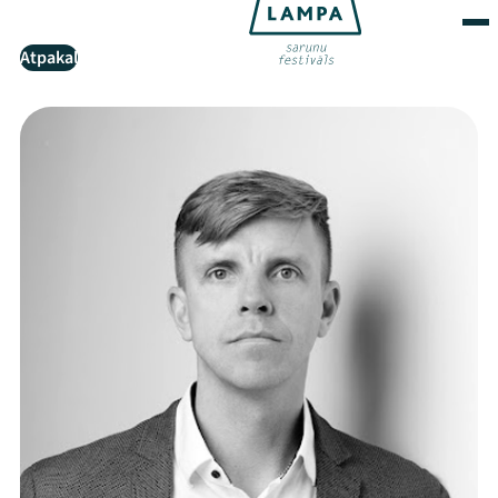
Atpakaļ