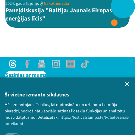
2024. gada 5. jūlijs
Nākotnes sala
Paneļdiskusija "Baltija: Jaunais Eiropas
Threads
Facebook
Youtube
X
Instagram
Flick
TikTok
enerģijas līcis"
Threads
Facebook
Youtube
Instagram
Flick
TikTok
Sazinies ar mums
Privātuma politika
Lietošanas noteikumi un sīkdatņu politika
Šī vietne izmanto sīkdatnes
Bērnu aizsardzības politika
Mēs izmantojam sīkfailus, lai nodrošinātu un uzlabotu lietotāju
© 2026 Sarunu festivāls LAMPA Visas tiesības
pieredzi, nodrošinātu sociālo saziņas līdzekļu funkcijas un analizētu
paturētas.
mūsu datplūsmu. Detalizētāk:
https://festivalslampa.lv/lv/lietosanas-
noteikumi