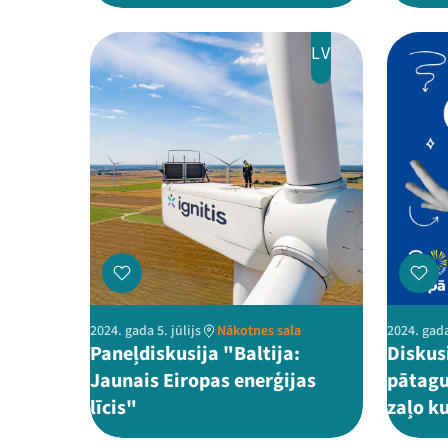
LV
2024. gada 5. jūlijs
Nākotnes sala
2024. gada
Paneļdiskusija "Baltija:
Diskus
Jaunais Eiropas enerģijas
pātagu
līcis"
zaļo k