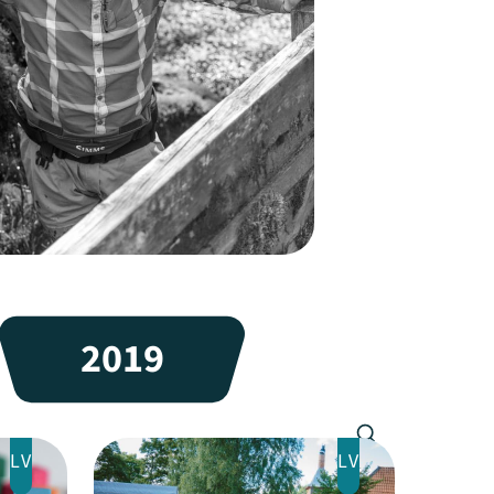
2019
LV
LV