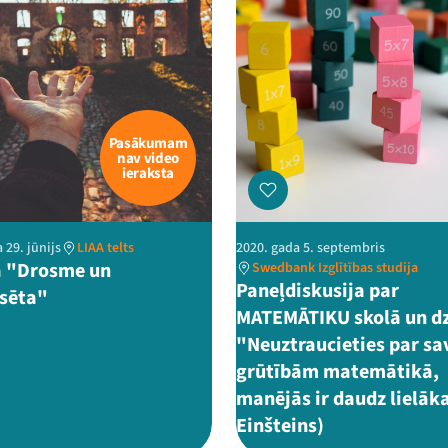
Pasākumam
nav video
ieraksta
 29. jūnijs
LIAA telts
2020. gada 5. septembris
 "Drosme un
Swedbank Izglītības studija
Paneļdiskusija par
sēta"
MATEMĀTIKU skolā un d
"Neuztraucieties par s
grūtībām matemātikā,
manējās ir daudz lielāka
Einšteins)