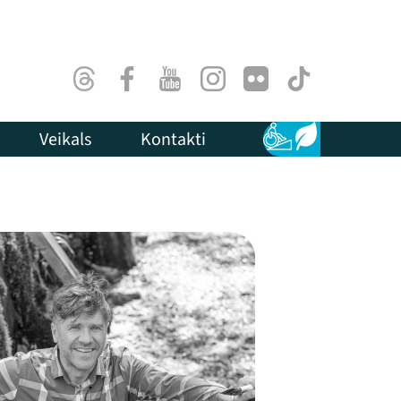
Threads
Facebook
Youtube
Instagram
Flick
TikTok
Veikals
Kontakti
Pieejamība
Ilgtspēja