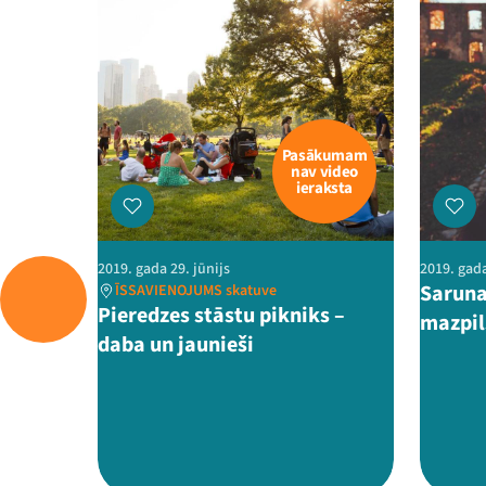
Pasākumam
nav video
ieraksta
2019. gada 29. jūnijs
2019. gada
Saruna
ĪSSAVIENOJUMS skatuve
Pieredzes stāstu pikniks –
mazpil
daba un jaunieši