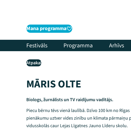
Mana programma
Festivāls
Programma
Arhīvs
Atpakaļ
MĀRIS OLTE
Biologs, žurnālists un TV raidījumu vadītājs.
Piecu bērnu tēvs vienā laulībā. Dzīvo 100 km no Rīga
pienākumu uztver vides zinību un klimata pārmaiņu
vidusskolās caur Lejas Līgatnes Jauno Līderu skolu.