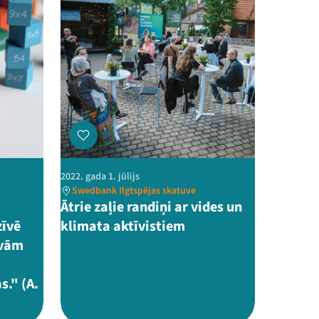
2022. gada 1. jūlijs
Swedbank Ilgtspējas skatuve
Ātrie zaļie randiņi ar vides un
zīvē
klimata aktīvistiem
avām
s." (A.