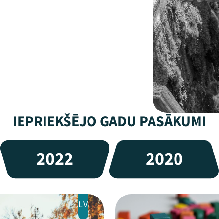
IEPRIEKŠĒJO GADU PASĀKUMI
2022
2020
LV