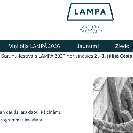
Viņi bija LAMPĀ 2026
Jaunumi
Ziedo
Sarunu festivāls LAMPA 2027 norisināsies
2.–3. jūlijā Cēsīs
s un daudz lasa dabu. Kā zināmu
 programmas ieviešanu