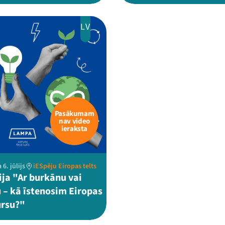
LV
Pasākumam
nav video
ieraksta
 6. jūlijs
iESpēju Eiropas telts
ija "Ar burkānu vai
 – kā īstenosim Eiropas
ursu?"